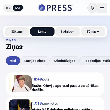
RU
LAT
Sākums
Lente
Sadaļas
Tēmas
ZIŅAS
Ziņas
Visi
Latvijas ziņas
Kriminālziņas
Redakcijas izvēl
18:49
KARŠ
Braže: Krievija apdraud pasaules pārtikas
drošību
17:18
KRIMINĀLS
Aizturētā Priekules policista aizstāvis