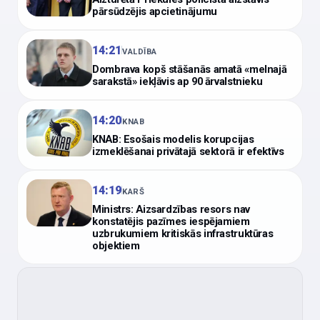
pārsūdzējis apcietinājumu
14:21
VALDĪBA
Dombrava kopš stāšanās amatā «melnajā
sarakstā» iekļāvis ap 90 ārvalstnieku
14:20
KNAB
KNAB: Esošais modelis korupcijas
izmeklēšanai privātajā sektorā ir efektīvs
14:19
KARŠ
Ministrs: Aizsardzības resors nav
konstatējis pazīmes iespējamiem
uzbrukumiem kritiskās infrastruktūras
objektiem