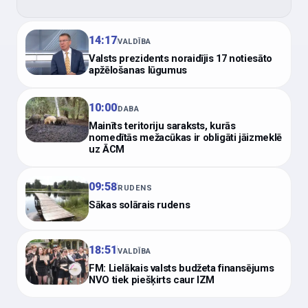
14:17
VALDĪBA
Valsts prezidents noraidījis 17 notiesāto
apžēlošanas lūgumus
10:00
DABA
Mainīts teritoriju saraksts, kurās
nomedītās mežacūkas ir obligāti jāizmeklē
uz ĀCM
09:58
RUDENS
Sākas solārais rudens
18:51
VALDĪBA
FM: Lielākais valsts budžeta finansējums
NVO tiek piešķirts caur IZM