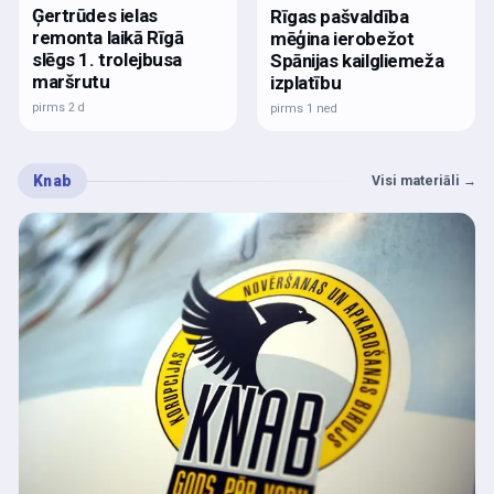
Ģertrūdes ielas
Rīgas pašvaldība
remonta laikā Rīgā
mēģina ierobežot
slēgs 1. trolejbusa
Spānijas kailgliemeža
maršrutu
izplatību
pirms 2 d
pirms 1 ned
Knab
Visi materiāli
→