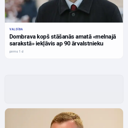
VALDĪBA
Dombrava kopš stāšanās amatā «melnajā
sarakstā» iekļāvis ap 90 ārvalstnieku
pirms 1 d