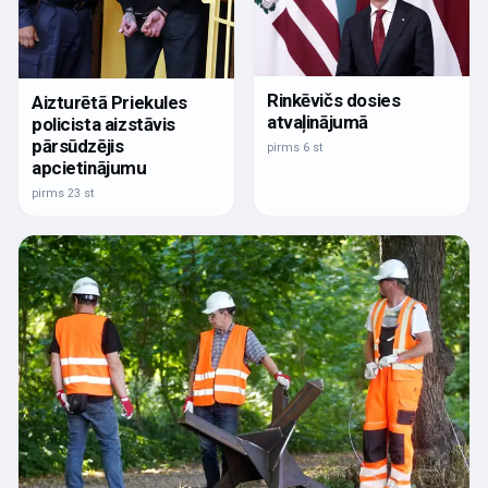
Rinkēvičs dosies
Aizturētā Priekules
atvaļinājumā
policista aizstāvis
pārsūdzējis
pirms 6 st
apcietinājumu
pirms 23 st