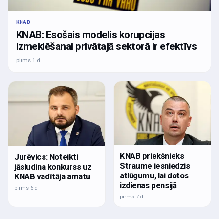
KNAB
KNAB: Esošais modelis korupcijas
izmeklēšanai privātajā sektorā ir efektīvs
pirms 1 d
KNAB priekšnieks
Jurēvics: Noteikti
Straume iesniedzis
jāsludina konkurss uz
atlūgumu, lai dotos
KNAB vadītāja amatu
izdienas pensijā
pirms 6 d
pirms 7 d