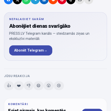
NEPALAIDIET GARĀM
Abonējiet dienas svarīgāko
PRESS.LV Telegram kanāls — steidzamās ziņas un
ekskluzīvi materiāli.
Abonēt Telegram
→
JŪSU REAKCIJA
👍
❤️
👎
😄
😮
😢
KOMENTĀRI
Esiet pirmais, kas komentēs