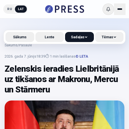
RU
LAT
Sākums
Lente
Sadaļas
Tēmas
Sākums
/
Pasaule
2026. gada 7. jūnijs
18:39
⏱
1
min lasīšanas
© LETA
Zelenskis ieradies Lielbritānijā
uz tikšanos ar Makronu, Mercu
un Stārmeru