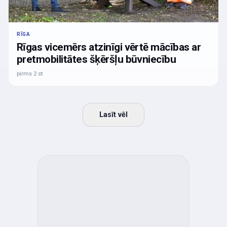
RĪGA
Rīgas vicemērs atzinīgi vērtē mācības ar
pretmobilitātes šķēršļu būvniecību
pirms 2 st
Lasīt vēl