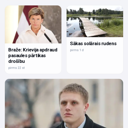
Sākas solārais rudens
Braže: Krievija apdraud
pirms 1 d
pasaules pārtikas
drošību
pirms 22 st