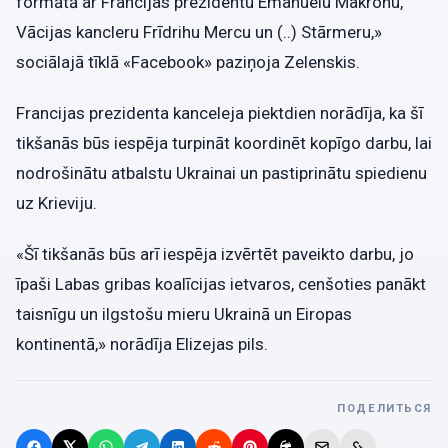
formātā ar Francijas prezidentu Emanuelu Makronu,
Vācijas kancleru Frīdrihu Mercu un (..) Stārmeru,»
sociālajā tīklā «Facebook» paziņoja Zelenskis.
Francijas prezidenta kanceleja piektdien norādīja, ka šī
tikšanās būs iespēja turpināt koordinēt kopīgo darbu, lai
nodrošinātu atbalstu Ukrainai un pastiprinātu spiedienu
uz Krieviju.
«Šī tikšanās būs arī iespēja izvērtēt paveikto darbu, jo
īpaši Labas gribas koalīcijas ietvaros, cenšoties panākt
taisnīgu un ilgstošu mieru Ukrainā un Eiropas
kontinentā,» norādīja Elizejas pils.
ПОДЕЛИТЬСЯ