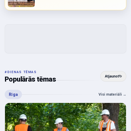
#
DIENAS TĒMAS
Atjaunot
↻
Populārās tēmas
Rīga
Visi materiāli
→