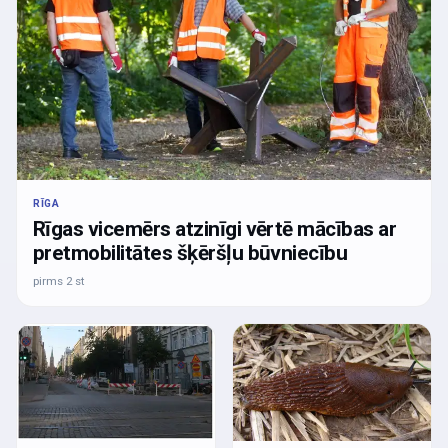
RĪGA
Rīgas vicemērs atzinīgi vērtē mācības ar
pretmobilitātes šķēršļu būvniecību
pirms 2 st