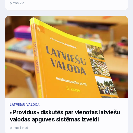
pirms 2 d
LATVIEŠU VALODĀ
«Providus» diskutēs par vienotas latviešu
valodas apguves sistēmas izveidi
pirms 1 ned