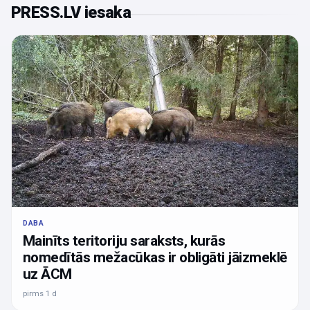
PRESS.LV iesaka
DABA
Mainīts teritoriju saraksts, kurās
nomedītās mežacūkas ir obligāti jāizmeklē
uz ĀCM
pirms 1 d