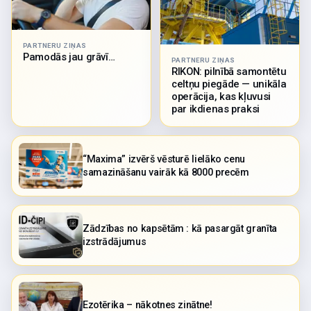
PARTNERU ZIŅAS
Pamodās jau grāvī…
PARTNERU ZIŅAS
RIKON: pilnībā samontētu
celtņu piegāde — unikāla
operācija, kas kļuvusi
par ikdienas praksi
“Maxima” izvērš vēsturē lielāko cenu
samazināšanu vairāk kā 8000 precēm
Zādzības no kapsētām : kā pasargāt granīta
izstrādājumus
Ezotērika – nākotnes zinātne!