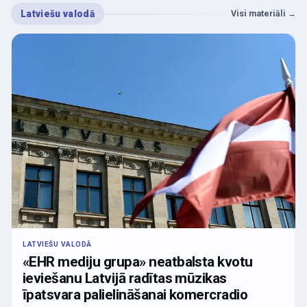
Latviešu valodā
Visi materiāli
→
LATVIEŠU VALODĀ
«EHR mediju grupa» neatbalsta kvotu
ieviešanu Latvijā radītas mūzikas
īpatsvara palielināšanai komercradio