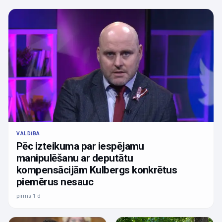
VALDĪBA
Pēc izteikuma par iespējamu
manipulēšanu ar deputātu
kompensācijām Kulbergs konkrētus
piemērus nesauc
pirms 1 d