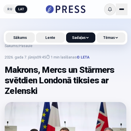
RU
LAT
Sākums
Lente
Sadaļas
Tēmas
Sākums
/
Pasaule
2026. gada 7. jūnijs
09:45
⏱
1
min lasīšanas
© LETA
Makrons, Mercs un Stārmers
svētdien Londonā tiksies ar
Zelenski