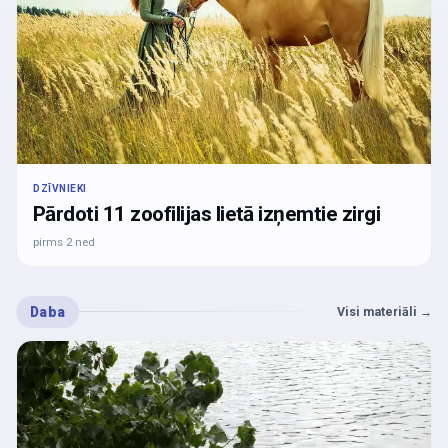
DZĪVNIEKI
Pārdoti 11 zoofilijas lietā izņemtie zirgi
pirms 2 ned
Daba
Visi materiāli
→