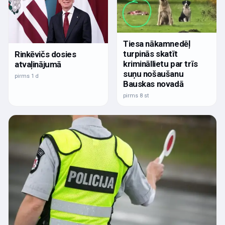
Tiesa nākamnedēļ
turpinās skatīt
Rinkēvičs dosies
krimināllietu par trīs
atvaļinājumā
suņu nošaušanu
pirms 1 d
Bauskas novadā
pirms 8 st