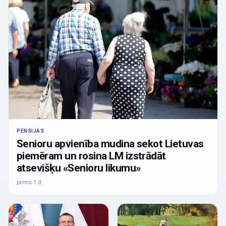
PENSIJAS
Senioru apvienība mudina sekot Lietuvas
piemēram un rosina LM izstrādāt
atsevišķu «Senioru likumu»
pirms 1 d