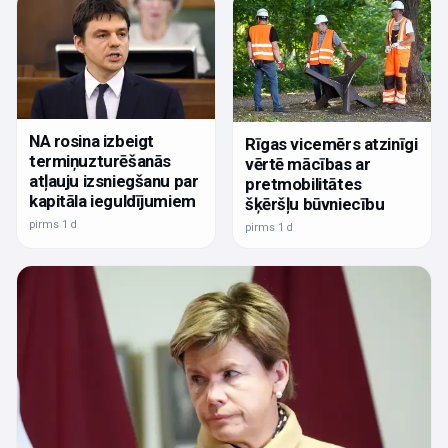
NA rosina izbeigt
Rīgas vicemērs atzinīgi
termiņuzturēšanās
vērtē mācības ar
atļauju izsniegšanu par
pretmobilitātes
kapitāla ieguldījumiem
šķēršļu būvniecību
pirms 1 d
pirms 1 d