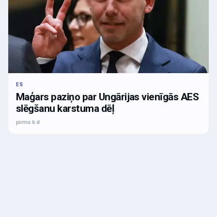
ES
Maģars paziņo par Ungārijas vienīgās AES
slēgšanu karstuma dēļ
pirms 6 d