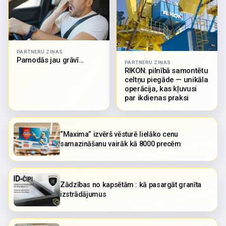
PARTNERU ZIŅAS
Pamodās jau grāvī…
PARTNERU ZIŅAS
RIKON: pilnībā samontētu
celtņu piegāde — unikāla
operācija, kas kļuvusi
par ikdienas praksi
“Maxima” izvērš vēsturē lielāko cenu
samazināšanu vairāk kā 8000 precēm
Zādzības no kapsētām : kā pasargāt granīta
izstrādājumus