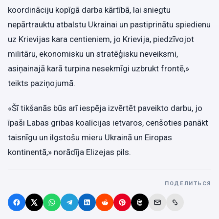
koordināciju kopīgā darba kārtībā, lai sniegtu
nepārtrauktu atbalstu Ukrainai un pastiprinātu spiedienu
uz Krievijas kara centieniem, jo Krievija, piedzīvojot
militāru, ekonomisku un stratēģisku neveiksmi,
asiņainajā karā turpina nesekmīgi uzbrukt frontē,»
teikts paziņojumā.
«Šī tikšanās būs arī iespēja izvērtēt paveikto darbu, jo
īpaši Labas gribas koalīcijas ietvaros, cenšoties panākt
taisnīgu un ilgstošu mieru Ukrainā un Eiropas
kontinentā,» norādīja Elizejas pils.
ПОДЕЛИТЬСЯ