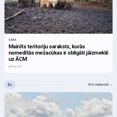
DABA
Mainīts teritoriju saraksts, kurās
nomedītās mežacūkas ir obligāti jāizmeklē
uz ĀCM
pirms 2 d
Es
Visi materiāli
→