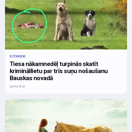
DZĪVNIEKI
Tiesa nākamnedēļ turpinās skatīt
krimināllietu par trīs suņu nošaušanu
Bauskas novadā
pirms 8 st