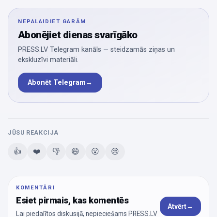
NEPALAIDIET GARĀM
Abonējiet dienas svarīgāko
PRESS.LV Telegram kanāls — steidzamās ziņas un
ekskluzīvi materiāli.
Abonēt Telegram
→
JŪSU REAKCIJA
👍
❤️
👎
😄
😮
😢
KOMENTĀRI
Esiet pirmais, kas komentēs
Atvērt
→
Lai piedalītos diskusijā, nepieciešams PRESS.LV