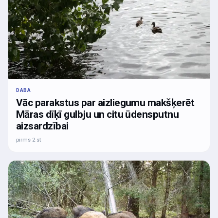
DABA
Vāc parakstus par aizliegumu makšķerēt
Māras dīķī gulbju un citu ūdensputnu
aizsardzībai
pirms 2 st