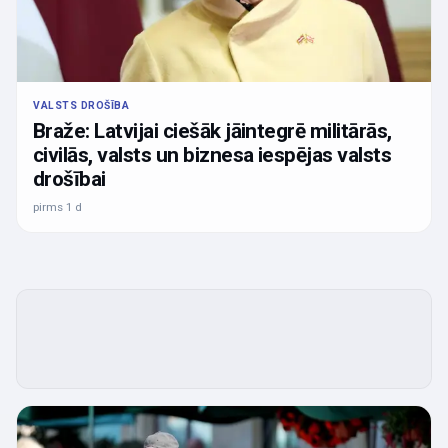
VALSTS DROŠĪBA
Braže: Latvijai ciešāk jāintegrē militārās,
civilās, valsts un biznesa iespējas valsts
drošībai
pirms 1 d