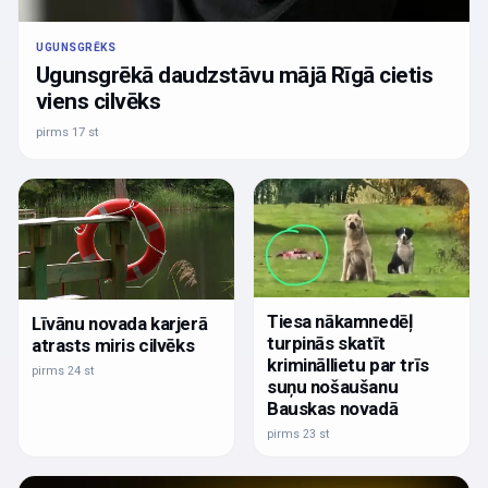
UGUNSGRĒKS
Ugunsgrēkā daudzstāvu mājā Rīgā cietis
viens cilvēks
pirms 17 st
Tiesa nākamnedēļ
Līvānu novada karjerā
turpinās skatīt
atrasts miris cilvēks
krimināllietu par trīs
pirms 24 st
suņu nošaušanu
Bauskas novadā
pirms 23 st