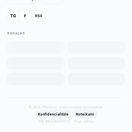
TG
f
RSS
SADAĻAS
©
2026
PRESS.LV.
Visas tiesības aizsargātas.
Konfidencialitāte
Noteikumi
SIA "MEDIASERVICE" · Rīga, Latvija