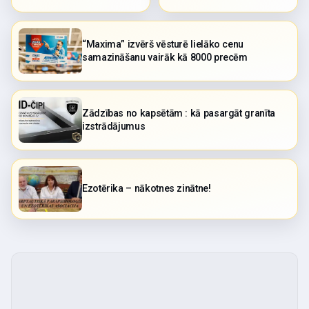
“Maxima” izvērš vēsturē lielāko cenu
samazināšanu vairāk kā 8000 precēm
Zādzības no kapsētām : kā pasargāt granīta
izstrādājumus
Ezotērika – nākotnes zinātne!