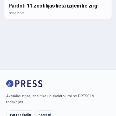
Pārdoti 11 zoofilijas lietā izņemtie zirgi
pirms 2 ned
Aktuālās ziņas, analītika un skaidrojumi no PRESS.LV
redakcijas.
Par redakciju
Kontakti