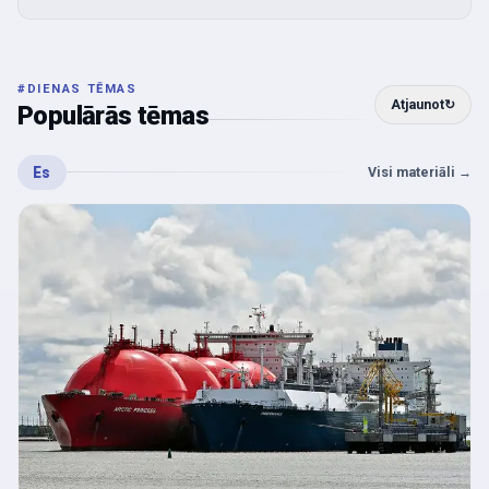
#
DIENAS TĒMAS
Atjaunot
↻
Populārās tēmas
Es
Visi materiāli
→