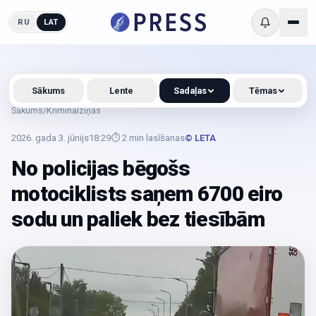
RU
LAT
Sākums
Lente
Sadaļas
Tēmas
Sākums
/
Kriminālziņas
2026. gada 3. jūnijs
18:29
⏱
2
min lasīšanas
© LETA
No policijas bēgošs
motociklists saņem 6700 eiro
sodu un paliek bez tiesībām