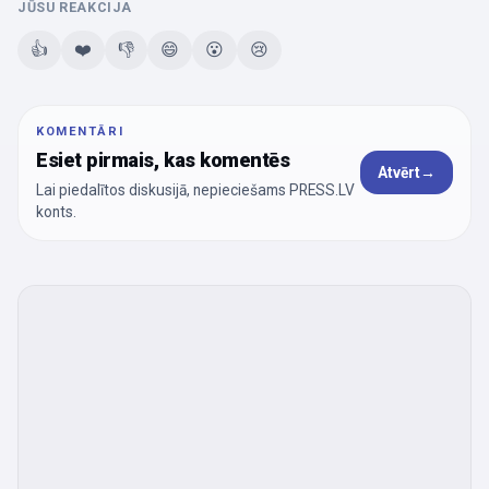
JŪSU REAKCIJA
👍
❤️
👎
😄
😮
😢
KOMENTĀRI
Esiet pirmais, kas komentēs
Atvērt
→
Lai piedalītos diskusijā, nepieciešams PRESS.LV
konts.