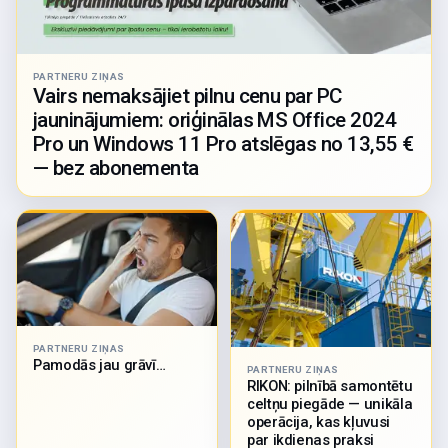
PARTNERU ZIŅAS
Vairs nemaksājiet pilnu cenu par PC
jauninājumiem: oriģinālas MS Office 2024
Pro un Windows 11 Pro atslēgas no 13,55 €
— bez abonementa
PARTNERU ZIŅAS
Pamodās jau grāvī…
PARTNERU ZIŅAS
RIKON: pilnībā samontētu
celtņu piegāde — unikāla
operācija, kas kļuvusi
par ikdienas praksi