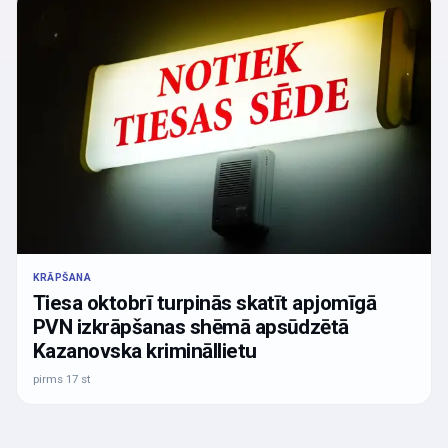
KRĀPŠANA
Tiesa oktobrī turpinās skatīt apjomīgā
PVN izkrāpšanas shēmā apsūdzētā
Kazanovska krimināllietu
pirms 17 st