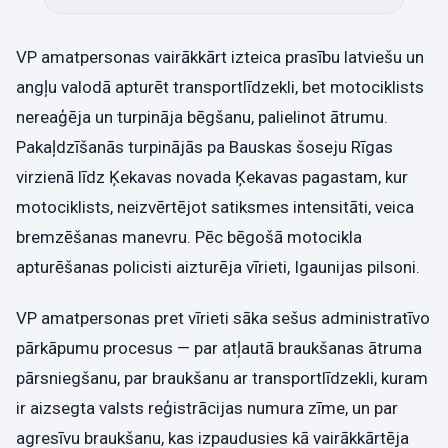
VP amatpersonas vairākkārt izteica prasību latviešu un
angļu valodā apturēt transportlīdzekli, bet motociklists
nereaģēja un turpināja bēgšanu, palielinot ātrumu.
Pakaļdzīšanās turpinājās pa Bauskas šoseju Rīgas
virzienā līdz Ķekavas novada Ķekavas pagastam, kur
motociklists, neizvērtējot satiksmes intensitāti, veica
bremzēšanas manevru. Pēc bēgošā motocikla
apturēšanas policisti aizturēja vīrieti, Igaunijas pilsoni.
VP amatpersonas pret vīrieti sāka sešus administratīvo
pārkāpumu procesus — par atļautā braukšanas ātruma
pārsniegšanu, par braukšanu ar transportlīdzekli, kuram
ir aizsegta valsts reģistrācijas numura zīme, un par
agresīvu braukšanu, kas izpaudusies kā vairākkārtēja