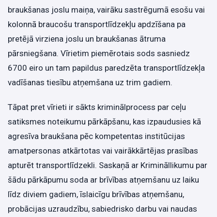
braukšanas joslu maiņa, vairāku sastrēgumā esošu vai
kolonnā braucošu transportlīdzekļu apdzīšana pa
pretējā virziena joslu un braukšanas ātruma
pārsniegšana. Vīrietim piemērotais sods sasniedz
6700 eiro un tam papildus paredzēta transportlīdzekļa
vadīšanas tiesību atņemšana uz trim gadiem.
Tāpat pret vīrieti ir sākts kriminālprocess par ceļu
satiksmes noteikumu pārkāpšanu, kas izpaudusies kā
agresīva braukšana pēc kompetentas institūcijas
amatpersonas atkārtotas vai vairākkārtējas prasības
apturēt transportlīdzekli. Saskaņā ar Krimināllikumu par
šādu pārkāpumu soda ar brīvības atņemšanu uz laiku
līdz diviem gadiem, īslaicīgu brīvības atņemšanu,
probācijas uzraudzību, sabiedrisko darbu vai naudas