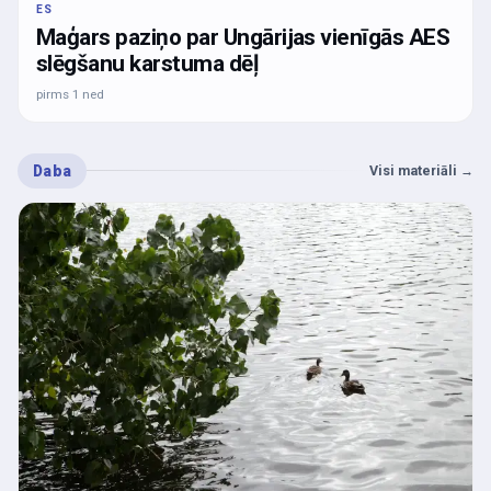
ES
Maģars paziņo par Ungārijas vienīgās AES
slēgšanu karstuma dēļ
pirms 1 ned
Daba
Visi materiāli
→