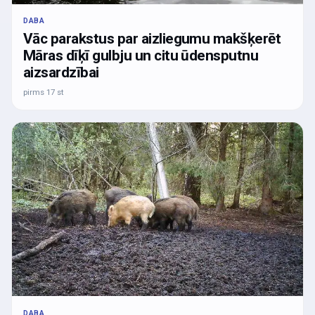
DABA
Vāc parakstus par aizliegumu makšķerēt
Māras dīķī gulbju un citu ūdensputnu
aizsardzībai
pirms 17 st
DABA