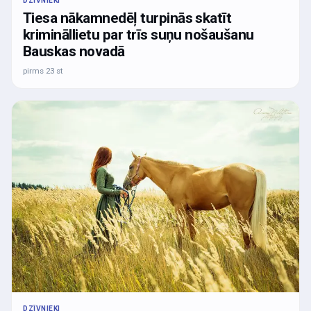
DZĪVNIEKI
Tiesa nākamnedēļ turpinās skatīt
krimināllietu par trīs suņu nošaušanu
Bauskas novadā
pirms 23 st
DZĪVNIEKI