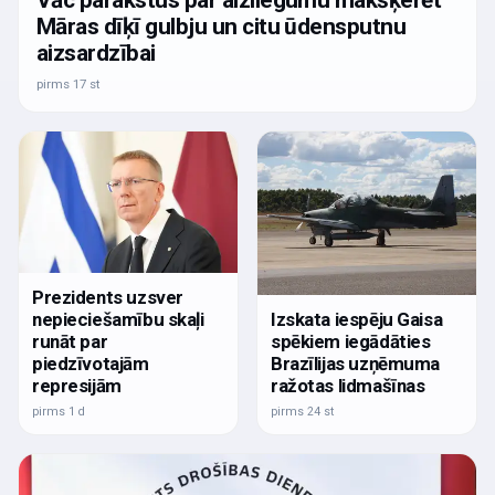
Māras dīķī gulbju un citu ūdensputnu
aizsardzībai
pirms 17 st
Prezidents uzsver
nepieciešamību skaļi
Izskata iespēju Gaisa
runāt par
spēkiem iegādāties
piedzīvotajām
Brazīlijas uzņēmuma
represijām
ražotas lidmašīnas
pirms 1 d
pirms 24 st