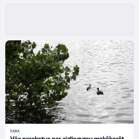
DABA
Vāc parakstus par aizliegumu makšķerēt