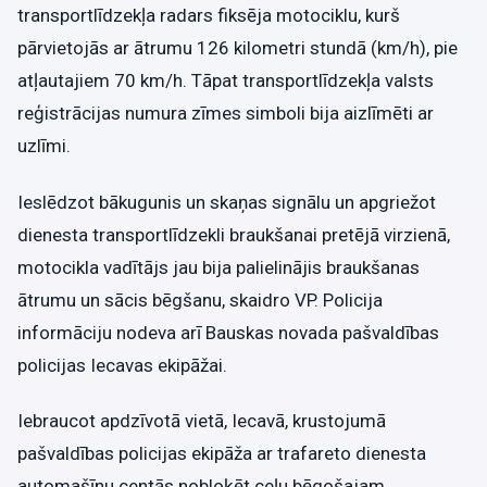
transportlīdzekļa radars fiksēja motociklu, kurš
pārvietojās ar ātrumu 126 kilometri stundā (km/h), pie
atļautajiem 70 km/h. Tāpat transportlīdzekļa valsts
reģistrācijas numura zīmes simboli bija aizlīmēti ar
uzlīmi.
Ieslēdzot bākugunis un skaņas signālu un apgriežot
dienesta transportlīdzekli braukšanai pretējā virzienā,
motocikla vadītājs jau bija palielinājis braukšanas
ātrumu un sācis bēgšanu, skaidro VP. Policija
informāciju nodeva arī Bauskas novada pašvaldības
policijas Iecavas ekipāžai.
Iebraucot apdzīvotā vietā, Iecavā, krustojumā
pašvaldības policijas ekipāža ar trafareto dienesta
automašīnu centās nobloķēt ceļu bēgošajam