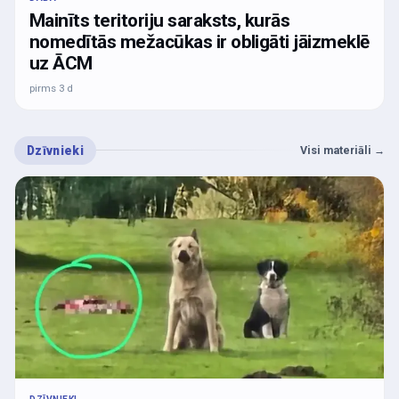
Mainīts teritoriju saraksts, kurās
nomedītās mežacūkas ir obligāti jāizmeklē
uz ĀCM
pirms 3 d
Dzīvnieki
Visi materiāli
→