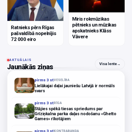
Miris rokmūzikas
pētnieks un mūzikas
Ratnieks pērn Rīgas
apskatnieks Klāss
pašvaldībā nopelnījis
Vāvere
72 000 eiro
AKTUĀLAIS
Visa lente
→
Jaunākās ziņas
pirms 3 st
VESELĪBA
Lielākajai daļai jauniešu Latvijā ir normāls
svars
pirms 3 st
RĪGA
Stājies spēkā tiesas spriedums par
Grīziņkalna parka daļas nodošanu «Ghetto
Games» rīkotājiem
pirms 3 st
KONTRABANDA