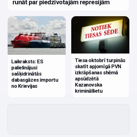
runāt par piedzīvotajām represijām
Tiesa oktobrī turpinās
Laikraksts: ES
skatīt apjomīgā PVN
palielinājusi
izkrāpšanas shēmā
sašķidrinātās
apsūdzētā
dabasgāzes importu
Kazanovska
no Krievijas
krimināllietu