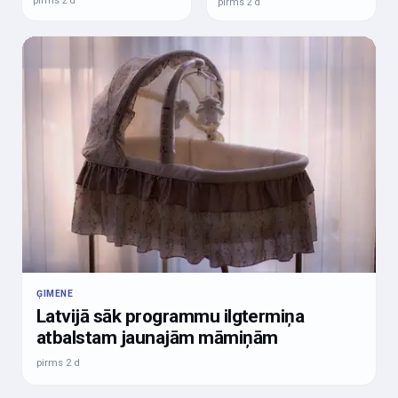
pirms 2 d
pirms 2 d
ĢIMENE
Latvijā sāk programmu ilgtermiņa
atbalstam jaunajām māmiņām
pirms 2 d