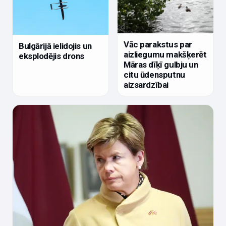
Vāc parakstus par
Bulgārijā ielidojis un
aizliegumu makšķerēt
eksplodējis drons
Māras dīķī gulbju un
citu ūdensputnu
aizsardzībai