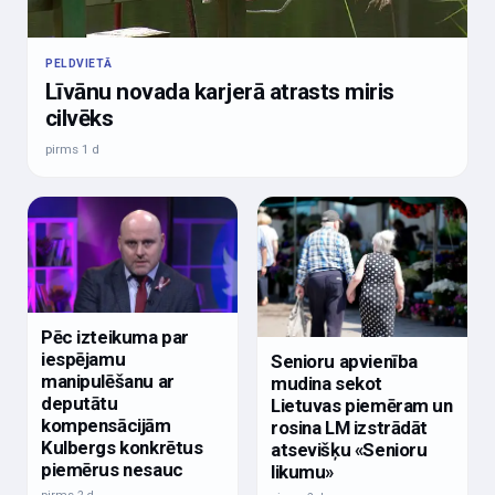
PELDVIETĀ
Līvānu novada karjerā atrasts miris
cilvēks
pirms 1 d
Pēc izteikuma par
iespējamu
Senioru apvienība
manipulēšanu ar
mudina sekot
deputātu
Lietuvas piemēram un
kompensācijām
rosina LM izstrādāt
Kulbergs konkrētus
atsevišķu «Senioru
piemērus nesauc
likumu»