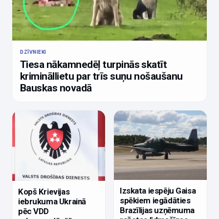
DZĪVNIEKI
Tiesa nākamnedēļ turpinās skatīt
krimināllietu par trīs suņu nošaušanu
Bauskas novadā
Izskata iespēju Gaisa
Kopš Krievijas
spēkiem iegādāties
iebrukuma Ukrainā
Brazīlijas uzņēmuma
pēc VDD