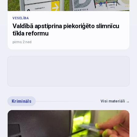
VESELĪBA
Valdībā apstiprina piekoriģēto slimnīcu
tīkla reformu
pirms 2 ned
Krimināls
Visi materiāli
→