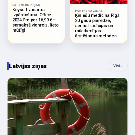
PARTNERU ZIŅAS
Keysoff vasaras
PARTNERU ZIŅAS
izpārdošana: Office
Ķīniešu medicīna Rīgā:
2024 Pro par 16,99 € –
20 gadu pieredze,
samaksā vienreiz, lieto
senās tradīcijas un
mūžīgi
mūsdienīgas
ārstēšanas metodes
Latvijas ziņas
Visi
→