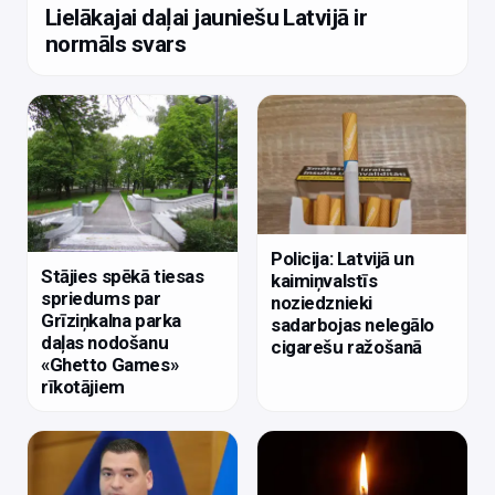
Lielākajai daļai jauniešu Latvijā ir
normāls svars
Policija: Latvijā un
Stājies spēkā tiesas
kaimiņvalstīs
spriedums par
noziedznieki
Grīziņkalna parka
sadarbojas nelegālo
daļas nodošanu
cigarešu ražošanā
«Ghetto Games»
rīkotājiem