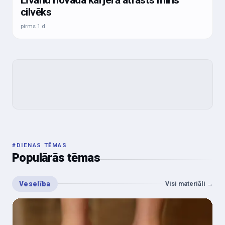
cilvēks
pirms 1 d
#
DIENAS TĒMAS
Populārās tēmas
Veselība
Visi materiāli
→