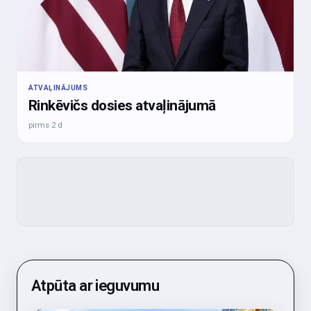
ATVAĻINĀJUMS
Rinkēvičs dosies atvaļinājumā
pirms 2 d
Atpūta ar ieguvumu