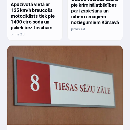
Apdzīvotā vietā ar
pie kriminālatbildības
125 km/h braucošs
par izspiešanu un
motociklists tiek pie
citiem smagiem
1400 eiro soda un
noziegumiem Kārsavā
paliek bez tiesībām
pirms 4 d
pirms 2 d