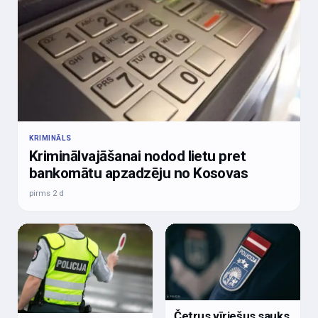
KRIMINĀLS
Kriminālvajāšanai nodod lietu pret
bankomātu apzadzēju no Kosovas
pirms 2 d
Četrus vīriešus sauks