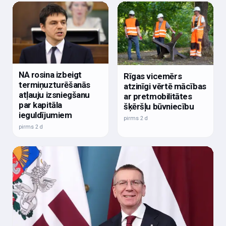
NA rosina izbeigt
Rīgas vicemērs
termiņuzturēšanās
atzinīgi vērtē mācības
atļauju izsniegšanu
ar pretmobilitātes
par kapitāla
šķēršļu būvniecību
ieguldījumiem
pirms 2 d
pirms 2 d