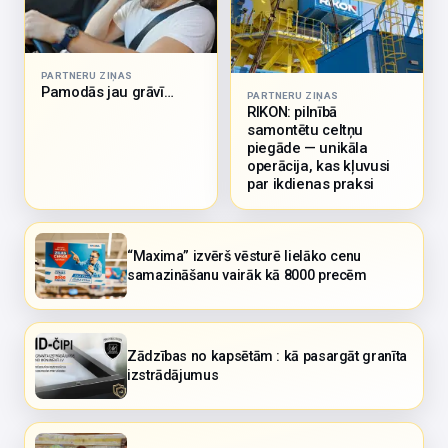
PARTNERU ZIŅAS
Pamodās jau grāvī…
PARTNERU ZIŅAS
RIKON: pilnībā
samontētu celtņu
piegāde — unikāla
operācija, kas kļuvusi
par ikdienas praksi
“Maxima” izvērš vēsturē lielāko cenu
samazināšanu vairāk kā 8000 precēm
Zādzības no kapsētām : kā pasargāt granīta
izstrādājumus