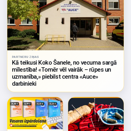
PARTNERU ZIŅAS
Kā teikusi Koko Šanele, no vecuma sargā
mīlestība! «Tomēr vēl vairāk – rūpes un
uzmanība,» piebilst centra «Auce»
darbinieki