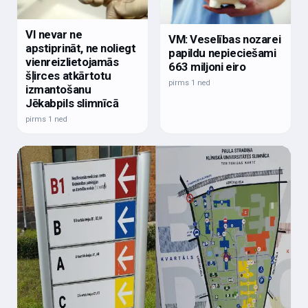
VI nevar ne
VM: Veselības nozarei
apstiprināt, ne noliegt
papildu nepieciešami
vienreizlietojamās
663 miljoni eiro
šļirces atkārtotu
pirms 1 ned
izmantošanu
Jēkabpils slimnīcā
pirms 1 ned