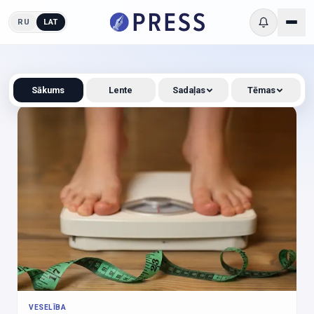
RU
LAT
Sākums
Lente
Sadaļas
Tēmas
VESELĪBA