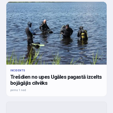
INCIDENTS
Trešdien no upes Ugāles pagastā izcelts
bojāgājis cilvēks
pirms 1 ned