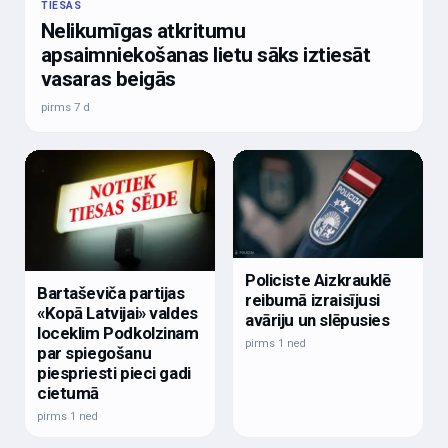
TIESAS
Nelikumīgas atkritumu
apsaimniekošanas lietu sāks iztiesāt
vasaras beigās
pirms 7 d
Policiste Aizkrauklē
Bartaševiča partijas
reibumā izraisījusi
«Kopā Latvijai» valdes
avāriju un slēpusies
loceklim Podkolzinam
pirms 1 ned
par spiegošanu
piespriesti pieci gadi
cietumā
pirms 1 ned