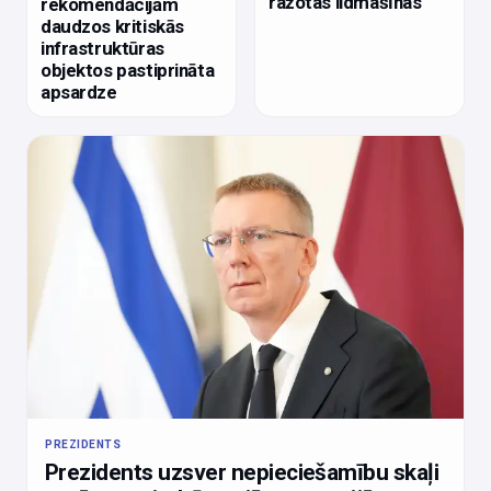
ražotas lidmašīnas
rekomendācijām
daudzos kritiskās
infrastruktūras
objektos pastiprināta
apsardze
PREZIDENTS
Prezidents uzsver nepieciešamību skaļi