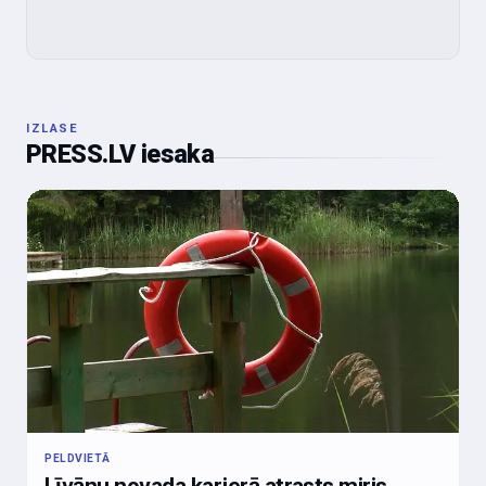
IZLASE
PRESS.LV iesaka
PELDVIETĀ
Līvānu novada karjerā atrasts miris