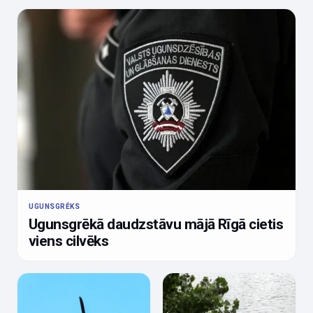
UGUNSGRĒKS
Ugunsgrēkā daudzstāvu mājā Rīgā cietis
viens cilvēks