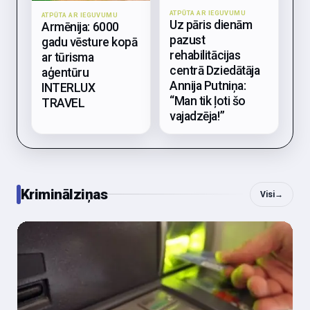
ATPŪTA AR IEGUVUMU
ATPŪTA AR IEGUVUMU
Uz pāris dienām
Armēnija: 6000
pazust
gadu vēsture kopā
rehabilitācijas
ar tūrisma
centrā Dziedātāja
aģentūru
Annija Putniņa:
INTERLUX
“Man tik ļoti šo
TRAVEL
vajadzēja!”
Kriminālziņas
Visi
→