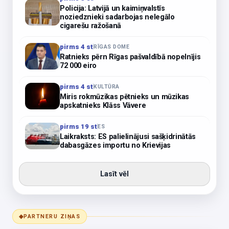
Policija: Latvijā un kaimiņvalstīs
noziedznieki sadarbojas nelegālo
cigarešu ražošanā
pirms 4 st
RĪGAS DOME
Ratnieks pērn Rīgas pašvaldībā nopelnījis
72 000 eiro
pirms 4 st
KULTŪRA
Miris rokmūzikas pētnieks un mūzikas
apskatnieks Klāss Vāvere
pirms 19 st
ES
Laikraksts: ES palielinājusi sašķidrinātās
dabasgāzes importu no Krievijas
Lasīt vēl
◆
PARTNERU ZIŅAS