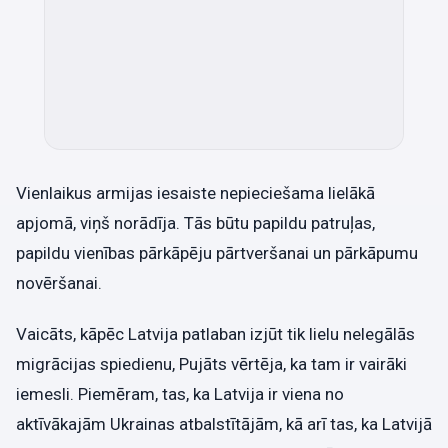
Vienlaikus armijas iesaiste nepieciešama lielākā
apjomā, viņš norādīja. Tās būtu papildu patruļas,
papildu vienības pārkāpēju pārtveršanai un pārkāpumu
novēršanai.
Vaicāts, kāpēc Latvija patlaban izjūt tik lielu nelegālās
migrācijas spiedienu, Pujāts vērtēja, ka tam ir vairāki
iemesli. Piemēram, tas, ka Latvija ir viena no
aktīvākajām Ukrainas atbalstītājām, kā arī tas, ka Latvijā