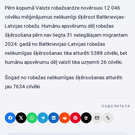
Pērn kopumā Valsts robežsardze novērsusi 12 046
cilvēku mēģinājumus nelikumīgi šķērsot Baltkrievijas-
Latvijas robežu. Humānu apsvērumu dēļ robežas
šķērsošana pērn nav liegta 31 nelegālajam migrantam.
2024. gadā no Baltkrievijas-Latvijas robežas
nelikumīgas šķērsošanas tika atturēti 5388 cilvēki, bet
humānu apsvērumu dēļ valstī tika uzņemti 26 cilvēki.
Šogad no robežas nelikumīgas šķērsošanas atturēti
jau 7634 cilvēki.
ПОДЕЛИТЬСЯ