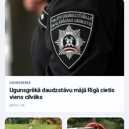
UGUNSGRĒKS
Ugunsgrēkā daudzstāvu mājā Rīgā cietis
viens cilvēks
pirms 7 st