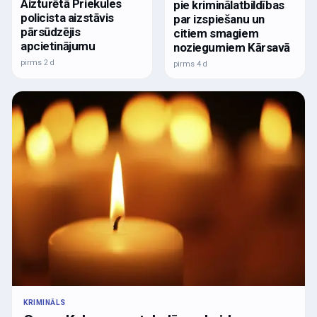
Aizturētā Priekules
pie kriminālatbildības
policista aizstāvis
par izspiešanu un
pārsūdzējis
citiem smagiem
apcietinājumu
noziegumiem Kārsavā
pirms 2 d
pirms 4 d
KRIMINĀLS