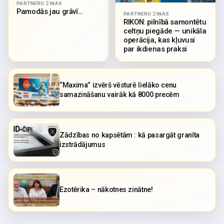
PARTNERU ZIŅAS
Pamodās jau grāvī…
PARTNERU ZIŅAS
RIKON: pilnībā samontētu
celtņu piegāde — unikāla
operācija, kas kļuvusi
par ikdienas praksi
“Maxima” izvērš vēsturē lielāko cenu
samazināšanu vairāk kā 8000 precēm
Zādzības no kapsētām : kā pasargāt granīta
izstrādājumus
Ezotērika – nākotnes zinātne!