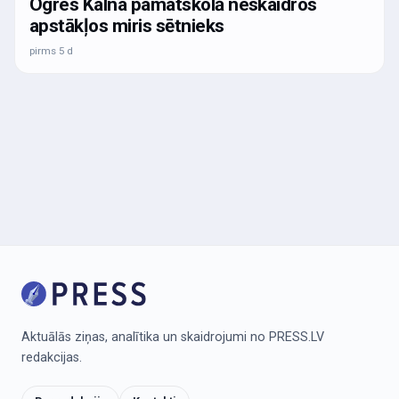
Ogres Kalna pamatskolā neskaidros
apstākļos miris sētnieks
pirms 5 d
Aktuālās ziņas, analītika un skaidrojumi no PRESS.LV
redakcijas.