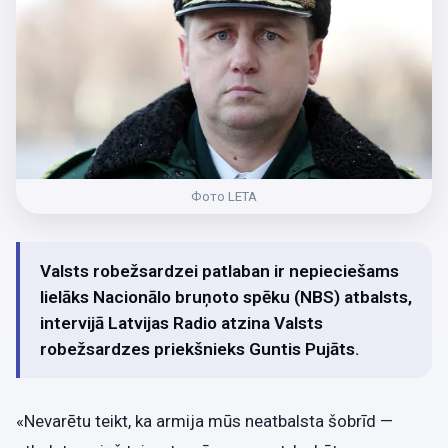
Фото LETA
Valsts robežsardzei patlaban ir nepieciešams
lielāks Nacionālo bruņoto spēku (NBS) atbalsts,
intervijā Latvijas Radio atzina Valsts
robežsardzes priekšnieks Guntis Pujāts.
«Nevarētu teikt, ka armija mūs neatbalsta šobrīd —