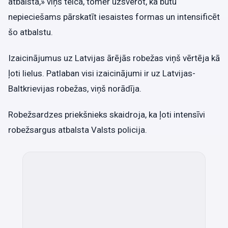
atbalsta,» viņš teica, tomēr uzsverot, ka būtu
nepieciešams pārskatīt iesaistes formas un intensificēt
šo atbalstu.
Izaicinājumus uz Latvijas ārējās robežas viņš vērtēja kā
ļoti lielus. Patlaban visi izaicinājumi ir uz Latvijas-
Baltkrievijas robežas, viņš norādīja.
Robežsardzes priekšnieks skaidroja, ka ļoti intensīvi
robežsargus atbalsta Valsts policija.