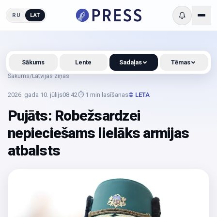
RU
LAT
Sākums
Lente
Sadaļas
Tēmas
Sākums
/
Latvijas ziņas
2026. gada 10. jūlijs
08:42
⏱
1
min lasīšanas
© LETA
Pujāts: Robežsardzei
nepieciešams lielāks armijas
atbalsts