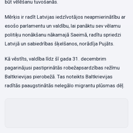
būt vēlēšanu tuvošanās.
Mērķis ir radīt Latvijas iedzīvotājos neapmierinātību ar
esošo parlamentu un valdību, lai panāktu sev vēlamu
politiķu nonākšanu nākamajā Saeimā, radītu spriedzi
Latvijā un sabiedrības šķelšanos, norādīja Pujāts.
Kā vēstīts, valdība līdz šī gada 31. decembrim
pagarinājusi pastiprinātās robežapsardzības režīmu
Baltkrievijas pierobežā. Tas noteikts Baltkrievijas
radītās paaugstinātās nelegālo migrantu plūsmas dēļ.