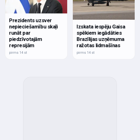
Prezidents uzsver
nepieciešamību skaļi
Izskata iespēju Gaisa
runāt par
spēkiem iegādāties
piedzīvotajām
Brazīlijas uzņēmuma
represijām
ražotas lidmašīnas
pirms 14 st
pirms 14 st