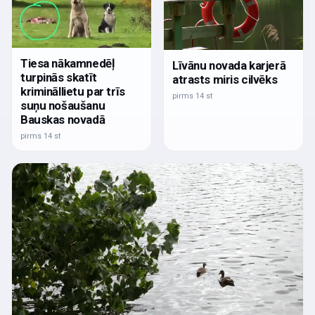
Tiesa nākamnedēļ
Līvānu novada karjerā
turpinās skatīt
atrasts miris cilvēks
krimināllietu par trīs
pirms 14 st
suņu nošaušanu
Bauskas novadā
pirms 14 st