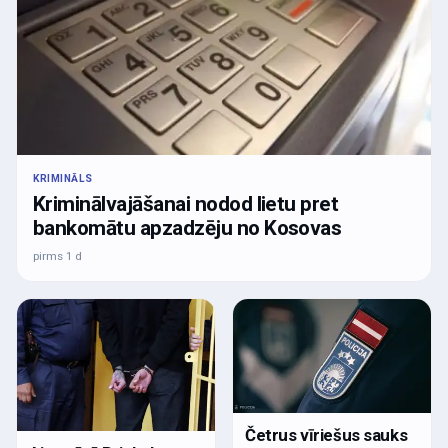
KRIMINĀLS
Kriminālvajāšanai nodod lietu pret
bankomātu apzadzēju no Kosovas
pirms 1 d
Četrus vīriešus sauks