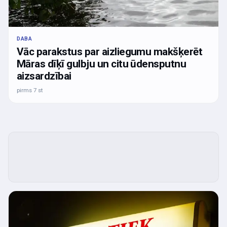
DABA
Vāc parakstus par aizliegumu makšķerēt
Māras dīķī gulbju un citu ūdensputnu
aizsardzībai
pirms 7 st