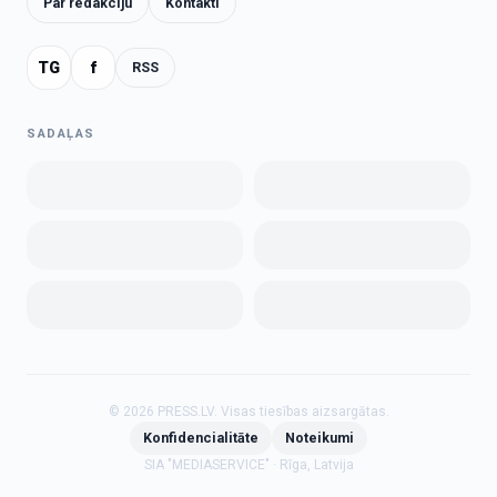
Par redakciju
Kontakti
TG
f
RSS
SADAĻAS
©
2026
PRESS.LV.
Visas tiesības aizsargātas.
Konfidencialitāte
Noteikumi
SIA "MEDIASERVICE" · Rīga, Latvija