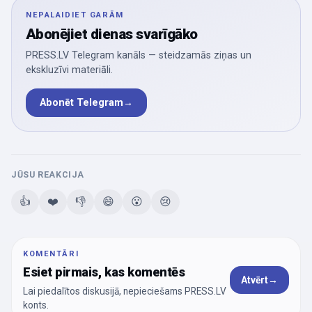
NEPALAIDIET GARĀM
Abonējiet dienas svarīgāko
PRESS.LV Telegram kanāls — steidzamās ziņas un
ekskluzīvi materiāli.
Abonēt Telegram
→
JŪSU REAKCIJA
👍
❤️
👎
😄
😮
😢
KOMENTĀRI
Esiet pirmais, kas komentēs
Atvērt
→
Lai piedalītos diskusijā, nepieciešams PRESS.LV
konts.