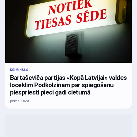
KRIMINĀLS
Bartaševiča partijas «Kopā Latvijai» valdes
loceklim Podkolzinam par spiegošanu
piespriesti pieci gadi cietumā
pirms 1 ned