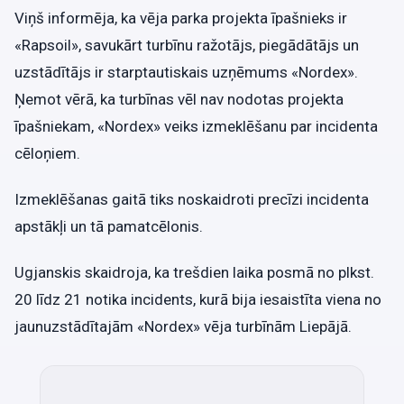
Viņš informēja, ka vēja parka projekta īpašnieks ir
«Rapsoil», savukārt turbīnu ražotājs, piegādātājs un
uzstādītājs ir starptautiskais uzņēmums «Nordex».
Ņemot vērā, ka turbīnas vēl nav nodotas projekta
īpašniekam, «Nordex» veiks izmeklēšanu par incidenta
cēloņiem.
Izmeklēšanas gaitā tiks noskaidroti precīzi incidenta
apstākļi un tā pamatcēlonis.
Ugjanskis skaidroja, ka trešdien laika posmā no plkst.
20 līdz 21 notika incidents, kurā bija iesaistīta viena no
jaunuzstādītajām «Nordex» vēja turbīnām Liepājā.