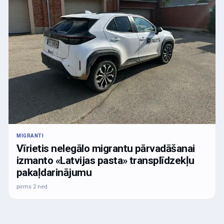
MIGRANTI
Vīrietis nelegālo migrantu pārvadāšanai
izmanto «Latvijas pasta» transplīdzekļu
pakaļdarinājumu
pirms 2 ned