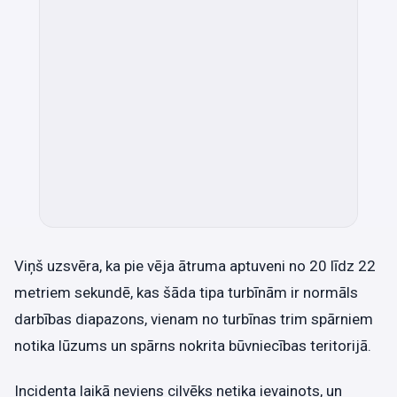
Viņš uzsvēra, ka pie vēja ātruma aptuveni no 20 līdz 22
metriem sekundē, kas šāda tipa turbīnām ir normāls
darbības diapazons, vienam no turbīnas trim spārniem
notika lūzums un spārns nokrita būvniecības teritorijā.
Incidenta laikā neviens cilvēks netika ievainots, un