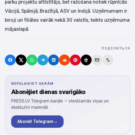
parku projektu attīstītājs, bet ražošana notiek rūpnīcās
Vācijā, Spānijā, Brazīlijā, ASV un Indijā. Uzņēmumam ir
biroji un filiāles vairāk nekā 30 valstīs, teikts uzņēmuma
mājaslapā.
ПОДЕЛИТЬСЯ
NEPALAIDIET GARĀM
Abonējiet dienas svarīgāko
PRESS.LV Telegram kanāls — steidzamās ziņas un
ekskluzīvi materiāli.
Abonēt Telegram
→