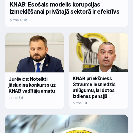
KNAB: Esošais modelis korupcijas
izmeklēšanai privātajā sektorā ir efektīvs
pirms 15 st
KNAB priekšnieks
Jurēvics: Noteikti
Straume iesniedzis
jāsludina konkurss uz
atlūgumu, lai dotos
KNAB vadītāja amatu
izdienas pensijā
pirms 5 d
pirms 6 d