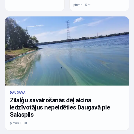
pirms 15 st
DAUGAVA
Zilaļģu savairošanās dēļ aicina
iedzīvotājus nepeldēties Daugavā pie
Salaspils
pirms 19 st