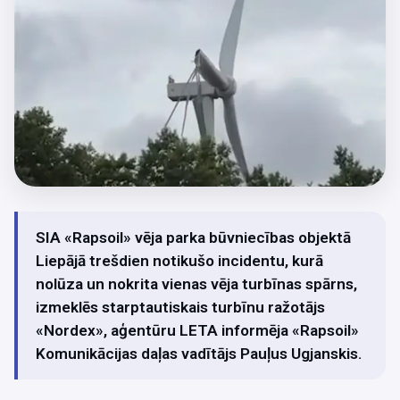
SIA «Rapsoil» vēja parka būvniecības objektā
Liepājā trešdien notikušo incidentu, kurā
nolūza un nokrita vienas vēja turbīnas spārns,
izmeklēs starptautiskais turbīnu ražotājs
«Nordex», aģentūru LETA informēja «Rapsoil»
Komunikācijas daļas vadītājs Pauļus Ugjanskis.