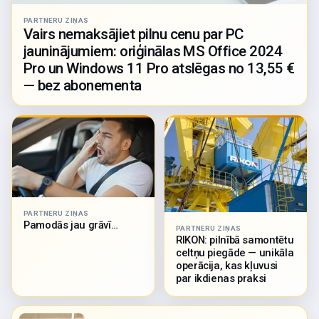
PARTNERU ZIŅAS
Vairs nemaksājiet pilnu cenu par PC
jauninājumiem: oriģinālas MS Office 2024
Pro un Windows 11 Pro atslēgas no 13,55 €
— bez abonementa
PARTNERU ZIŅAS
Pamodās jau grāvī…
PARTNERU ZIŅAS
RIKON: pilnībā samontētu
celtņu piegāde — unikāla
operācija, kas kļuvusi
par ikdienas praksi