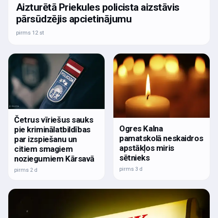
Aizturētā Priekules policista aizstāvis
pārsūdzējis apcietinājumu
pirms 12 st
Četrus vīriešus sauks
Ogres Kalna
pie kriminālatbildības
pamatskolā neskaidros
par izspiešanu un
apstākļos miris
citiem smagiem
sētnieks
noziegumiem Kārsavā
pirms 3 d
pirms 2 d