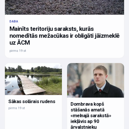
DABA
Mainīts teritoriju saraksts, kurās
nomedītās mežacūkas ir obligāti jāizmeklē
uz ĀCM
pirms 19 st
Sākas solārais rudens
Dombrava kopš
pirms 19 st
stāšanās amatā
«melnajā sarakstā»
iekļāvis ap 90
ārvalstnieku