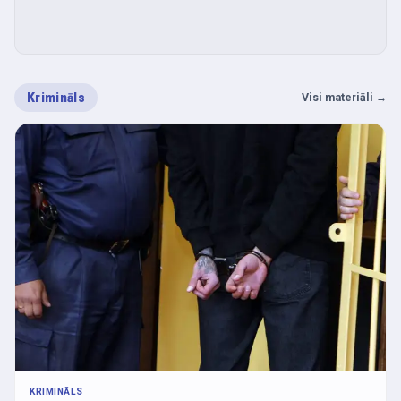
Krimināls
Visi materiāli
→
KRIMINĀLS