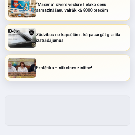
“Maxima” izvērš vēsturē lielāko cenu
samazināšanu vairāk kā 8000 precēm
Zādzības no kapsētām : kā pasargāt granīta
izstrādājumus
Ezotērika – nākotnes zinātne!