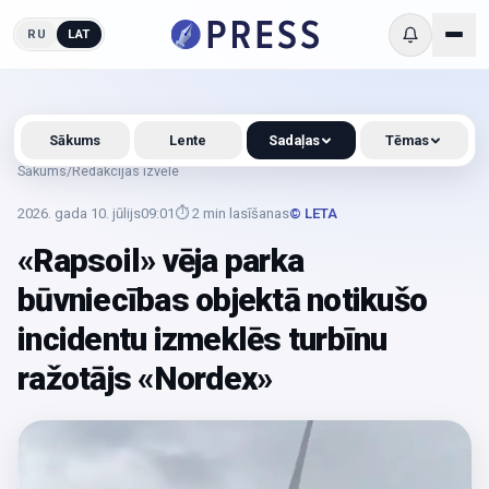
RU
LAT
Sākums
Lente
Sadaļas
Tēmas
Sākums
/
Redakcijas izvēle
2026. gada 10. jūlijs
09:01
⏱
2
min lasīšanas
© LETA
«Rapsoil» vēja parka
būvniecības objektā notikušo
incidentu izmeklēs turbīnu
ražotājs «Nordex»