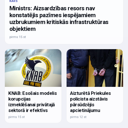
KARŠ
Ministrs: Aizsardzības resors nav
konstatējis pazīmes iespējamiem
uzbrukumiem kritiskās infrastruktūras
objektiem
pirms 15 st
KNAB: Esošais modelis
Aizturētā Priekules
korupcijas
policista aizstāvis
izmeklēšanai privātajā
pārsūdzējis
sektorā ir efektīvs
apcietinājumu
pirms 15 st
pirms 12 st