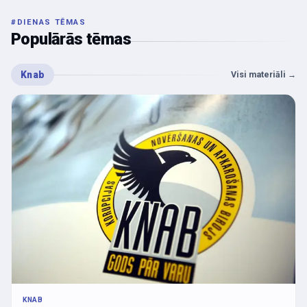
#
DIENAS TĒMAS
Populārās tēmas
Knab
Visi materiāli
→
KNAB