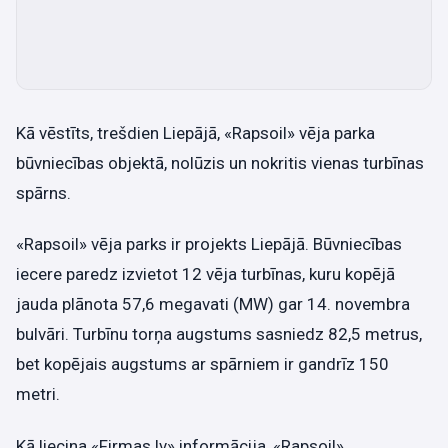
Kā vēstīts, trešdien Liepājā, «Rapsoil» vēja parka
būvniecības objektā, nolūzis un nokritis vienas turbīnas
spārns.
«Rapsoil» vēja parks ir projekts Liepājā. Būvniecības
iecere paredz izvietot 12 vēja turbīnas, kuru kopējā
jauda plānota 57,6 megavati (MW) gar 14. novembra
bulvāri. Turbīnu torņa augstums sasniedz 82,5 metrus,
bet kopējais augstums ar spārniem ir gandrīz 150
metri.
Kā liecina «Firmas.lv» informācija, «Rapsoil»