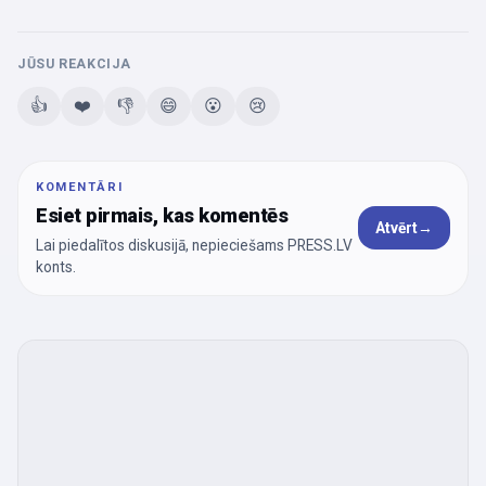
JŪSU REAKCIJA
👍
❤️
👎
😄
😮
😢
KOMENTĀRI
Esiet pirmais, kas komentēs
Atvērt
→
Lai piedalītos diskusijā, nepieciešams PRESS.LV
konts.