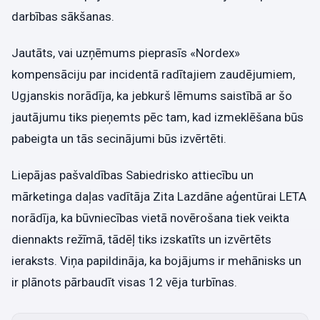
darbības sākšanas.
Jautāts, vai uzņēmums pieprasīs «Nordex»
kompensāciju par incidentā radītajiem zaudējumiem,
Ugjanskis norādīja, ka jebkurš lēmums saistībā ar šo
jautājumu tiks pieņemts pēc tam, kad izmeklēšana būs
pabeigta un tās secinājumi būs izvērtēti.
Liepājas pašvaldības Sabiedrisko attiecību un
mārketinga daļas vadītāja Zita Lazdāne aģentūrai LETA
norādīja, ka būvniecības vietā novērošana tiek veikta
diennakts režīmā, tādēļ tiks izskatīts un izvērtēts
ieraksts. Viņa papildināja, ka bojājums ir mehānisks un
ir plānots pārbaudīt visas 12 vēja turbīnas.