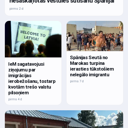
nesaskaņotas vēstules sūtīšanu Spānijai
pirms 2 d
Spānijas Seutā no
Marokas turpina
IeM sagatavojusi
ierasties tūkstošiem
ziņojumu par
nelegālo imigrantu
imigrācijas
ierobežošanu, tostarp
pirms 7 d
kvotām trešo valstu
pilsoņiem
pirms 4 d