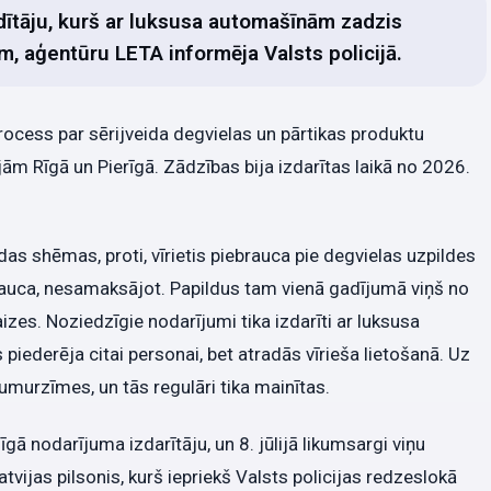
adītāju, kurš ar luksusa automašīnām zadzis
m, aģentūru LETA informēja Valsts policijā.
process par sērijveida degvielas un pārtikas produktu
m Rīgā un Pierīgā. Zādzības bija izdarītas laikā no 2026.
as shēmas, proti, vīrietis piebrauca pie degvielas uzpildes
brauca, nesamaksājot. Papildus tam vienā gadījumā viņš no
zes. Noziedzīgie nodarījumi tika izdarīti ar luksusa
ederēja citai personai, bet atradās vīrieša lietošanā. Uz
umurzīmes, un tās regulāri tika mainītas.
īgā nodarījuma izdarītāju, un 8. jūlijā likumsargi viņu
tvijas pilsonis, kurš iepriekš Valsts policijas redzeslokā