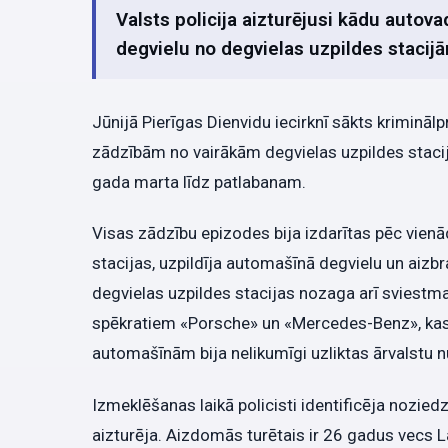
Valsts policija aizturējusi kādu autov
degvielu no degvielas uzpildes stacijā
Jūnijā Pierīgas Dienvidu iecirknī sākts krimināl
zādzībām no vairākām degvielas uzpildes stacijā
gada marta līdz patlabanam.
Visas zādzību epizodes bija izdarītas pēc vienād
stacijas, uzpildīja automašīnā degvielu un aiz
degvielas uzpildes stacijas nozaga arī sviestmai
spēkratiem «Porsche» un «Mercedes-Benz», kas pi
automašīnām bija nelikumīgi uzliktas ārvalstu n
Izmeklēšanas laikā policisti identificēja noziedz
aizturēja. Aizdomās turētais ir 26 gadus vecs La