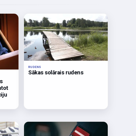
RUDENS
Sākas solārais rudens
os
ntot
iju