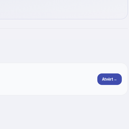
Atvērt
→