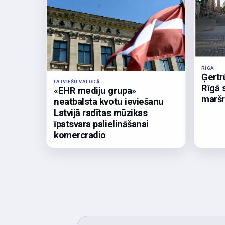
RĪGA
Ģertr
LATVIEŠU VALODĀ
Rīgā 
«EHR mediju grupa»
maršr
neatbalsta kvotu ieviešanu
Latvijā radītas mūzikas
īpatsvara palielināšanai
komercradio