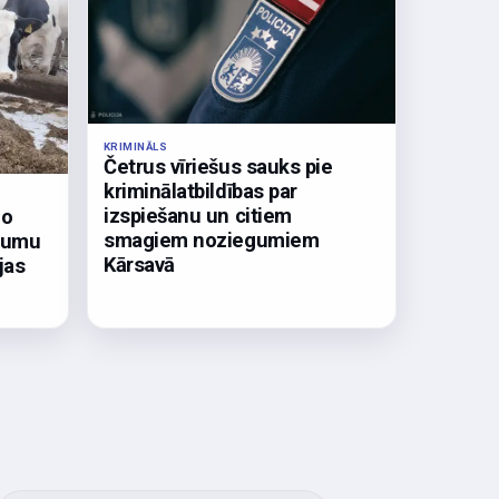
KRIMINĀLS
Četrus vīriešus sauks pie
kriminālatbildības par
izspiešanu un citiem
zo
smagiem noziegumiem
mumu
Kārsavā
jas