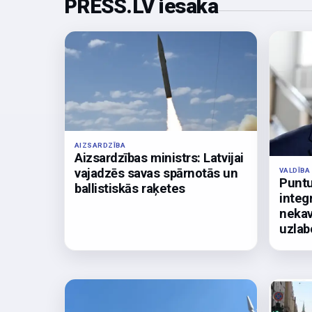
PRESS.LV iesaka
AIZSARDZĪBA
Aizsardzības ministrs: Latvijai
vajadzēs savas spārnotās un
VALDĪBA
Puntu
ballistiskās raķetes
integ
nekav
uzla