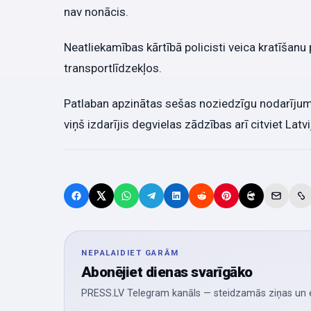
nav nonācis.
Neatliekamības kārtībā policisti veica kratīšan
transportlīdzekļos.
Patlaban apzinātas sešas noziedzīgu nodarījumu 
viņš izdarījis degvielas zādzības arī citviet Lat
NEPALAIDIET GARĀM
Abonējiet dienas svarīgāko
PRESS.LV Telegram kanāls — steidzamās ziņas un ek