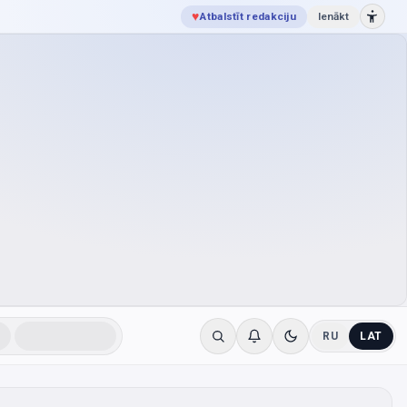
♥
Atbalstīt redakciju
Ienākt
RU
LAT