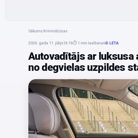
Sākums
/
Kriminālziņas
2026. gada 11. jūlijs
16:16
⏱
1
min lasīšanas
© LETA
Autovadītājs ar luksusa
no degvielas uzpildes s