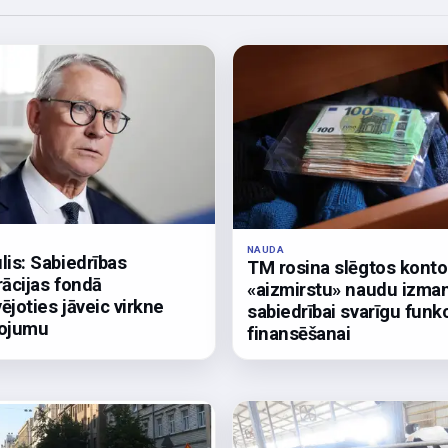
NAUDA
lis: Sabiedrības
TM rosina slēgtos kont
rācijas fondā
«aizmirstu» naudu izma
ējoties jāveic virkne
sabiedrībai svarīgu funkc
bojumu
finansēšanai