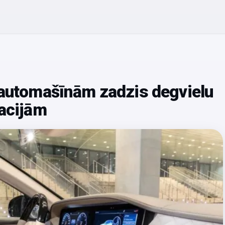
 automašīnām zadzis degvielu
tacijām