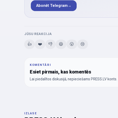
Abonēt Telegram
→
JŪSU REAKCIJA
👍
❤️
👎
😄
😮
😢
KOMENTĀRI
Esiet pirmais, kas komentēs
Lai piedalītos diskusijā, nepieciešams PRESS.LV konts.
IZLASE