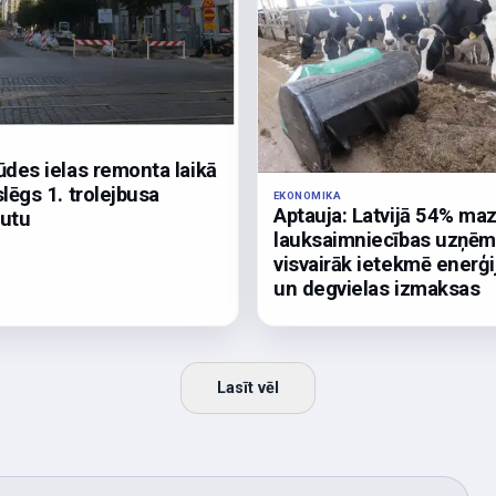
ūdes ielas remonta laikā
slēgs 1. trolejbusa
EKONOMIKA
Aptauja: Latvijā 54% ma
utu
lauksaimniecības uzņē
visvairāk ietekmē enerģi
un degvielas izmaksas
Lasīt vēl