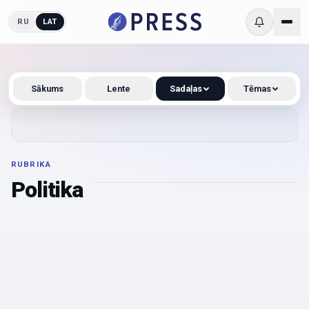
RU
LAT
Sākums
Lente
Sadaļas
Tēmas
RUBRIKA
Politika