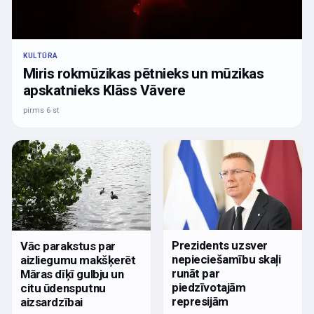
KULTŪRA
Miris rokmūzikas pētnieks un mūzikas
apskatnieks Klāss Vāvere
pirms 6 st
Prezidents uzsver
Vāc parakstus par
nepieciešamību skaļi
aizliegumu makšķerēt
runāt par
Māras dīķī gulbju un
piedzīvotajām
citu ūdensputnu
represijām
aizsardzībai