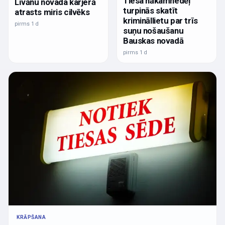
Tiesa nākamnedēļ
Līvānu novada karjerā
turpinās skatīt
atrasts miris cilvēks
krimināllietu par trīs
pirms 1 d
suņu nošaušanu
Bauskas novadā
pirms 1 d
KRĀPŠANA