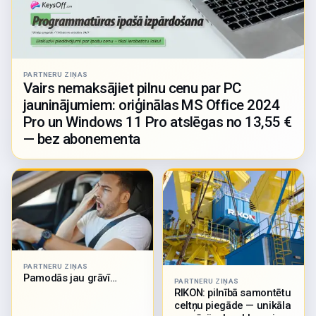
PARTNERU ZIŅAS
Vairs nemaksājiet pilnu cenu par PC
jauninājumiem: oriģinālas MS Office 2024
Pro un Windows 11 Pro atslēgas no 13,55 €
— bez abonementa
PARTNERU ZIŅAS
Pamodās jau grāvī…
PARTNERU ZIŅAS
RIKON: pilnībā samontētu
celtņu piegāde — unikāla