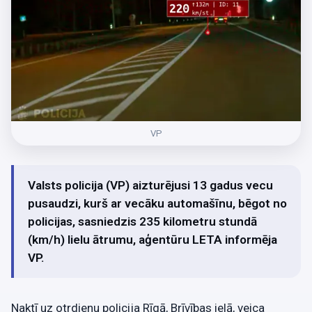
VP
Valsts policija (VP) aizturējusi 13 gadus vecu
pusaudzi, kurš ar vecāku automašīnu, bēgot no
policijas, sasniedzis 235 kilometru stundā
(km/h) lielu ātrumu, aģentūru LETA informēja
VP.
Naktī uz otrdienu policija Rīgā, Brīvības ielā, veica