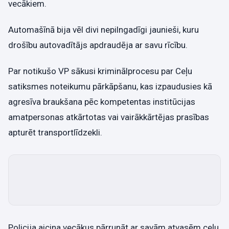
vecākiem.
Automašīnā bija vēl divi nepilngadīgi jaunieši, kuru
drošību autovadītājs apdraudēja ar savu rīcību.
Par notikušo VP sākusi kriminālprocesu par Ceļu
satiksmes noteikumu pārkāpšanu, kas izpaudusies kā
agresīva braukšana pēc kompetentas institūcijas
amatpersonas atkārtotas vai vairākkārtējas prasības
apturēt transportlīdzekli.
Policija aicina vecākus pārrunāt ar savām atvasēm ceļu