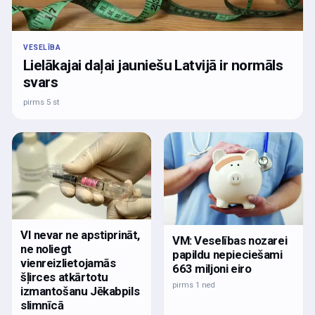
VESELĪBA
Lielākajai daļai jauniešu Latvijā ir normāls
svars
pirms 5 st
VI nevar ne apstiprināt,
VM: Veselības nozarei
ne noliegt
papildu nepieciešami
vienreizlietojamās
663 miljoni eiro
šļirces atkārtotu
pirms 1 ned
izmantošanu Jēkabpils
slimnīcā