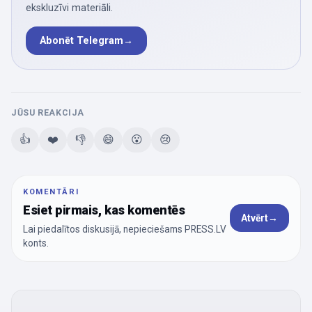
ekskluzīvi materiāli.
Abonēt Telegram
→
JŪSU REAKCIJA
👍
❤️
👎
😄
😮
😢
KOMENTĀRI
Esiet pirmais, kas komentēs
Atvērt
→
Lai piedalītos diskusijā, nepieciešams PRESS.LV
konts.