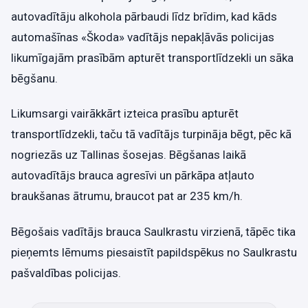
autovadītāju alkohola pārbaudi līdz brīdim, kad kāds
automašīnas «Škoda» vadītājs nepakļāvās policijas
likumīgajām prasībām apturēt transportlīdzekli un sāka
bēgšanu.
Likumsargi vairākkārt izteica prasību apturēt
transportlīdzekli, taču tā vadītājs turpināja bēgt, pēc kā
nogriezās uz Tallinas šosejas. Bēgšanas laikā
autovadītājs brauca agresīvi un pārkāpa atļauto
braukšanas ātrumu, braucot pat ar 235 km/h.
Bēgošais vadītājs brauca Saulkrastu virzienā, tāpēc tika
pieņemts lēmums piesaistīt papildspēkus no Saulkrastu
pašvaldības policijas.