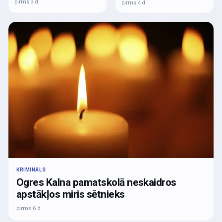
pirms 3 d
pirms 4 d
KRIMINĀLS
Ogres Kalna pamatskolā neskaidros
apstākļos miris sētnieks
pirms 6 d