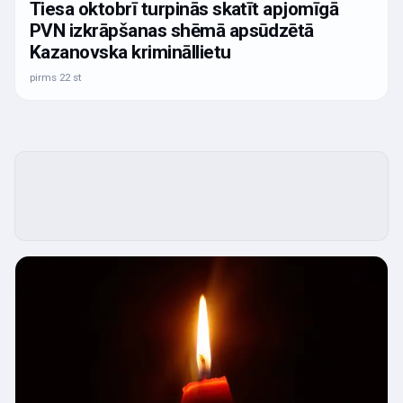
Tiesa oktobrī turpinās skatīt apjomīgā
PVN izkrāpšanas shēmā apsūdzētā
Kazanovska krimināllietu
pirms 22 st