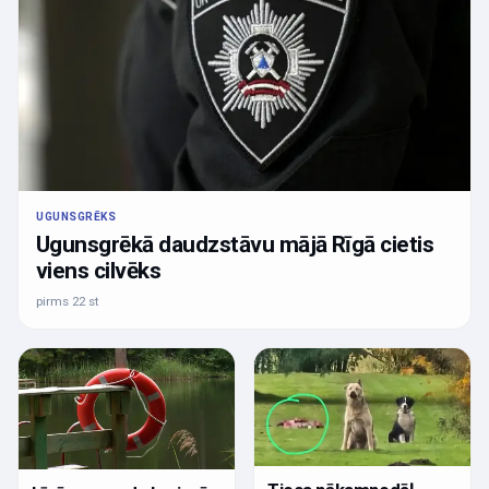
UGUNSGRĒKS
Ugunsgrēkā daudzstāvu mājā Rīgā cietis
viens cilvēks
pirms 22 st