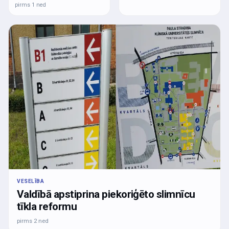
pirms 1 ned
VESELĪBA
Valdībā apstiprina piekoriģēto slimnīcu
tīkla reformu
pirms 2 ned