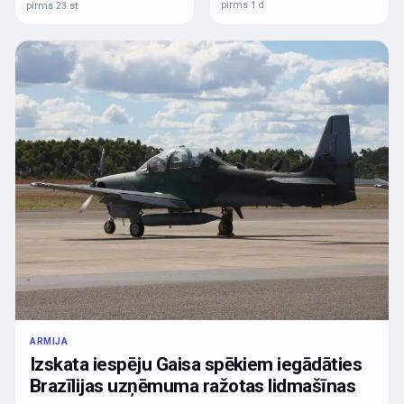
pirms 1 d
pirms 23 st
ARMIJA
Izskata iespēju Gaisa spēkiem iegādāties
Brazīlijas uzņēmuma ražotas lidmašīnas