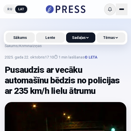
RU
LAT
Sākums
Lente
Sadaļas
Tēmas
Sākums
/
Kriminālziņas
2025. gada 22. oktobris
17:10
⏱
1
min lasīšanas
© LETA
Pusaudzis ar vecāku
automašīnu bēdzis no policijas
ar 235 km/h lielu ātrumu