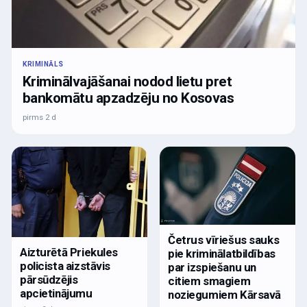
KRIMINĀLS
Kriminālvajāšanai nodod lietu pret
bankomātu apzadzēju no Kosovas
pirms 2 d
Četrus vīriešus sauks
Aizturētā Priekules
pie kriminālatbildības
policista aizstāvis
par izspiešanu un
pārsūdzējis
citiem smagiem
apcietinājumu
noziegumiem Kārsavā