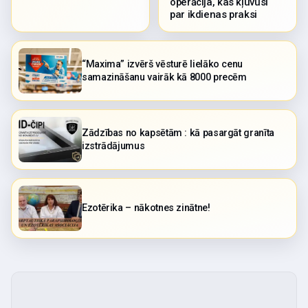
operācija, kas kļuvusi
par ikdienas praksi
“Maxima” izvērš vēsturē lielāko cenu
samazināšanu vairāk kā 8000 precēm
Zādzības no kapsētām : kā pasargāt granīta
izstrādājumus
Ezotērika – nākotnes zinātne!