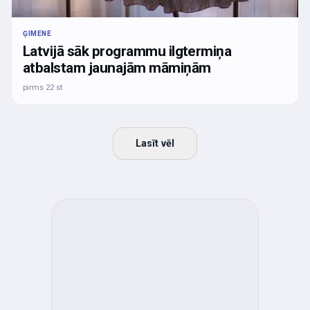
ĢIMENE
Latvijā sāk programmu ilgtermiņa
atbalstam jaunajām māmiņām
pirms 22 st
Lasīt vēl