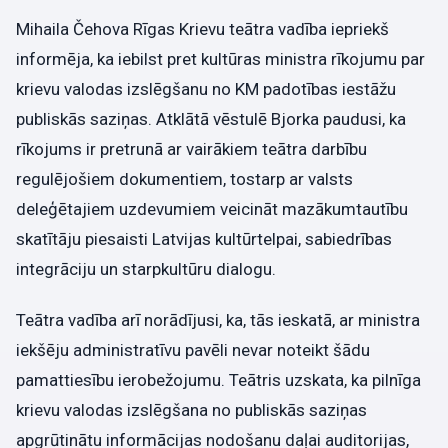
Mihaila Čehova Rīgas Krievu teātra vadība iepriekš
informēja, ka iebilst pret kultūras ministra rīkojumu par
krievu valodas izslēgšanu no KM padotības iestāžu
publiskās saziņas. Atklātā vēstulē Bjorka paudusi, ka
rīkojums ir pretrunā ar vairākiem teātra darbību
regulējošiem dokumentiem, tostarp ar valsts
deleģētajiem uzdevumiem veicināt mazākumtautību
skatītāju piesaisti Latvijas kultūrtelpai, sabiedrības
integrāciju un starpkultūru dialogu.
Teātra vadība arī norādījusi, ka, tās ieskatā, ar ministra
iekšēju administratīvu pavēli nevar noteikt šādu
pamattiesību ierobežojumu. Teātris uzskata, ka pilnīga
krievu valodas izslēgšana no publiskās saziņas
apgrūtinātu informācijas nodošanu daļai auditorijas,