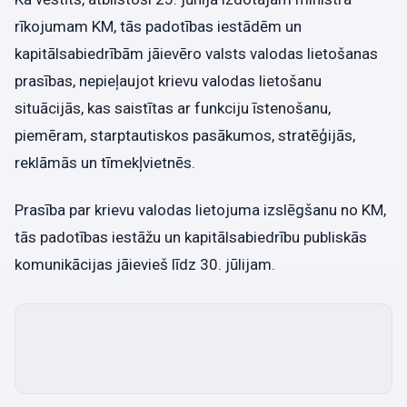
rīkojumam KM, tās padotības iestādēm un
kapitālsabiedrībām jāievēro valsts valodas lietošanas
prasības, nepieļaujot krievu valodas lietošanu
situācijās, kas saistītas ar funkciju īstenošanu,
piemēram, starptautiskos pasākumos, stratēģijās,
reklāmās un tīmekļvietnēs.
Prasība par krievu valodas lietojuma izslēgšanu no KM,
tās padotības iestāžu un kapitālsabiedrību publiskās
komunikācijas jāievieš līdz 30. jūlijam.