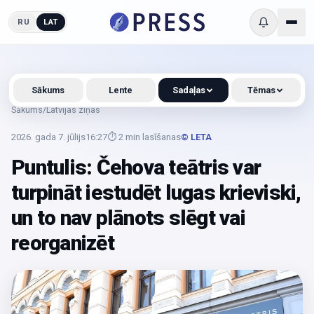
RU
LAT
Sākums
Lente
Sadaļas
Tēmas
Sākums
/
Latvijas ziņas
2026. gada 7. jūlijs
16:27
⏱
2
min lasīšanas
© LETA
Puntulis: Čehova teātris var
turpināt iestudēt lugas krieviski,
un to nav plānots slēgt vai
reorganizēt