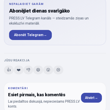
NEPALAIDIET GARĀM
Abonējiet dienas svarīgāko
PRESS.LV Telegram kanāls — steidzamās ziņas un
ekskluzīvi materiāli.
Abonēt Telegram
→
JŪSU REAKCIJA
👍
❤️
👎
😄
😮
😢
KOMENTĀRI
Esiet pirmais, kas komentēs
Atvērt
→
Lai piedalītos diskusijā, nepieciešams PRESS.LV
konts.