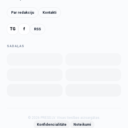
Par redakciju
Kontakti
TG
f
RSS
SADAĻAS
©
2026
PRESS.LV.
Visas tiesības aizsargātas.
Konfidencialitāte
Noteikumi