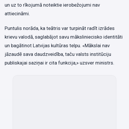
un uz to rīkojumā noteiktie ierobežojumi nav
attiecināmi.
Puntulis norāda, ka teātris var turpināt radīt izrādes
krievu valodā, saglabājot savu māksliniecisko identitāti
un bagātinot Latvijas kultūras telpu. «Mākslai nav
jāzaudē sava daudzveidība, taču valsts institūciju
publiskajai saziņai ir cita funkcija,» uzsver ministrs.