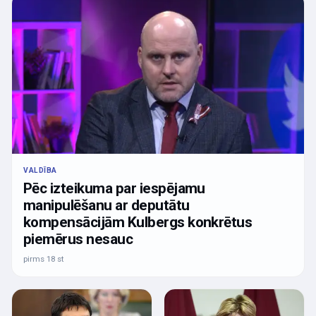
VALDĪBA
Pēc izteikuma par iespējamu
manipulēšanu ar deputātu
kompensācijām Kulbergs konkrētus
piemērus nesauc
pirms 18 st