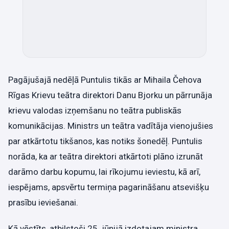
Pagājušajā nedēļā Puntulis tikās ar Mihaila Čehova
Rīgas Krievu teātra direktori Danu Bjorku un pārrunāja
krievu valodas izņemšanu no teātra publiskās
komunikācijas. Ministrs un teātra vadītāja vienojušies
par atkārtotu tikšanos, kas notiks šonedēļ. Puntulis
norāda, ka ar teātra direktori atkārtoti plāno izrunāt
darāmo darbu kopumu, lai rīkojumu ieviestu, kā arī,
iespējams, apsvērtu termiņa pagarināšanu atsevišķu
prasību ieviešanai.
Kā vēstīts, atbilstoši 25. jūnijā izdotajam ministra