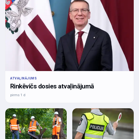
ATVAĻINĀJUMS
Rinkēvičs dosies atvaļinājumā
pirms 1 d