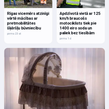
Rīgas vicemērs atzinīgi
Apdzīvotā vietā ar 125
vērtē mācības ar
km/h braucošs
pretmobilitātes
motociklists tiek pie
šķēršļu būvniecību
1400 eiro soda un
paliek bez tiesībām
pirms 23 st
pirms 1 d