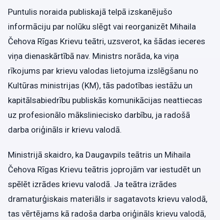
Puntulis noraida publiskajā telpā izskanējušo
informāciju par nolūku slēgt vai reorganizēt Mihaila
Čehova Rīgas Krievu teātri, uzsverot, ka šādas ieceres
viņa dienaskārtībā nav. Ministrs norāda, ka viņa
rīkojums par krievu valodas lietojuma izslēgšanu no
Kultūras ministrijas (KM), tās padotības iestāžu un
kapitālsabiedrību publiskās komunikācijas neattiecas
uz profesionālo māksliniecisko darbību, ja radošā
darba oriģināls ir krievu valodā.
Ministrijā skaidro, ka Daugavpils teātris un Mihaila
Čehova Rīgas Krievu teātris joprojām var iestudēt un
spēlēt izrādes krievu valodā. Ja teātra izrādes
dramaturģiskais materiāls ir sagatavots krievu valodā,
tas vērtējams kā radoša darba oriģināls krievu valodā,