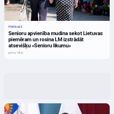
PENSIJAS
Senioru apvienība mudina sekot Lietuvas
piemēram un rosina LM izstrādāt
atsevišķu «Senioru likumu»
pirms 18 st