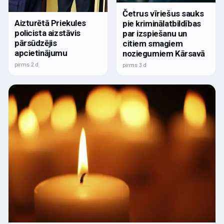
Četrus vīriešus sauks
Aizturētā Priekules
pie kriminālatbildības
policista aizstāvis
par izspiešanu un
pārsūdzējis
citiem smagiem
apcietinājumu
noziegumiem Kārsavā
pirms 2 d
pirms 3 d