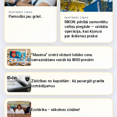
PARTNERU ZIŅAS
Pamodās jau grāvī…
PARTNERU ZIŅAS
RIKON: pilnībā samontētu
celtņu piegāde — unikāla
operācija, kas kļuvusi
par ikdienas praksi
“Maxima” izvērš vēsturē lielāko cenu
samazināšanu vairāk kā 8000 precēm
Zādzības no kapsētām : kā pasargāt granīta
izstrādājumus
Ezotērika – nākotnes zinātne!