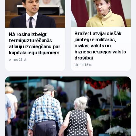
Braže: Latvijai ciešāk
NA rosina izbeigt
jāintegrē militārās,
termiņuzturēšanās
civilās, valsts un
atļauju izsniegšanu par
biznesa iespējas valsts
kapitāla ieguldījumiem
drošībai
pirms 23 st
pirms 18 st