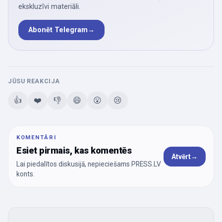
ekskluzīvi materiāli.
Abonēt Telegram
→
JŪSU REAKCIJA
👍
❤️
👎
😄
😮
😢
KOMENTĀRI
Esiet pirmais, kas komentēs
Atvērt
→
Lai piedalītos diskusijā, nepieciešams PRESS.LV
konts.