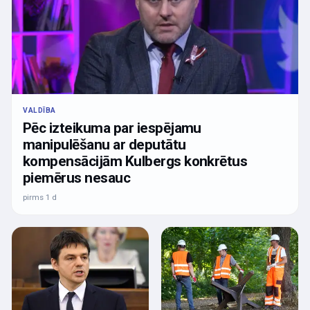
VALDĪBA
Pēc izteikuma par iespējamu
manipulēšanu ar deputātu
kompensācijām Kulbergs konkrētus
piemērus nesauc
pirms 1 d