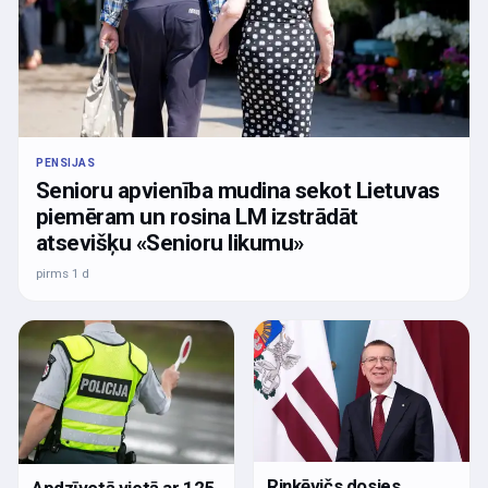
PENSIJAS
Senioru apvienība mudina sekot Lietuvas
piemēram un rosina LM izstrādāt
atsevišķu «Senioru likumu»
pirms 1 d
Rinkēvičs dosies