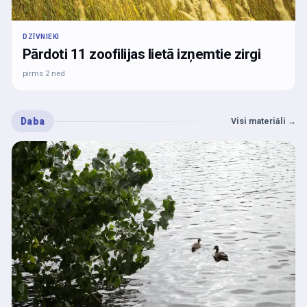
DZĪVNIEKI
Pārdoti 11 zoofilijas lietā izņemtie zirgi
pirms 2 ned
Daba
Visi materiāli
→