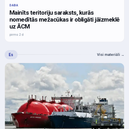
DABA
Mainīts teritoriju saraksts, kurās
nomedītās mežacūkas ir obligāti jāizmeklē
uz ĀCM
pirms 2 d
Es
Visi materiāli
→