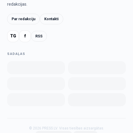
redakcijas.
Par redakciju
Kontakti
TG
f
RSS
SADAĻAS
©
2026
PRESS.LV.
Visas tiesības aizsargātas.