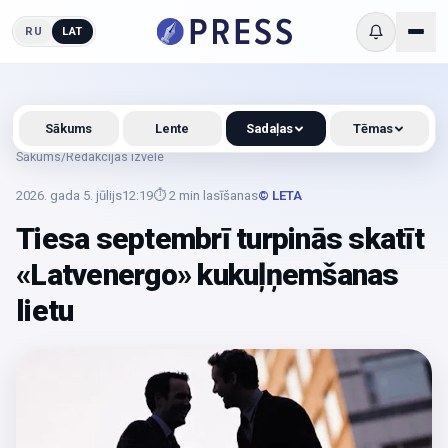
RU
LAT
Sākums
Lente
Sadaļas
Tēmas
Sākums
/
Redakcijas izvēle
2026. gada 5. jūlijs
12:19
⏱
2
min lasīšanas
© LETA
Tiesa septembrī turpinās skatīt
«Latvenergo» kukuļņemšanas
lietu