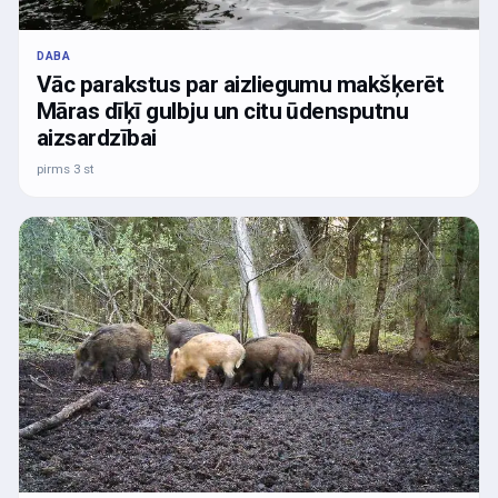
DABA
Vāc parakstus par aizliegumu makšķerēt
Māras dīķī gulbju un citu ūdensputnu
aizsardzībai
pirms 3 st