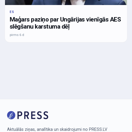
ES
Maģars paziņo par Ungārijas vienīgās AES
slēgšanu karstuma dēļ
pirms 6 d
Aktuālās ziņas, analītika un skaidrojumi no PRESS.LV