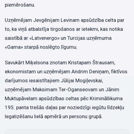
piemērošanu.
Uzņēmējam Jevgēnijam Levinam apsūdzība celta par
to, ka viņš atbalstīja tirgošanos ar ietekmi, kas notika
saistībā ar «Latvenergo» un Turcijas uzņēmuma
«Gama» starpā noslēgto līgumu.
Savukārt Miķelsona znotam Kristapam Štrausam,
ekonomistam un uzņēmējam Andrim Deniņam, fiktīvos
darījumos iesaistītajiem Jūlijai Mogiļevskai,
uzņēmējam Maksimam Ter-Oganseovam un Jānim
Muktupāvelam apsūdzības celtas pēc Krimināllikuma
195. panta trešās daļas par noziedzīgi iegūtu līdzekļu
legalizēšanu lielā apmērā un personu grupā.