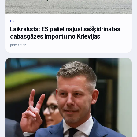
ES
Laikraksts: ES palielinājusi sašķidrinātās
dabasgāzes importu no Krievijas
pirms 2 st