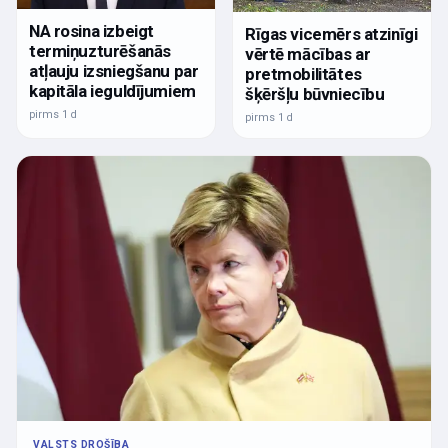
NA rosina izbeigt
Rīgas vicemērs atzinīgi
termiņuzturēšanās
vērtē mācības ar
atļauju izsniegšanu par
pretmobilitātes
kapitāla ieguldījumiem
šķēršļu būvniecību
pirms 1 d
pirms 1 d
VALSTS DROŠĪBA