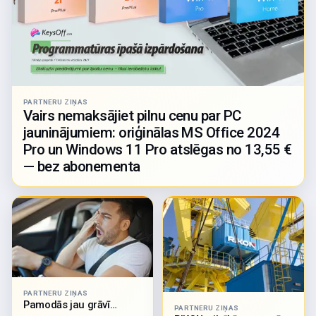
PARTNERU ZIŅAS
Vairs nemaksājiet pilnu cenu par PC
jauninājumiem: oriģinālas MS Office 2024
Pro un Windows 11 Pro atslēgas no 13,55 €
— bez abonementa
PARTNERU ZIŅAS
Pamodās jau grāvī…
PARTNERU ZIŅAS