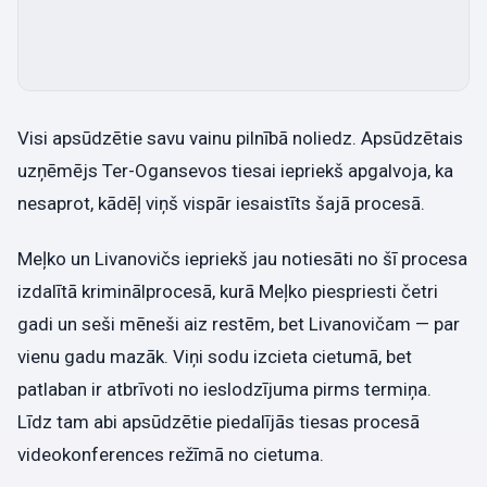
Visi apsūdzētie savu vainu pilnībā noliedz. Apsūdzētais
uzņēmējs Ter-Ogansevos tiesai iepriekš apgalvoja, ka
nesaprot, kādēļ viņš vispār iesaistīts šajā procesā.
Meļko un Livanovičs iepriekš jau notiesāti no šī procesa
izdalītā kriminālprocesā, kurā Meļko piespriesti četri
gadi un seši mēneši aiz restēm, bet Livanovičam — par
vienu gadu mazāk. Viņi sodu izcieta cietumā, bet
patlaban ir atbrīvoti no ieslodzījuma pirms termiņa.
Līdz tam abi apsūdzētie piedalījās tiesas procesā
videokonferences režīmā no cietuma.