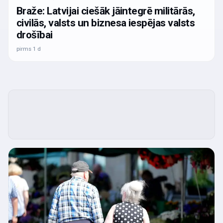
Braže: Latvijai ciešāk jāintegrē militārās,
civilās, valsts un biznesa iespējas valsts
drošībai
pirms 1 d