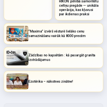
RIKON: pilnībā samontētu
celtņu piegāde — unikāla
operācija, kas kļuvusi
par ikdienas praksi
“Maxima” izvērš vēsturē lielāko cenu
samazināšanu vairāk kā 8000 precēm
Zādzības no kapsētām : kā pasargāt granīta
izstrādājumus
Ezotērika – nākotnes zinātne!