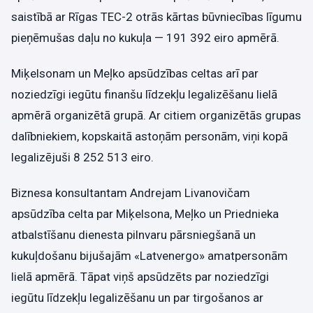
saistībā ar Rīgas TEC-2 otrās kārtas būvniecības līgumu
pieņēmušas daļu no kukuļa — 191 392 eiro apmērā.
Miķelsonam un Meļko apsūdzības celtas arī par
noziedzīgi iegūtu finanšu līdzekļu legalizēšanu lielā
apmērā organizētā grupā. Ar citiem organizētās grupas
dalībniekiem, kopskaitā astoņām personām, viņi kopā
legalizējuši 8 252 513 eiro.
Biznesa konsultantam Andrejam Livanovičam
apsūdzība celta par Miķelsona, Meļko un Priednieka
atbalstīšanu dienesta pilnvaru pārsniegšanā un
kukuļdošanu bijušajām «Latvenergo» amatpersonām
lielā apmērā. Tāpat viņš apsūdzēts par noziedzīgi
iegūtu līdzekļu legalizēšanu un par tirgošanos ar