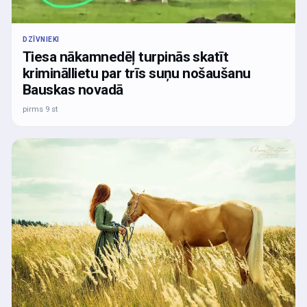
DZĪVNIEKI
Tiesa nākamnedēļ turpinās skatīt
krimināllietu par trīs suņu nošaušanu
Bauskas novadā
pirms 9 st