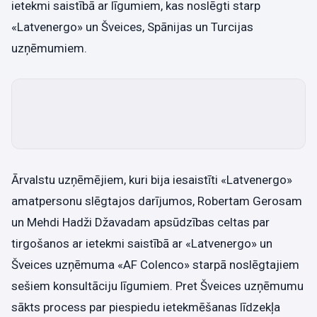
ietekmi saistībā ar līgumiem, kas noslēgti starp
«Latvenergo» un Šveices, Spānijas un Turcijas
uzņēmumiem.
Ārvalstu uzņēmējiem, kuri bija iesaistīti «Latvenergo»
amatpersonu slēgtajos darījumos, Robertam Gerosam
un Mehdi Hadži Džavadam apsūdzības celtas par
tirgošanos ar ietekmi saistībā ar «Latvenergo» un
Šveices uzņēmuma «AF Colenco» starpā noslēgtajiem
sešiem konsultāciju līgumiem. Pret Šveices uzņēmumu
sākts process par piespiedu ietekmēšanas līdzekļa