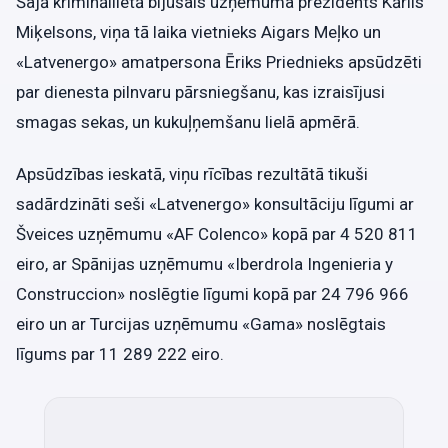
Šajā krimināllietā bijušais uzņēmuma prezidents Kārlis
Miķelsons, viņa tā laika vietnieks Aigars Meļko un
«Latvenergo» amatpersona Ēriks Priednieks apsūdzēti
par dienesta pilnvaru pārsniegšanu, kas izraisījusi
smagas sekas, un kukuļņemšanu lielā apmērā.
Apsūdzības ieskatā, viņu rīcības rezultātā tikuši
sadārdzināti seši «Latvenergo» konsultāciju līgumi ar
Šveices uzņēmumu «AF Colenco» kopā par 4 520 811
eiro, ar Spānijas uzņēmumu «Iberdrola Ingenieria y
Construccion» noslēgtie līgumi kopā par 24 796 966
eiro un ar Turcijas uzņēmumu «Gama» noslēgtais
līgums par 11 289 222 eiro.