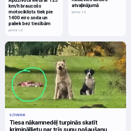
Apdzīvotā vietā ar 125
atvaļinājumā
km/h braucošs
motociklists tiek pie
pirms 1 d
1400 eiro soda un
paliek bez tiesībām
pirms 1 d
DZĪVNIEKI
Tiesa nākamnedēļ turpinās skatīt
krimināllietu par trīs suņu nošaušanu