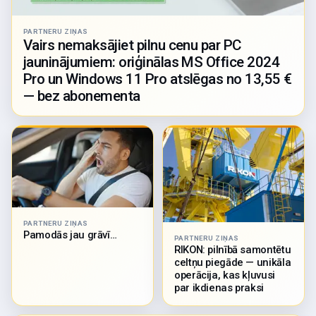
PARTNERU ZIŅAS
Vairs nemaksājiet pilnu cenu par PC
jauninājumiem: oriģinālas MS Office 2024
Pro un Windows 11 Pro atslēgas no 13,55 €
— bez abonementa
PARTNERU ZIŅAS
Pamodās jau grāvī…
PARTNERU ZIŅAS
RIKON: pilnībā samontētu
celtņu piegāde — unikāla
operācija, kas kļuvusi
par ikdienas praksi