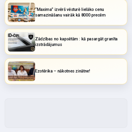
“Maxima” izvērš vēsturē lielāko cenu
samazināšanu vairāk kā 8000 precēm
Zādzības no kapsētām : kā pasargāt granīta
izstrādājumus
Ezotērika – nākotnes zinātne!