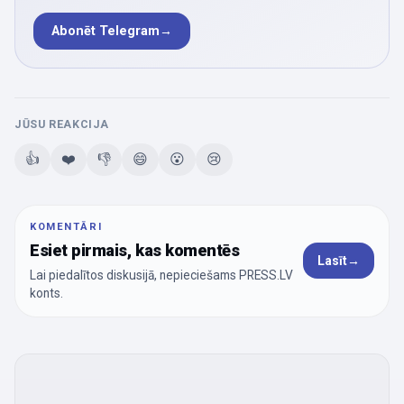
Abonēt Telegram
→
JŪSU REAKCIJA
👍
❤️
👎
😄
😮
😢
KOMENTĀRI
Esiet pirmais, kas komentēs
Lasīt
→
Lai piedalītos diskusijā, nepieciešams PRESS.LV
konts.