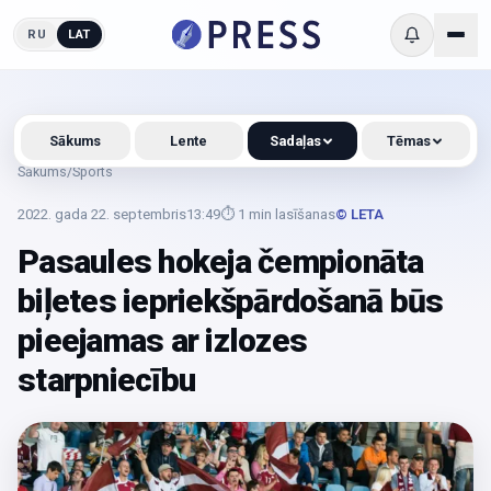
RU
LAT
Sākums
Lente
Sadaļas
Tēmas
Sākums
/
Sports
2022. gada 22. septembris
13:49
⏱
1
min lasīšanas
© LETA
Pasaules hokeja čempionāta
biļetes iepriekšpārdošanā būs
pieejamas ar izlozes
starpniecību