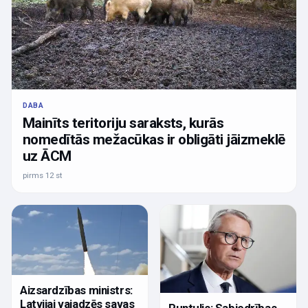
DABA
Mainīts teritoriju saraksts, kurās
nomedītās mežacūkas ir obligāti jāizmeklē
uz ĀCM
pirms 12 st
Aizsardzības ministrs:
Latvijai vajadzēs savas
Puntulis: Sabiedrības