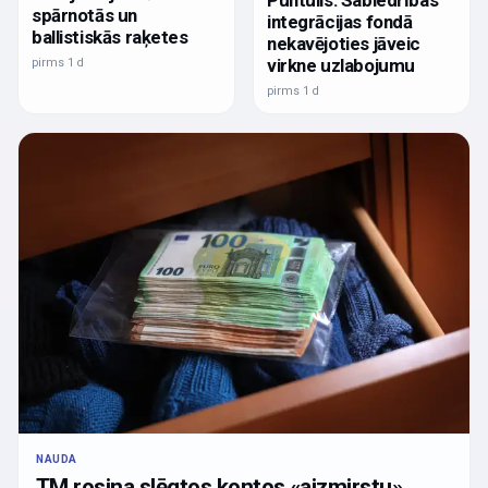
spārnotās un
integrācijas fondā
ballistiskās raķetes
nekavējoties jāveic
virkne uzlabojumu
pirms 1 d
pirms 1 d
NAUDA
TM rosina slēgtos kontos «aizmirstu»