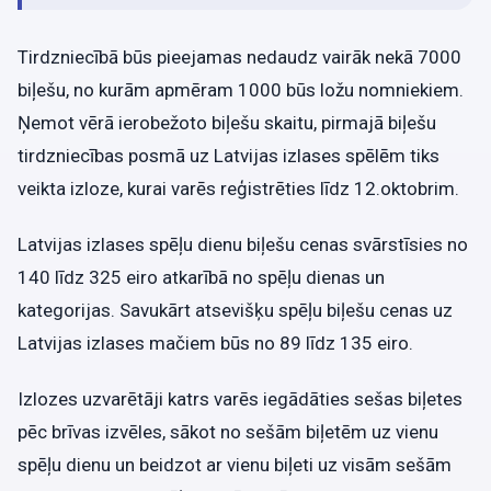
Tirdzniecībā būs pieejamas nedaudz vairāk nekā 7000
biļešu, no kurām apmēram 1000 būs ložu nomniekiem.
Ņemot vērā ierobežoto biļešu skaitu, pirmajā biļešu
tirdzniecības posmā uz Latvijas izlases spēlēm tiks
veikta izloze, kurai varēs reģistrēties līdz 12.oktobrim.
Latvijas izlases spēļu dienu biļešu cenas svārstīsies no
140 līdz 325 eiro atkarībā no spēļu dienas un
kategorijas. Savukārt atsevišķu spēļu biļešu cenas uz
Latvijas izlases mačiem būs no 89 līdz 135 eiro.
Izlozes uzvarētāji katrs varēs iegādāties sešas biļetes
pēc brīvas izvēles, sākot no sešām biļetēm uz vienu
spēļu dienu un beidzot ar vienu biļeti uz visām sešām