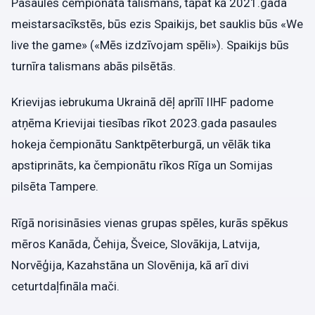
Pasaules čempionāta talismans, tāpat kā 2021.gada
meistarsacīkstēs, būs ezis Spaikijs, bet sauklis būs «We
live the game» («Mēs izdzīvojam spēli»). Spaikijs būs
turnīra talismans abās pilsētās.
Krievijas iebrukuma Ukrainā dēļ aprīlī IIHF padome
atņēma Krievijai tiesības rīkot 2023.gada pasaules
hokeja čempionātu Sanktpēterburgā, un vēlāk tika
apstiprināts, ka čempionātu rīkos Rīga un Somijas
pilsēta Tampere.
Rīgā norisināsies vienas grupas spēles, kurās spēkus
mēros Kanāda, Čehija, Šveice, Slovākija, Latvija,
Norvēģija, Kazahstāna un Slovēnija, kā arī divi
ceturtdaļfināla mači.