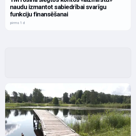
naudu izmantot sabiedrībai svarīgu
funkciju finansēšanai
pirms 1 d