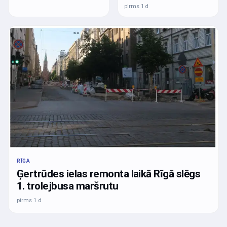
pirms 1 d
RĪGA
Ģertrūdes ielas remonta laikā Rīgā slēgs
1. trolejbusa maršrutu
pirms 1 d