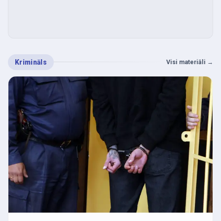
Krimināls
Visi materiāli
→