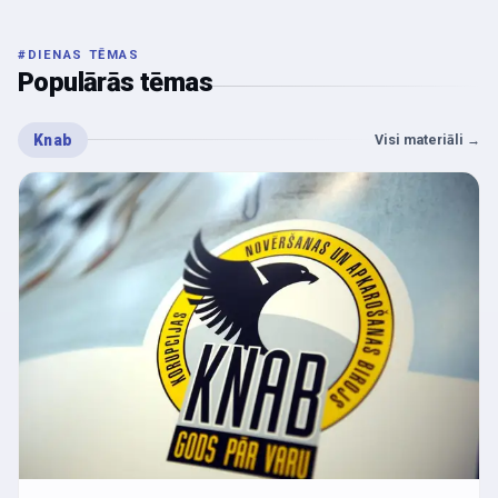
#
DIENAS TĒMAS
Populārās tēmas
Knab
Visi materiāli
→