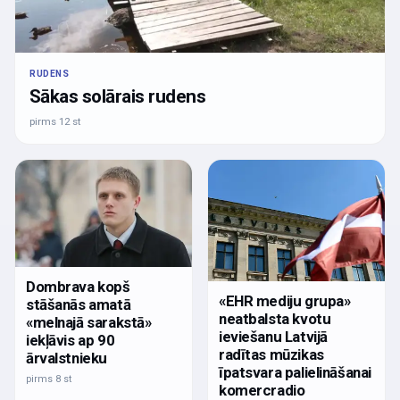
RUDENS
Sākas solārais rudens
pirms 12 st
Dombrava kopš
«EHR mediju grupa»
stāšanās amatā
neatbalsta kvotu
«melnajā sarakstā»
ieviešanu Latvijā
iekļāvis ap 90
radītas mūzikas
ārvalstnieku
īpatsvara palielināšanai
pirms 8 st
komercradio