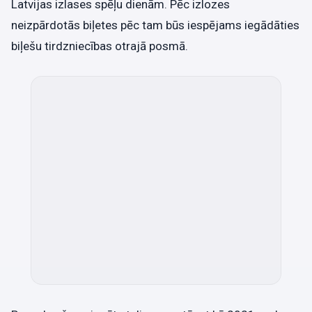
Latvijas izlases spēļu dienām. Pēc izlozes
neizpārdotās biļetes pēc tam būs iespējams iegādāties
biļešu tirdzniecības otrajā posmā.