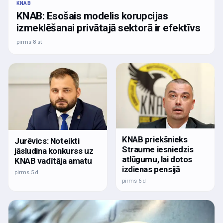
KNAB
KNAB: Esošais modelis korupcijas
izmeklēšanai privātajā sektorā ir efektīvs
pirms 8 st
KNAB priekšnieks
Jurēvics: Noteikti
Straume iesniedzis
jāsludina konkurss uz
atlūgumu, lai dotos
KNAB vadītāja amatu
izdienas pensijā
pirms 5 d
pirms 6 d