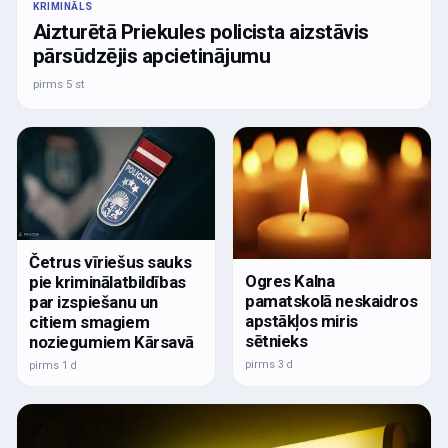
KRIMINĀLS
Aizturētā Priekules policista aizstāvis
pārsūdzējis apcietinājumu
pirms 5 st
Četrus vīriešus sauks
Ogres Kalna
pie kriminālatbildības
pamatskolā neskaidros
par izspiešanu un
apstākļos miris
citiem smagiem
sētnieks
noziegumiem Kārsavā
pirms 3 d
pirms 1 d