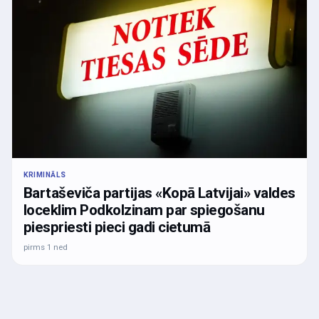
KRIMINĀLS
Bartaševiča partijas «Kopā Latvijai» valdes
loceklim Podkolzinam par spiegošanu
piespriesti pieci gadi cietumā
pirms 1 ned