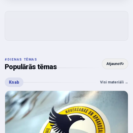
#
DIENAS TĒMAS
Atjaunot
↻
Populārās tēmas
Knab
Visi materiāli
→