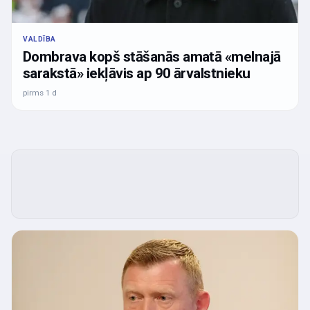
VALDĪBA
Dombrava kopš stāšanās amatā «melnajā
sarakstā» iekļāvis ap 90 ārvalstnieku
pirms 1 d