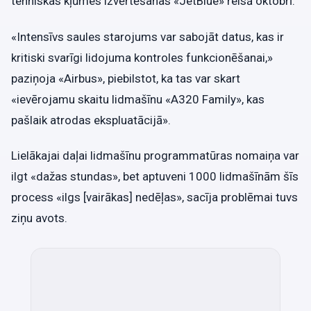
tehniskas kļūmes izvērtēšanas «JetBlue» reisā oktobrī.
«Intensīvs saules starojums var sabojāt datus, kas ir
kritiski svarīgi lidojuma kontroles funkcionēšanai,»
paziņoja «Airbus», piebilstot, ka tas var skart
«ievērojamu skaitu lidmašīnu «A320 Family», kas
pašlaik atrodas ekspluatācijā».
Lielākajai daļai lidmašīnu programmatūras nomaiņa var
ilgt «dažas stundas», bet aptuveni 1000 lidmašīnām šīs
process «ilgs [vairākas] nedēļas», sacīja problēmai tuvs
ziņu avots.