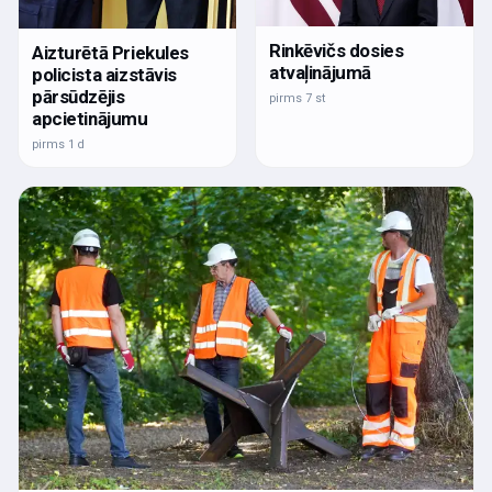
Rinkēvičs dosies
Aizturētā Priekules
atvaļinājumā
policista aizstāvis
pārsūdzējis
pirms 7 st
apcietinājumu
pirms 1 d