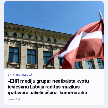
LATVIEŠU VALODĀ
«EHR mediju grupa» neatbalsta kvotu
ieviešanu Latvijā radītas mūzikas
īpatsvara palielināšanai komercradio
pirms 2 d