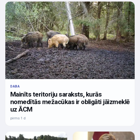
DABA
Mainīts teritoriju saraksts, kurās
nomedītās mežacūkas ir obligāti jāizmeklē
uz ĀCM
pirms 1 d