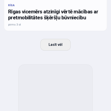
RĪGA
Rīgas vicemērs atzinīgi vērtē mācības ar
pretmobilitātes šķēršļu būvniecību
pirms 3 st
Lasīt vēl