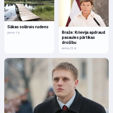
Sākas solārais rudens
Braže: Krievija apdraud
pirms 1 d
pasaules pārtikas
drošību
pirms 23 st