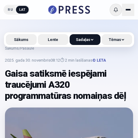
RU
LAT
Sākums
Lente
Sadaļas
Tēmas
Sākums
/
Pasaule
2025. gada 30. novembris
08:12
⏱
2
min lasīšanas
© LETA
Gaisa satiksmē iespējami
traucējumi A320
programmatūras nomaiņas dēļ