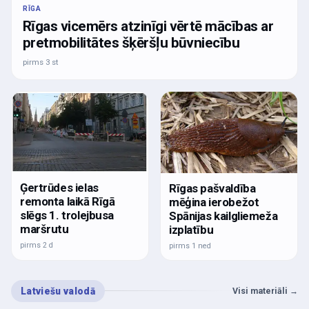
RĪGA
Rīgas vicemērs atzinīgi vērtē mācības ar
pretmobilitātes šķēršļu būvniecību
pirms 3 st
Ģertrūdes ielas
Rīgas pašvaldība
remonta laikā Rīgā
mēģina ierobežot
slēgs 1. trolejbusa
Spānijas kailgliemeža
maršrutu
izplatību
pirms 2 d
pirms 1 ned
Latviešu valodā
Visi materiāli
→