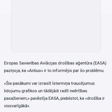
Eiropas Savienības Aviācijas drošības aģentūra (EASA)
paziņoja, ka «Airbus» ir to informējis par šo problēmu.
«Šie pasākumi var izraisīt īstermiņa traucējumus
lidojumu grafikos un tādējādi radīt neērtības
pasažieriem,» pavēstīja EASA, piebilstot, ka «drošība ir
vissvarīgākā».