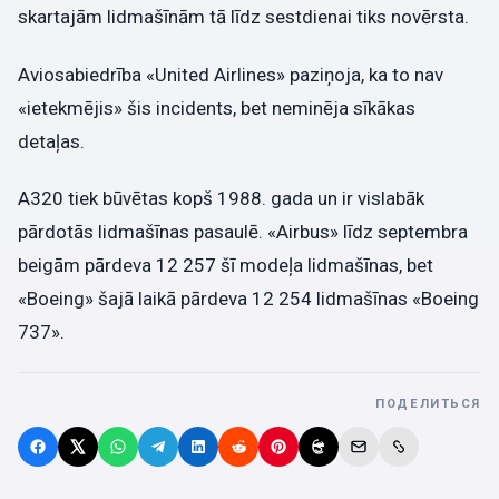
skartajām lidmašīnām tā līdz sestdienai tiks novērsta.
Aviosabiedrība «United Airlines» paziņoja, ka to nav
«ietekmējis» šis incidents, bet neminēja sīkākas
detaļas.
A320 tiek būvētas kopš 1988. gada un ir vislabāk
pārdotās lidmašīnas pasaulē. «Airbus» līdz septembra
beigām pārdeva 12 257 šī modeļa lidmašīnas, bet
«Boeing» šajā laikā pārdeva 12 254 lidmašīnas «Boeing
737».
ПОДЕЛИТЬСЯ