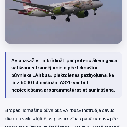
Aviopasažieri ir brīdināti par potenciāliem gaisa
satiksmes traucējumiem pēc lidmašīnu
būvnieka «Airbus» piektdienas paziņojuma, ka
līdz 6000 lidmašīnām A320 var būt
nepieciešama programmatūras atjaunināšana.
Eiropas lidmašīnu būvnieks «Airbus» instruēja savus
klientus veikt «tūlītējus piesardzības pasākumus» pēc