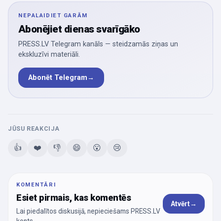
NEPALAIDIET GARĀM
Abonējiet dienas svarīgāko
PRESS.LV Telegram kanāls — steidzamās ziņas un
ekskluzīvi materiāli.
Abonēt Telegram
→
JŪSU REAKCIJA
👍
❤️
👎
😄
😮
😢
KOMENTĀRI
Esiet pirmais, kas komentēs
Atvērt
→
Lai piedalītos diskusijā, nepieciešams PRESS.LV