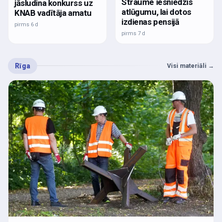
Straume iesniedzis
jāsludina konkurss uz
atlūgumu, lai dotos
KNAB vadītāja amatu
izdienas pensijā
pirms 6 d
pirms 7 d
Rīga
Visi materiāli
→