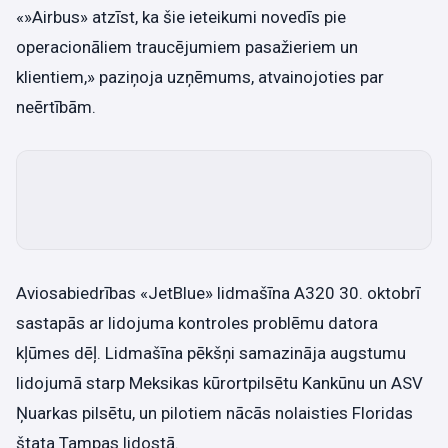
«»Airbus» atzīst, ka šie ieteikumi novedīs pie
operacionāliem traucējumiem pasažieriem un
klientiem,» paziņoja uzņēmums, atvainojoties par
neērtībām.
Aviosabiedrības «JetBlue» lidmašīna A320 30. oktobrī
sastapās ar lidojuma kontroles problēmu datora
kļūmes dēļ. Lidmašīna pēkšņi samazināja augstumu
lidojumā starp Meksikas kūrortpilsētu Kankūnu un ASV
Ņuarkas pilsētu, un pilotiem nācās nolaisties Floridas
štata Tampas lidostā.