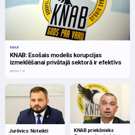
KNAB
KNAB: Esošais modelis korupcijas
izmeklēšanai privātajā sektorā ir efektīvs
pirms 1 d
KNAB priekšnieks
Jurēvics: Noteikti