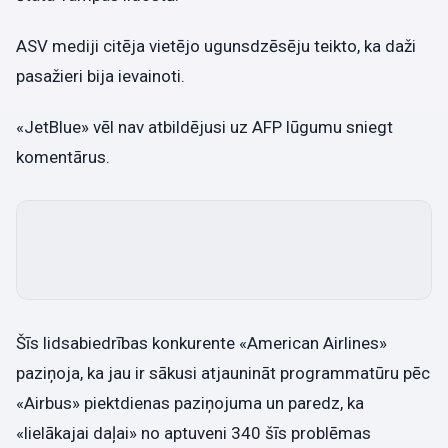
ASV mediji citēja vietējo ugunsdzēsēju teikto, ka daži
pasažieri bija ievainoti.
«JetBlue» vēl nav atbildējusi uz AFP lūgumu sniegt
komentārus.
Šīs lidsabiedrības konkurente «American Airlines»
paziņoja, ka jau ir sākusi atjaunināt programmatūru pēc
«Airbus» piektdienas paziņojuma un paredz, ka
«lielākajai daļai» no aptuveni 340 šīs problēmas