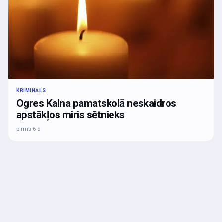
KRIMINĀLS
Ogres Kalna pamatskolā neskaidros
apstākļos miris sētnieks
pirms 6 d