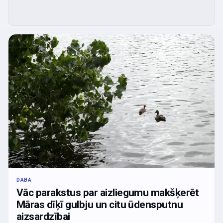
DABA
Vāc parakstus par aizliegumu makšķerēt
Māras dīķī gulbju un citu ūdensputnu
aizsardzībai