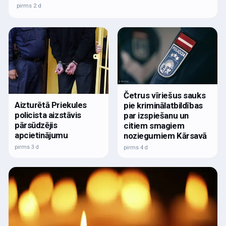
pirms 2 d
Četrus vīriešus sauks
Aizturētā Priekules
pie kriminālatbildības
policista aizstāvis
par izspiešanu un
pārsūdzējis
citiem smagiem
apcietinājumu
noziegumiem Kārsavā
pirms 3 d
pirms 4 d