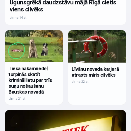
Ugunsgrēkā daudzstāvu mājā Rīgā cietis
viens cilvēks
pirms 14 st
Tiesa nākamnedēļ
Līvānu novada karjerā
turpinās skatīt
atrasts miris cilvēks
krimināllietu par trīs
pirms 22 st
suņu nošaušanu
Bauskas novadā
pirms 21 st