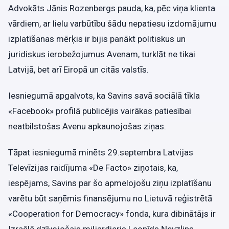
Advokāts Jānis Rozenbergs pauda, ka, pēc viņa klienta
vārdiem, ar lielu varbūtību šādu nepatiesu izdomājumu
izplatīšanas mērķis ir bijis panākt politiskus un
juridiskus ierobežojumus Avenam, turklāt ne tikai
Latvijā, bet arī Eiropā un citās valstīs.
Iesniegumā apgalvots, ka Savins savā sociālā tīkla
«Facebook» profilā publicējis vairākas patiesībai
neatbilstošas Avenu apkaunojošas ziņas.
Tāpat iesniegumā minēts 29.septembra Latvijas
Televīzijas raidījuma «De Facto» ziņotais, ka,
iespējams, Savins par šo apmelojošu ziņu izplatīšanu
varētu būt saņēmis finansējumu no Lietuvā reģistrētā
«Cooperation for Democracy» fonda, kura dibinātājs ir