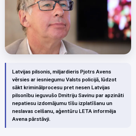
Latvijas pilsonis, miljardieris Pjotrs Avens
vērsies ar iesniegumu Valsts policijā, lūdzot
sākt kriminālprocesu pret nesen Latvijas
pilsonību ieguvušo Dmitriju Savinu par apzināti
nepatiesu izdomājumu tīšu izplatīšanu un
neslavas celšanu, aģentūru LETA informēja
Avena pārstāvji.