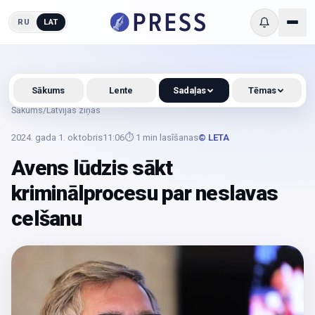
RU
LAT
Sākums
Lente
Sadaļas
Tēmas
Sākums
/
Latvijas ziņas
2024. gada 1. oktobris
11:06
⏱
1
min lasīšanas
© LETA
Avens lūdzis sākt
kriminālprocesu par neslavas
celšanu