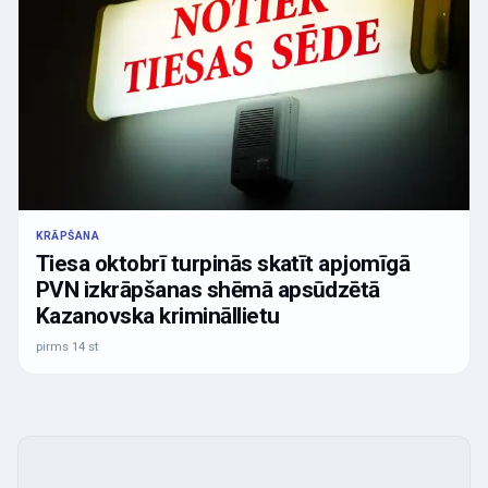
KRĀPŠANA
Tiesa oktobrī turpinās skatīt apjomīgā
PVN izkrāpšanas shēmā apsūdzētā
Kazanovska krimināllietu
pirms 14 st