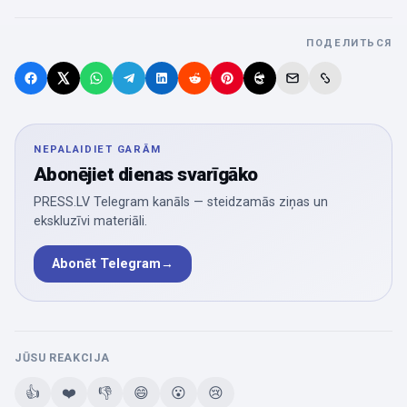
ПОДЕЛИТЬСЯ
NEPALAIDIET GARĀM
Abonējiet dienas svarīgāko
PRESS.LV Telegram kanāls — steidzamās ziņas un
ekskluzīvi materiāli.
Abonēt Telegram
→
JŪSU REAKCIJA
👍
❤️
👎
😄
😮
😢