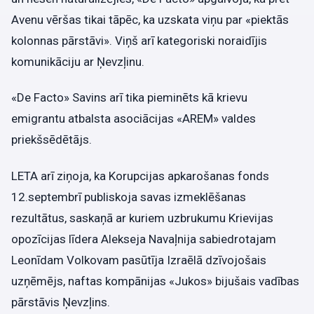
Avenu vēršas tikai tāpēc, ka uzskata viņu par «piektās
kolonnas pārstāvi». Viņš arī kategoriski noraidījis
komunikāciju ar Ņevzļinu.
«De Facto» Savins arī tika pieminēts kā krievu
emigrantu atbalsta asociācijas «AREM» valdes
priekšsēdētājs.
LETA arī ziņoja, ka Korupcijas apkarošanas fonds
12.septembrī publiskoja savas izmeklēšanas
rezultātus, saskaņā ar kuriem uzbrukumu Krievijas
opozīcijas līdera Alekseja Navaļnija sabiedrotajam
Leonīdam Volkovam pasūtīja Izraēlā dzīvojošais
uzņēmējs, naftas kompānijas «Jukos» bijušais vadības
pārstāvis Ņevzļins.