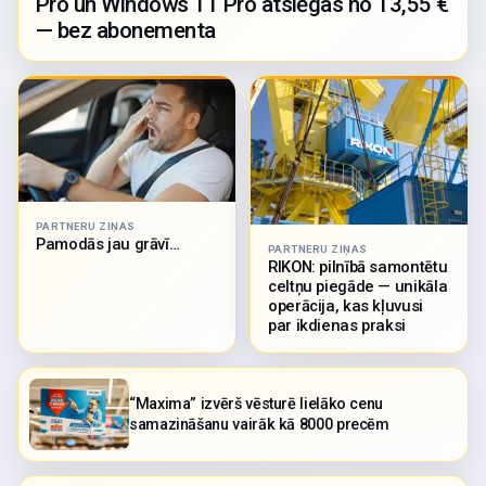
Pro un Windows 11 Pro atslēgas no 13,55 €
— bez abonementa
PARTNERU ZIŅAS
Pamodās jau grāvī…
PARTNERU ZIŅAS
RIKON: pilnībā samontētu
celtņu piegāde — unikāla
operācija, kas kļuvusi
par ikdienas praksi
“Maxima” izvērš vēsturē lielāko cenu
samazināšanu vairāk kā 8000 precēm