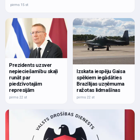
pirms 15 st
Prezidents uzsver
nepieciešamību skaļi
Izskata iespēju Gaisa
runāt par
spēkiem iegādāties
piedzīvotajām
Brazīlijas uzņēmuma
represijām
ražotas lidmašīnas
pirms 22 st
pirms 22 st