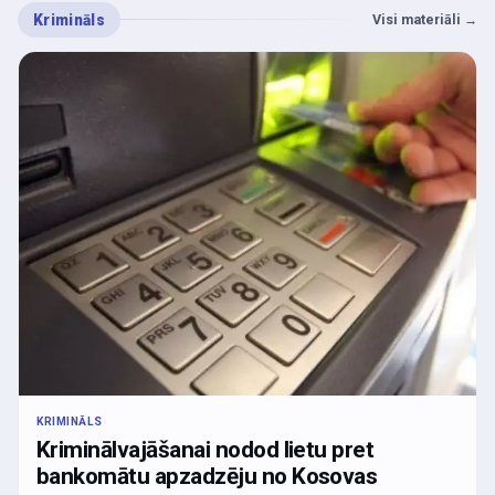
Krimināls
Visi materiāli
→
KRIMINĀLS
Kriminālvajāšanai nodod lietu pret
bankomātu apzadzēju no Kosovas