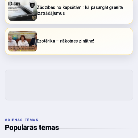
Zādzības no kapsētām : kā pasargāt granīta
izstrādājumus
Ezotērika – nākotnes zinātne!
#
DIENAS TĒMAS
Populārās tēmas