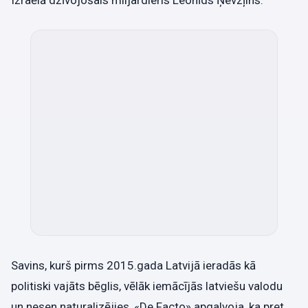
Izraēlā dzīvojošais miljardieris Leonīds Ņevzļins.
Savins, kurš pirms 2015.gada Latvijā ieradās kā
politiski vajāts bēglis, vēlāk iemācījās latviešu valodu
un nesen naturalizējies, «De Facto» apgalvoja, ka pret