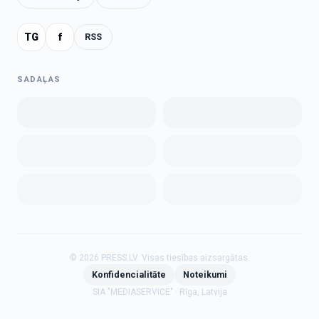
TG
f
RSS
SADAĻAS
©
2026
PRESS.LV.
Visas tiesības aizsargātas.
Konfidencialitāte
Noteikumi
SIA "MEDIASERVICE" · Rīga, Latvija