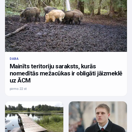
DABA
Mainīts teritoriju saraksts, kurās
nomedītās mežacūkas ir obligāti jāizmeklē
uz ĀCM
pirms 22 st