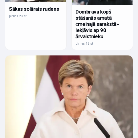
Sākas solārais rudens
Dombrava kopš
pirms 23 st
stāšanās amatā
«melnajā sarakstā»
iekļāvis ap 90
ārvalstnieku
pirms 18 st