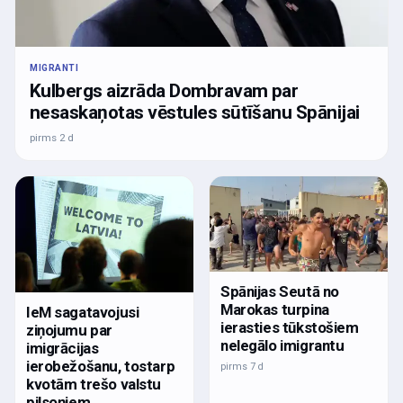
MIGRANTI
Kulbergs aizrāda Dombravam par
nesaskaņotas vēstules sūtīšanu Spānijai
pirms 2 d
Spānijas Seutā no
Marokas turpina
IeM sagatavojusi
ierasties tūkstošiem
ziņojumu par
nelegālo imigrantu
imigrācijas
ierobežošanu, tostarp
pirms 7 d
kvotām trešo valstu
pilsoņiem