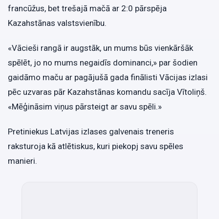
francūžus, bet trešajā mačā ar 2:0 pārspēja
Kazahstānas valstsvienību.
«Vācieši rangā ir augstāk, un mums būs vienkāršāk
spēlēt, jo no mums negaidīs dominanci,» par šodien
gaidāmo maču ar pagājušā gada finālisti Vācijas izlasi
pēc uzvaras pār Kazahstānas komandu sacīja Vītoliņš.
«Mēģināsim viņus pārsteigt ar savu spēli.»
Pretiniekus Latvijas izlases galvenais treneris
raksturoja kā atlētiskus, kuri piekopj savu spēles
manieri.