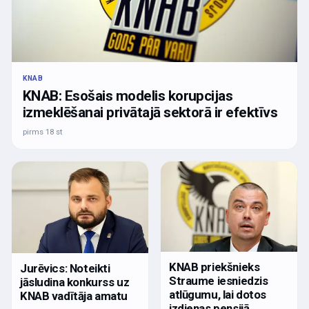
KNAB
KNAB: Esošais modelis korupcijas
izmeklēšanai privātajā sektorā ir efektīvs
pirms 18 st
KNAB priekšnieks
Jurēvics: Noteikti
Straume iesniedzis
jāsludina konkurss uz
atlūgumu, lai dotos
KNAB vadītāja amatu
izdienas pensijā