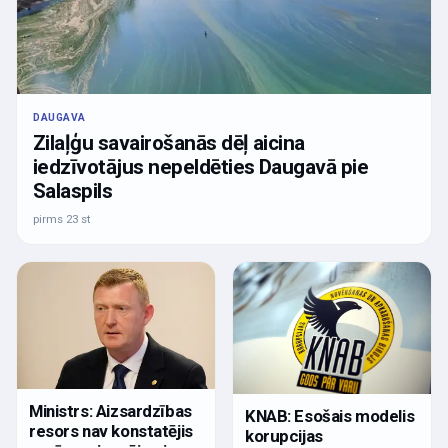
DAUGAVA
Zilaļģu savairošanās dēļ aicina
iedzīvotājus nepeldēties Daugavā pie
Salaspils
pirms 23 st
Ministrs: Aizsardzības
KNAB: Esošais modelis
resors nav konstatējis
korupcijas