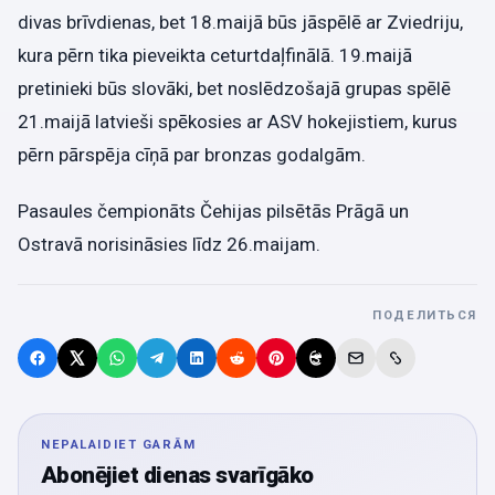
divas brīvdienas, bet 18.maijā būs jāspēlē ar Zviedriju,
kura pērn tika pieveikta ceturtdaļfinālā. 19.maijā
pretinieki būs slovāki, bet noslēdzošajā grupas spēlē
21.maijā latvieši spēkosies ar ASV hokejistiem, kurus
pērn pārspēja cīņā par bronzas godalgām.
Pasaules čempionāts Čehijas pilsētās Prāgā un
Ostravā norisināsies līdz 26.maijam.
ПОДЕЛИТЬСЯ
NEPALAIDIET GARĀM
Abonējiet dienas svarīgāko