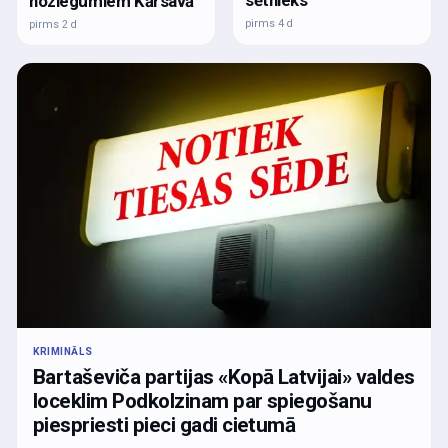
noziegumiem Kārsavā
pirms 4 d
pirms 2 d
KRIMINĀLS
Bartaševiča partijas «Kopā Latvijai» valdes
loceklim Podkolzinam par spiegošanu
piespriesti pieci gadi cietumā