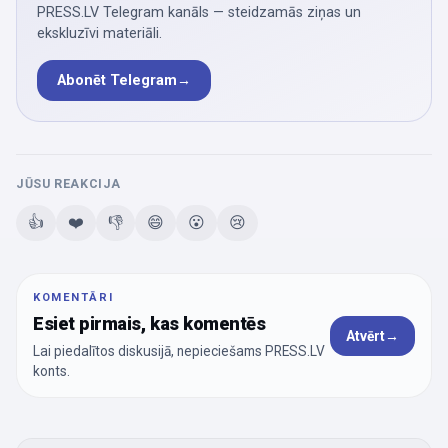
PRESS.LV Telegram kanāls — steidzamās ziņas un
ekskluzīvi materiāli.
Abonēt Telegram
→
JŪSU REAKCIJA
👍
❤️
👎
😄
😮
😢
KOMENTĀRI
Esiet pirmais, kas komentēs
Atvērt
→
Lai piedalītos diskusijā, nepieciešams PRESS.LV
konts.