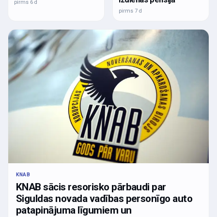
pirms 6 d
pirms 7 d
KNAB
KNAB sācis resorisko pārbaudi par
Siguldas novada vadības personīgo auto
patapinājuma līgumiem un