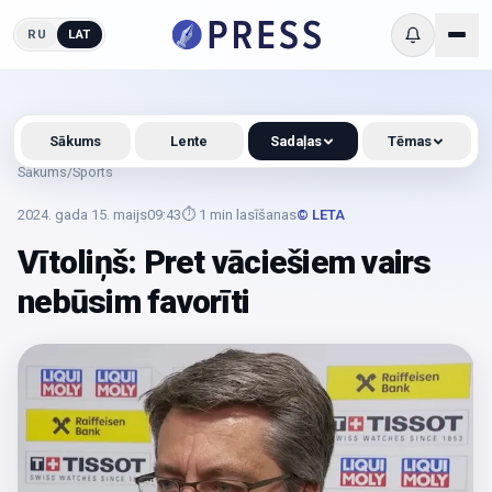
RU
LAT
Sākums
Lente
Sadaļas
Tēmas
Sākums
/
Sports
2024. gada 15. maijs
09:43
⏱
1
min lasīšanas
© LETA
Vītoliņš: Pret vāciešiem vairs
nebūsim favorīti