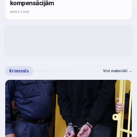
kompensācijām
pirms 2 ned
Krimināls
Visi materiāli
→