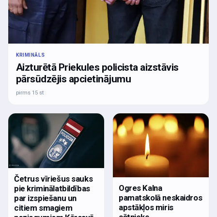
KRIMINĀLS
Aizturētā Priekules policista aizstāvis
pārsūdzējis apcietinājumu
pirms 15 st
Četrus vīriešus sauks
Ogres Kalna
pie kriminālatbildības
pamatskolā neskaidros
par izspiešanu un
apstākļos miris
citiem smagiem
sētnieks