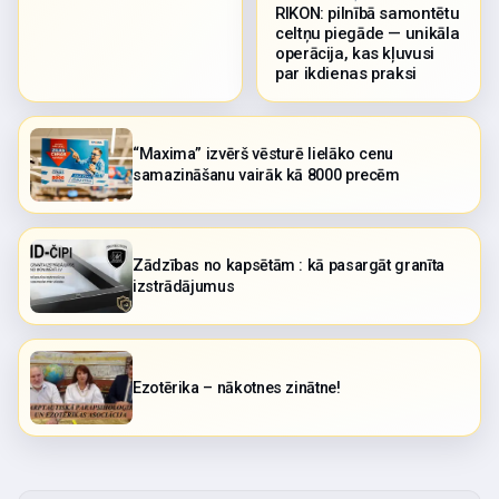
RIKON: pilnībā samontētu
celtņu piegāde — unikāla
operācija, kas kļuvusi
par ikdienas praksi
“Maxima” izvērš vēsturē lielāko cenu
samazināšanu vairāk kā 8000 precēm
Zādzības no kapsētām : kā pasargāt granīta
izstrādājumus
Ezotērika – nākotnes zinātne!