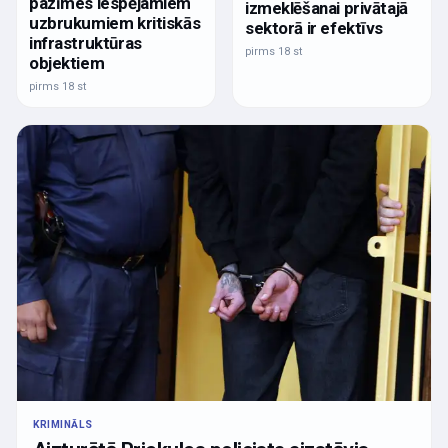
pazīmes iespējamiem
izmeklēšanai privātajā
uzbrukumiem kritiskās
sektorā ir efektīvs
infrastruktūras
pirms 18 st
objektiem
pirms 18 st
KRIMINĀLS