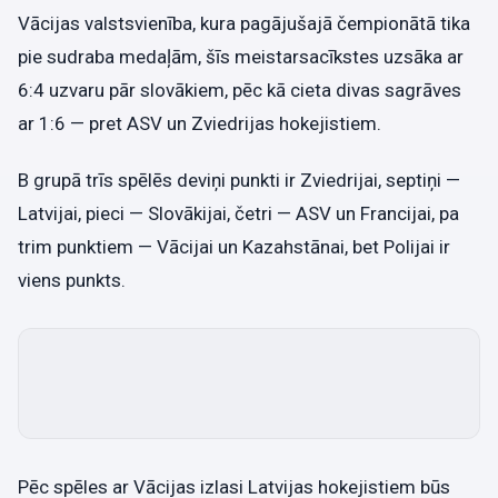
Vācijas valstsvienība, kura pagājušajā čempionātā tika
pie sudraba medaļām, šīs meistarsacīkstes uzsāka ar
6:4 uzvaru pār slovākiem, pēc kā cieta divas sagrāves
ar 1:6 — pret ASV un Zviedrijas hokejistiem.
B grupā trīs spēlēs deviņi punkti ir Zviedrijai, septiņi —
Latvijai, pieci — Slovākijai, četri — ASV un Francijai, pa
trim punktiem — Vācijai un Kazahstānai, bet Polijai ir
viens punkts.
Pēc spēles ar Vācijas izlasi Latvijas hokejistiem būs