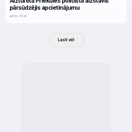
Aizturētā Priekules policista aizstāvis
pārsūdzējis apcietinājumu
pirms 15 st
Lasīt vēl