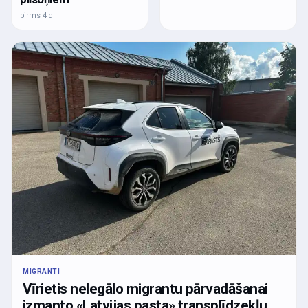
pirms 4 d
MIGRANTI
Vīrietis nelegālo migrantu pārvadāšanai
izmanto «Latvijas pasta» transplīdzekļu