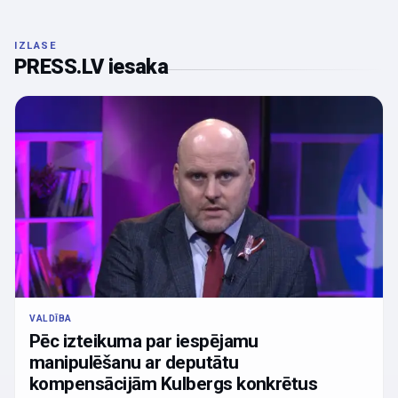
IZLASE
PRESS.LV iesaka
VALDĪBA
Pēc izteikuma par iespējamu
manipulēšanu ar deputātu
kompensācijām Kulbergs konkrētus