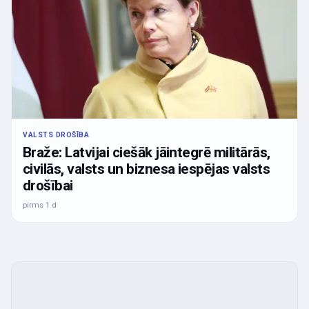
VALSTS DROŠĪBA
Braže: Latvijai ciešāk jāintegrē militārās,
civilās, valsts un biznesa iespējas valsts
drošībai
pirms 1 d