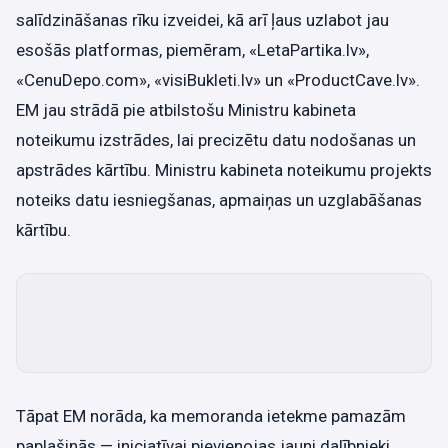
salīdzināšanas rīku izveidei, kā arī ļaus uzlabot jau
esošās platformas, piemēram, «LetaPartika.lv»,
«CenuDepo.com», «visiBukleti.lv» un «ProductCave.lv».
EM jau strādā pie atbilstošu Ministru kabineta
noteikumu izstrādes, lai precizētu datu nodošanas un
apstrādes kārtību. Ministru kabineta noteikumu projekts
noteiks datu iesniegšanas, apmaiņas un uzglabāšanas
kārtību.
Tāpat EM norāda, ka memoranda ietekme pamazām
paplašinās — iniciatīvai pievienojas jauni dalībnieki,