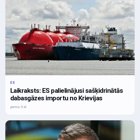
ES
Laikraksts: ES palielinājusi sašķidrinātās
dabasgāzes importu no Krievijas
pirms 3 st