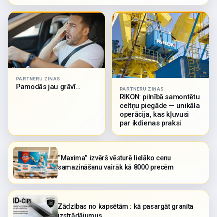
PARTNERU ZIŅAS
Pamodās jau grāvī…
PARTNERU ZIŅAS
RIKON: pilnībā samontētu
celtņu piegāde — unikāla
operācija, kas kļuvusi
par ikdienas praksi
“Maxima” izvērš vēsturē lielāko cenu
samazināšanu vairāk kā 8000 precēm
Zādzības no kapsētām : kā pasargāt granīta
izstrādājumus