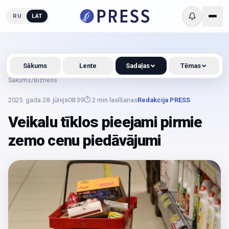
RU
LAT
Sākums
Lente
Sadaļas
Tēmas
Sākums
/
Bizness
2025. gada 28. jūnijs
08:39
⏱
2
min lasīšanas
Redakcija PRESS
Veikalu tīklos pieejami pirmie
zemo cenu piedāvājumi