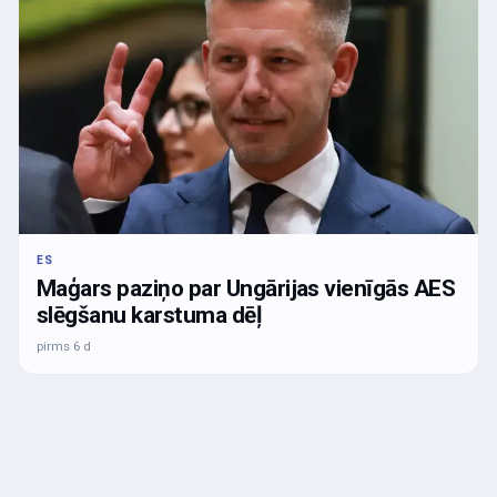
ES
Maģars paziņo par Ungārijas vienīgās AES
slēgšanu karstuma dēļ
pirms 6 d