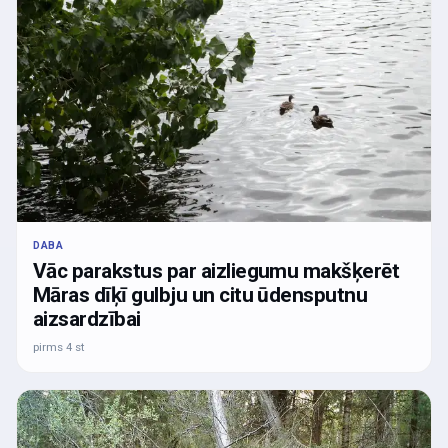
DABA
Vāc parakstus par aizliegumu makšķerēt
Māras dīķī gulbju un citu ūdensputnu
aizsardzībai
pirms 4 st