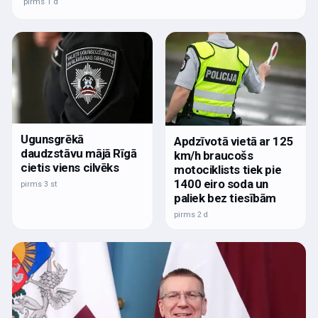
pirms 1 d
Ugunsgrēkā
Apdzīvotā vietā ar 125
daudzstāvu mājā Rīgā
km/h braucošs
cietis viens cilvēks
motociklists tiek pie
1400 eiro soda un
pirms 3 st
paliek bez tiesībām
pirms 2 d