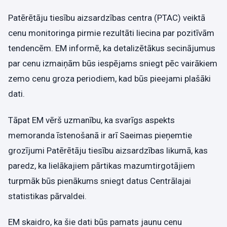
Patērētāju tiesību aizsardzības centra (PTAC) veiktā
cenu monitoringa pirmie rezultāti liecina par pozitīvām
tendencēm. EM informē, ka detalizētākus secinājumus
par cenu izmaiņām būs iespējams sniegt pēc vairākiem
zemo cenu groza periodiem, kad būs pieejami plašāki
dati.
Tāpat EM vērš uzmanību, ka svarīgs aspekts
memoranda īstenošanā ir arī Saeimas pieņemtie
grozījumi Patērētāju tiesību aizsardzības likumā, kas
paredz, ka lielākajiem pārtikas mazumtirgotājiem
turpmāk būs pienākums sniegt datus Centrālajai
statistikas pārvaldei.
EM skaidro, ka šie dati būs pamats jaunu cenu