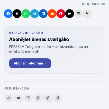
ПОДЕЛИТЬСЯ
NEPALAIDIET GARĀM
Abonējiet dienas svarīgāko
PRESS.LV Telegram kanāls — steidzamās ziņas un
ekskluzīvi materiāli.
Abonēt Telegram
→
JŪSU REAKCIJA
👍
❤️
👎
😄
😮
😢