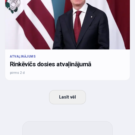
ATVAĻINĀJUMS
Rinkēvičs dosies atvaļinājumā
pirms 2 d
Lasīt vēl