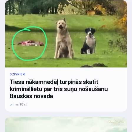
DZĪVNIEKI
Tiesa nākamnedēļ turpinās skatīt
krimināllietu par trīs suņu nošaušanu
Bauskas novadā
pirms 10 st