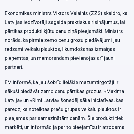
Ekonomikas ministrs Viktors Valainis (ZZS) skaidro, ka
Latvijas iedzīvotāji sagaida praktiskus risinājumus, lai
pārtikas produkti kļūtu cenu ziņā pieejamāki. Ministrs
norāda, ka pirmie zemo cenu grozu piedāvājumi jau
redzami veikalu plauktos, likumdošanas izmaiņas
pieņemtas, un memorandam pievienojas arī jauni
partneri.
EM informē, ka jau šobrīd lielākie mazumtirgotāji ir
sākuši piedāvāt zemo cenu pārtikas grozus. «Maxima
Latvija» un «Rimi Latvia» šonedēļ sāka iniciatīvas, kas
paredz, ka noteiktas preču grupas veikalu plauktos ir
pieejamas par samazinātām cenām. Šie produkti tiek
marķēti, un informācija par to pieejamību ir atrodama