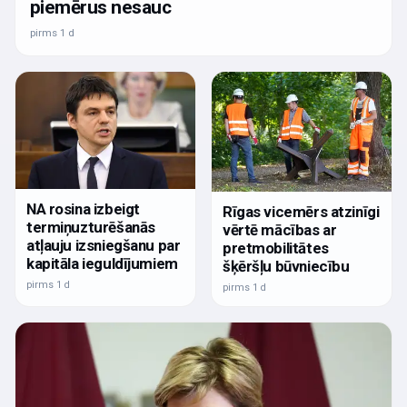
piemērus nesauc
pirms 1 d
NA rosina izbeigt
Rīgas vicemērs atzinīgi
termiņuzturēšanās
vērtē mācības ar
atļauju izsniegšanu par
pretmobilitātes
kapitāla ieguldījumiem
šķēršļu būvniecību
pirms 1 d
pirms 1 d