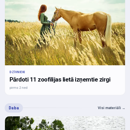
DZĪVNIEKI
Pārdoti 11 zoofilijas lietā izņemtie zirgi
pirms 2 ned
Daba
Visi materiāli
→