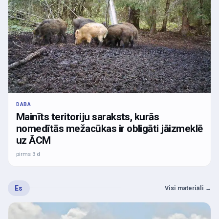
DABA
Mainīts teritoriju saraksts, kurās
nomedītās mežacūkas ir obligāti jāizmeklē
uz ĀCM
pirms 3 d
Es
Visi materiāli
→