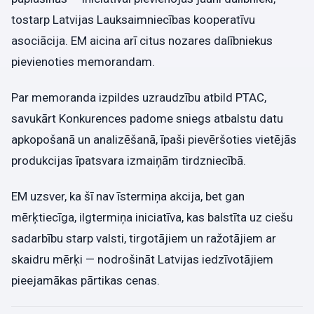
tostarp Latvijas Lauksaimniecības kooperatīvu
asociācija. EM aicina arī citus nozares dalībniekus
pievienoties memorandam.
Par memoranda izpildes uzraudzību atbild PTAC,
savukārt Konkurences padome sniegs atbalstu datu
apkopošanā un analizēšanā, īpaši pievēršoties vietējās
produkcijas īpatsvara izmaiņām tirdzniecībā.
EM uzsver, ka šī nav īstermiņa akcija, bet gan
mērķtiecīga, ilgtermiņa iniciatīva, kas balstīta uz ciešu
sadarbību starp valsti, tirgotājiem un ražotājiem ar
skaidru mērķi — nodrošināt Latvijas iedzīvotājiem
pieejamākas pārtikas cenas.