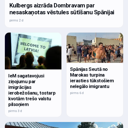
Kulbergs aizrāda Dombravam par
nesaskaņotas vēstules sūtīšanu Spānijai
pirms 2 d
Spānijas Seutā no
Marokas turpina
IeM sagatavojusi
ierasties tūkstošiem
ziņojumu par
nelegālo imigrantu
imigrācijas
ierobežošanu, tostarp
pirms 6 d
kvotām trešo valstu
pilsoņiem
pirms 3 d