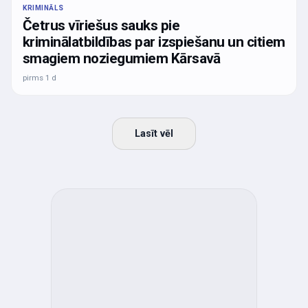
KRIMINĀLS
Četrus vīriešus sauks pie
kriminālatbildības par izspiešanu un citiem
smagiem noziegumiem Kārsavā
pirms 1 d
Lasīt vēl