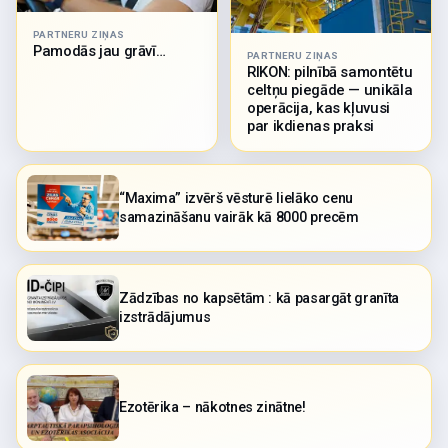
PARTNERU ZIŅAS
Pamodās jau grāvī…
PARTNERU ZIŅAS
RIKON: pilnībā samontētu
celtņu piegāde — unikāla
operācija, kas kļuvusi
par ikdienas praksi
“Maxima” izvērš vēsturē lielāko cenu
samazināšanu vairāk kā 8000 precēm
Zādzības no kapsētām : kā pasargāt granīta
izstrādājumus
Ezotērika – nākotnes zinātne!