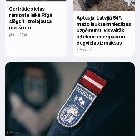
Ģertrūdes ielas
remonta laikā Rīgā
Aptauja: Latvijā 54%
slēgs 1. trolejbusa
mazo lauksaimniecības
maršrutu
uzņēmumu visvairāk
pirms 20 st
ietekmē enerģijas un
degvielas izmaksas
pirms 1 d