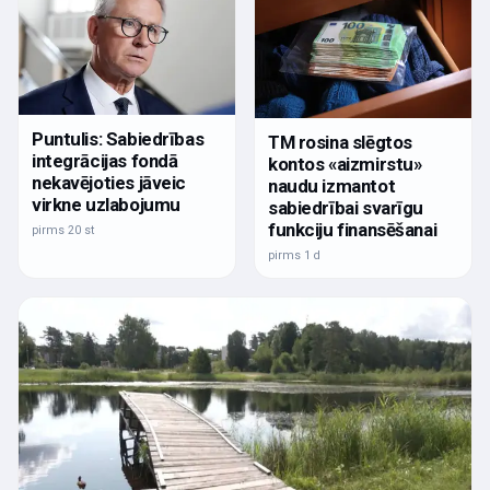
Puntulis: Sabiedrības
TM rosina slēgtos
integrācijas fondā
kontos «aizmirstu»
nekavējoties jāveic
naudu izmantot
virkne uzlabojumu
sabiedrībai svarīgu
funkciju finansēšanai
pirms 20 st
pirms 1 d