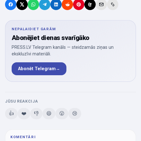
NEPALAIDIET GARĀM
Abonējiet dienas svarīgāko
PRESS.LV Telegram kanāls — steidzamās ziņas un
ekskluzīvi materiāli.
Abonēt Telegram
→
JŪSU REAKCIJA
👍
❤️
👎
😄
😮
😢
KOMENTĀRI