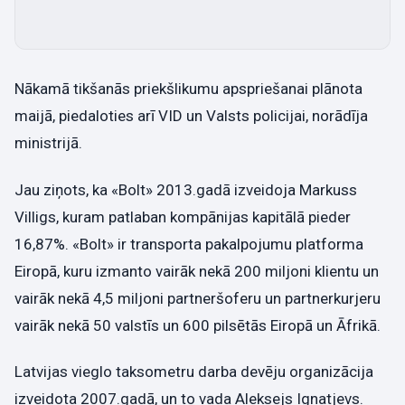
Nākamā tikšanās priekšlikumu apspriešanai plānota
maijā, piedaloties arī VID un Valsts policijai, norādīja
ministrijā.
Jau ziņots, ka «Bolt» 2013.gadā izveidoja Markuss
Villigs, kuram patlaban kompānijas kapitālā pieder
16,87%. «Bolt» ir transporta pakalpojumu platforma
Eiropā, kuru izmanto vairāk nekā 200 miljoni klientu un
vairāk nekā 4,5 miljoni partneršoferu un partnerkurjeru
vairāk nekā 50 valstīs un 600 pilsētās Eiropā un Āfrikā.
Latvijas vieglo taksometru darba devēju organizācija
izveidota 2007.gadā, un to vada Aleksejs Ignatjevs.