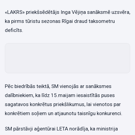
«LAKRS» priekšsēdētājs Inga Vējiņa sanāksmē uzsvēra,
ka pirms tūristu sezonas Rīgai draud taksometru
deficīts.
Pēc biedrībās teiktā, SM vienojās ar sanāksmes
dalībniekiem, ka līdz 15.maijam iesaistītās puses
sagatavos konkrētus priekšlikumus, lai vienotos par
konkrētiem soļiem un atjaunotu taisnīgu konkurenci.
SM pārstāvji aģentūrai LETA norādīja, ka ministrija