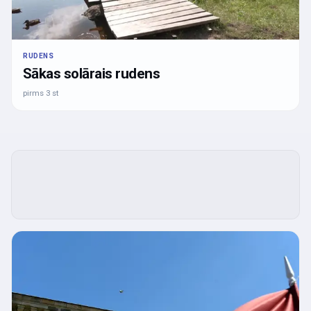
RUDENS
Sākas solārais rudens
pirms 3 st