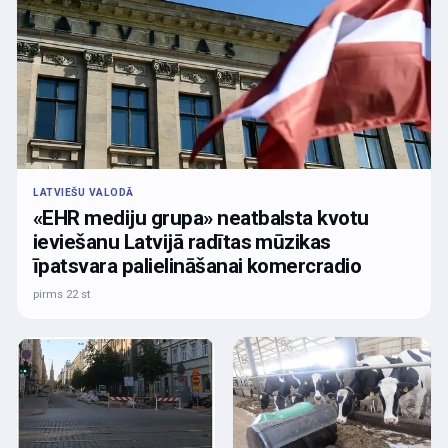
LATVIEŠU VALODĀ
«EHR mediju grupa» neatbalsta kvotu
ieviešanu Latvijā radītas mūzikas
īpatsvara palielināšanai komercradio
pirms 22 st