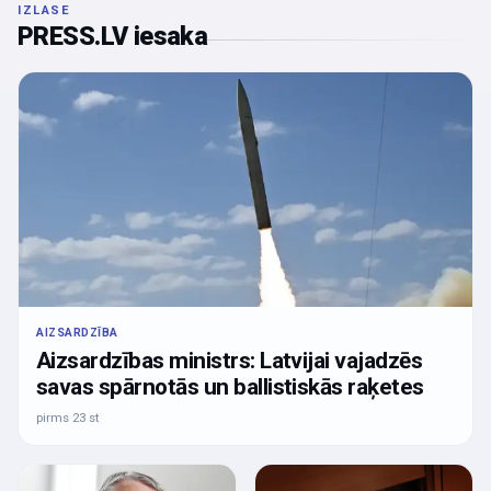
IZLASE
PRESS.LV iesaka
AIZSARDZĪBA
Aizsardzības ministrs: Latvijai vajadzēs
savas spārnotās un ballistiskās raķetes
pirms 23 st