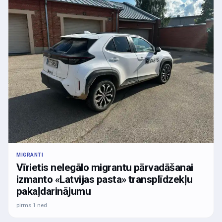
MIGRANTI
Vīrietis nelegālo migrantu pārvadāšanai
izmanto «Latvijas pasta» transplīdzekļu
pakaļdarinājumu
pirms 1 ned