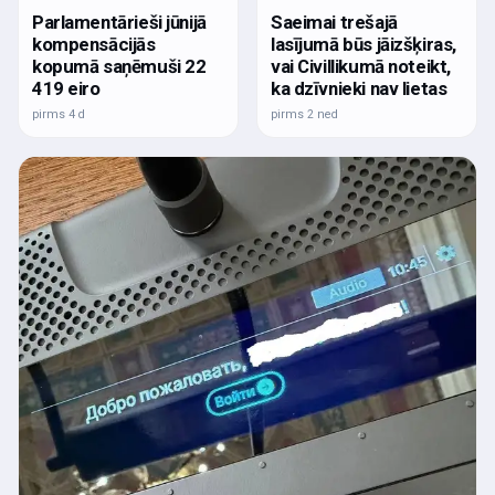
Parlamentārieši jūnijā
Saeimai trešajā
kompensācijās
lasījumā būs jāizšķiras,
kopumā saņēmuši 22
vai Civillikumā noteikt,
419 eiro
ka dzīvnieki nav lietas
pirms 4 d
pirms 2 ned