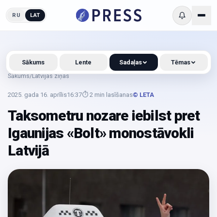
RU
LAT
Sākums
Lente
Sadaļas
Tēmas
Sākums
/
Latvijas ziņas
2025. gada 16. aprīlis
16:37
⏱
2
min lasīšanas
© LETA
Taksometru nozare iebilst pret
Igaunijas «Bolt» monostāvokli
Latvijā