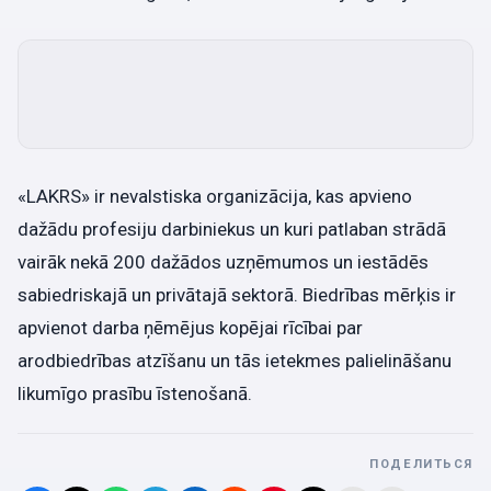
«LAKRS» ir nevalstiska organizācija, kas apvieno
dažādu profesiju darbiniekus un kuri patlaban strādā
vairāk nekā 200 dažādos uzņēmumos un iestādēs
sabiedriskajā un privātajā sektorā. Biedrības mērķis ir
apvienot darba ņēmējus kopējai rīcībai par
arodbiedrības atzīšanu un tās ietekmes palielināšanu
likumīgo prasību īstenošanā.
ПОДЕЛИТЬСЯ