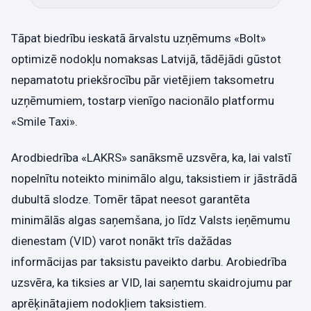
Tāpat biedrību ieskatā ārvalstu uzņēmums «Bolt»
optimizē nodokļu nomaksas Latvijā, tādējādi gūstot
nepamatotu priekšrocību pār vietējiem taksometru
uzņēmumiem, tostarp vienīgo nacionālo platformu
«Smile Taxi».
Arodbiedrība «LAKRS» sanāksmē uzsvēra, ka, lai valstī
nopelnītu noteikto minimālo algu, taksistiem ir jāstrādā
dubultā slodze. Tomēr tāpat neesot garantēta
minimālās algas saņemšana, jo līdz Valsts ieņēmumu
dienestam (VID) varot nonākt trīs dažādas
informācijas par taksistu paveikto darbu. Arobiedrība
uzsvēra, ka tiksies ar VID, lai saņemtu skaidrojumu par
aprēķinātajiem nodokļiem taksistiem.