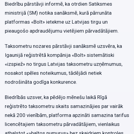
Biedrību pārstāvji informē, ka otrdien Satiksmes
ministrijā (SM) notika sanāksmē, kurā pārrunāta
platformas «Bolt» ietekme uz Latvijas tirgu un
pieaugošo apdraudējumu vietējiem pārvadātājiem.
Taksometru nozares pārstāvji sanāksmē uzsvēra, ka
Igaunijā reģistrētā kompānija «Bolt» sistemātiski
«izspiež» no tirgus Latvijas taksometru uzņēmumus,
nosakot spēles noteikumus, tādējādi netiek
nodrošināta godīga konkurence.
Biedrībās uzsver, ka pēdējo mēnešu laikā Rīgā
reģistrēto taksometru skaits samazinājies par vairāk
nekā 200 vienībām, platforma apzināti samazina tarifus
licencētajiem taksometru pārvadātājiem, vienlaikus
atbalstot «»baltos numurus» bez skaidriem kontroles