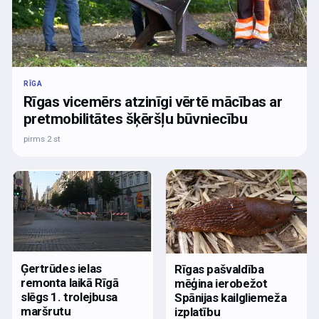
RĪGA
Rīgas vicemērs atzinīgi vērtē mācības ar
pretmobilitātes šķēršļu būvniecību
pirms 2 st
Ģertrūdes ielas
Rīgas pašvaldība
remonta laikā Rīgā
mēģina ierobežot
slēgs 1. trolejbusa
Spānijas kailgliemeža
maršrutu
izplatību