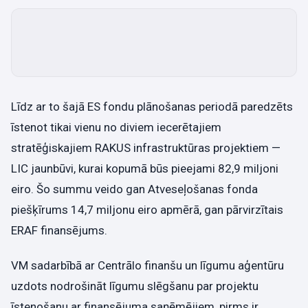
Līdz ar to šajā ES fondu plānošanas periodā paredzēts
īstenot tikai vienu no diviem iecerētajiem
stratēģiskajiem RAKUS infrastruktūras projektiem —
LIC jaunbūvi, kurai kopumā būs pieejami 82,9 miljoni
eiro. Šo summu veido gan Atveseļošanas fonda
piešķīrums 14,7 miljonu eiro apmērā, gan pārvirzītais
ERAF finansējums.
VM sadarbībā ar Centrālo finanšu un līgumu aģentūru
uzdots nodrošināt līgumu slēgšanu par projektu
īstenošanu ar finansējuma saņēmējiem, pirms ir