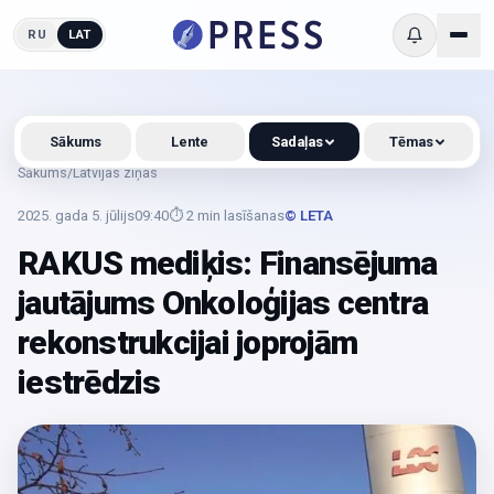
RU
LAT
Sākums
Lente
Sadaļas
Tēmas
Sākums
/
Latvijas ziņas
2025. gada 5. jūlijs
09:40
⏱
2
min lasīšanas
© LETA
RAKUS mediķis: Finansējuma
jautājums Onkoloģijas centra
rekonstrukcijai joprojām
iestrēdzis