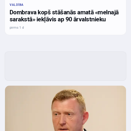
VALDĪBA
Dombrava kopš stāšanās amatā «melnajā
sarakstā» iekļāvis ap 90 ārvalstnieku
pirms 1 d