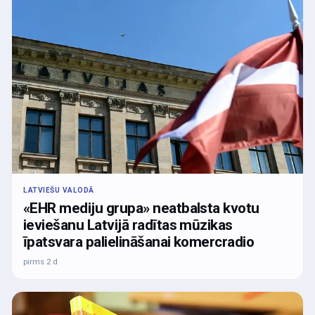
LATVIEŠU VALODĀ
«EHR mediju grupa» neatbalsta kvotu
ieviešanu Latvijā radītas mūzikas
īpatsvara palielināšanai komercradio
pirms 2 d