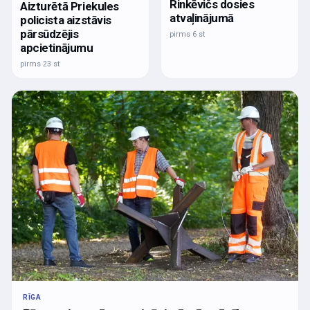
Rinkēvičs dosies
Aizturētā Priekules
atvaļinājumā
policista aizstāvis
pārsūdzējis
pirms 6 st
apcietinājumu
pirms 23 st
RĪGA