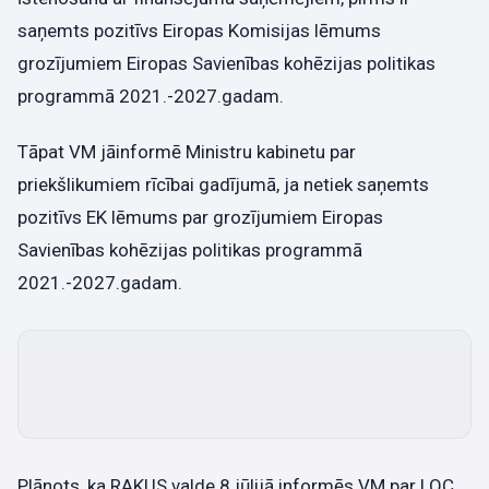
saņemts pozitīvs Eiropas Komisijas lēmums
grozījumiem Eiropas Savienības kohēzijas politikas
programmā 2021.-2027.gadam.
Tāpat VM jāinformē Ministru kabinetu par
priekšlikumiem rīcībai gadījumā, ja netiek saņemts
pozitīvs EK lēmums par grozījumiem Eiropas
Savienības kohēzijas politikas programmā
2021.-2027.gadam.
Plānots, ka RAKUS valde 8.jūlijā informēs VM par LOC