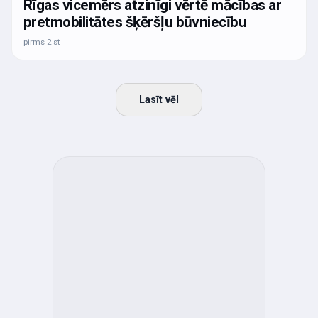
Rīgas vicemērs atzinīgi vērtē mācības ar
pretmobilitātes šķēršļu būvniecību
pirms 2 st
Lasīt vēl