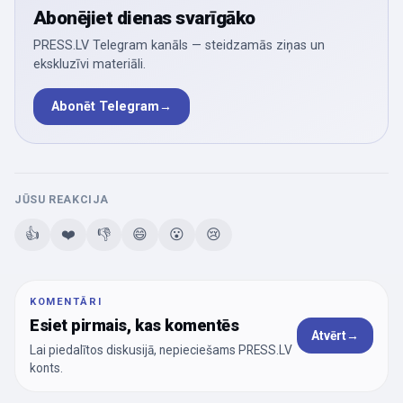
Abonējiet dienas svarīgāko
PRESS.LV Telegram kanāls — steidzamās ziņas un
ekskluzīvi materiāli.
Abonēt Telegram
→
JŪSU REAKCIJA
👍
❤️
👎
😄
😮
😢
KOMENTĀRI
Esiet pirmais, kas komentēs
Atvērt
→
Lai piedalītos diskusijā, nepieciešams PRESS.LV
konts.