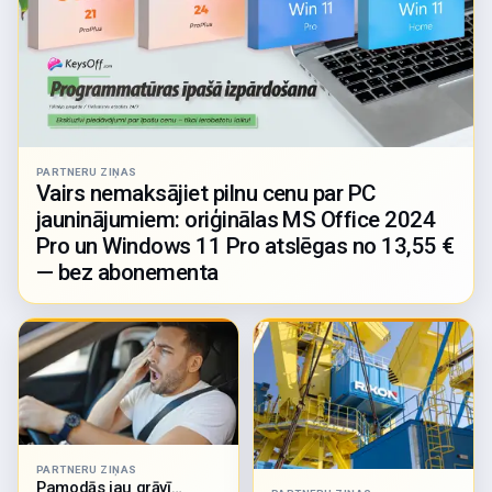
PARTNERU ZIŅAS
Vairs nemaksājiet pilnu cenu par PC
jauninājumiem: oriģinālas MS Office 2024
Pro un Windows 11 Pro atslēgas no 13,55 €
— bez abonementa
PARTNERU ZIŅAS
Pamodās jau grāvī…