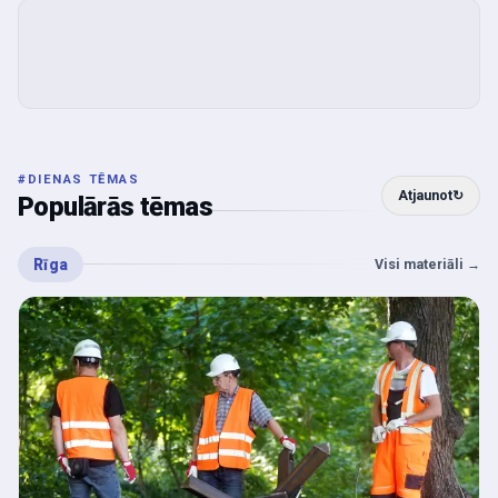
#
DIENAS TĒMAS
Atjaunot
↻
Populārās tēmas
Rīga
Visi materiāli
→