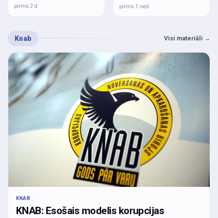
pirms 2 d
pirms 1 ned
Knab
Visi materiāli
→
KNAB
KNAB: Esošais modelis korupcijas