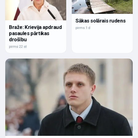
Sākas solārais rudens
Braže: Krievija apdraud
pirms 1 d
pasaules pārtikas
drošību
pirms 22 st