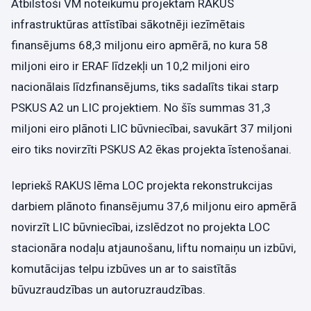
Atbilstoši VM noteikumu projektam RAKUS
infrastruktūras attīstībai sākotnēji iezīmētais
finansējums 68,3 miljonu eiro apmērā, no kura 58
miljoni eiro ir ERAF līdzekļi un 10,2 miljoni eiro
nacionālais līdzfinansējums, tiks sadalīts tikai starp
PSKUS A2 un LIC projektiem. No šīs summas 31,3
miljoni eiro plānoti LIC būvniecībai, savukārt 37 miljoni
eiro tiks novirzīti PSKUS A2 ēkas projekta īstenošanai.
Iepriekš RAKUS lēma LOC projekta rekonstrukcijas
darbiem plānoto finansējumu 37,6 miljonu eiro apmērā
novirzīt LIC būvniecībai, izslēdzot no projekta LOC
stacionāra nodaļu atjaunošanu, liftu nomaiņu un izbūvi,
komutācijas telpu izbūves un ar to saistītās
būvuzraudzības un autoruzraudzības.