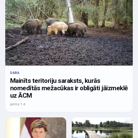
DABA
Mainīts teritoriju saraksts, kurās
nomedītās mežacūkas ir obligāti jāizmeklē
uz ĀCM
pirms 1 d