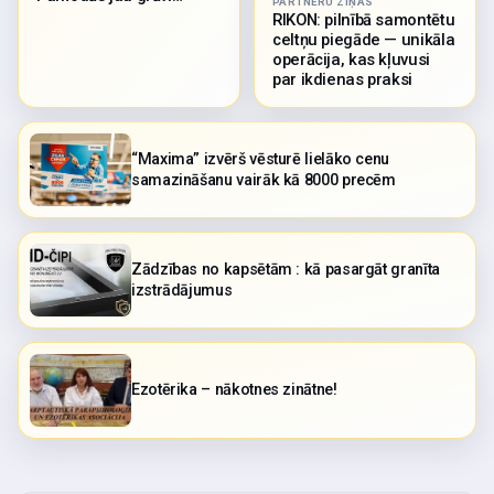
PARTNERU ZIŅAS
RIKON: pilnībā samontētu
celtņu piegāde — unikāla
operācija, kas kļuvusi
par ikdienas praksi
“Maxima” izvērš vēsturē lielāko cenu
samazināšanu vairāk kā 8000 precēm
Zādzības no kapsētām : kā pasargāt granīta
izstrādājumus
Ezotērika – nākotnes zinātne!