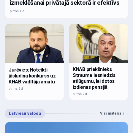
izmeklēšanai privātajā sektorā ir efektīvs
pirms 1 d
KNAB priekšnieks
Jurēvics: Noteikti
Straume iesniedzis
jāsludina konkurss uz
atlūgumu, lai dotos
KNAB vadītāja amatu
izdienas pensijā
pirms 6 d
pirms 7 d
Latviešu valodā
Visi materiāli
→