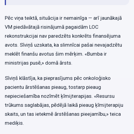
Pēc viņa teiktā, situācija ir nemainīga — arī jaunākajā
VM piedāvātajā risinājumā pagaidām LOC
rekonstrukcijai nav paredzēts konkrēts finansējuma
avots. Sīviņš uzskata, ka slimnīcai pašai nevajadzētu
meklēt finanšu avotus šim mērķim. «Bumba ir
ministrijas pusē,» domā ārsts.
Sīviņš klāstīja, ka pieprasījums pēc onkoloģisko
pacientu ārstēšanas pieaug, tostarp pieaug
nepieciešamība nozīmēt ķīmijterapijas. «Resursu
trūkums saglabājas, pēdējā laikā pieaug ķīmijterapiju
skaits, un tas ietekmē ārstēšanas pieejamību,» teica
mediķis.