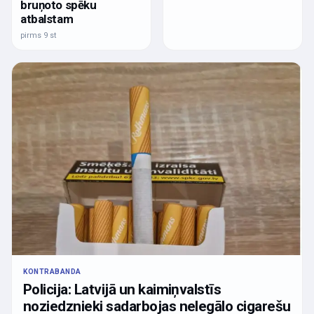
bruņoto spēku
atbalstam
pirms 9 st
KONTRABANDA
Policija: Latvijā un kaimiņvalstīs
noziedznieki sadarbojas nelegālo cigarešu