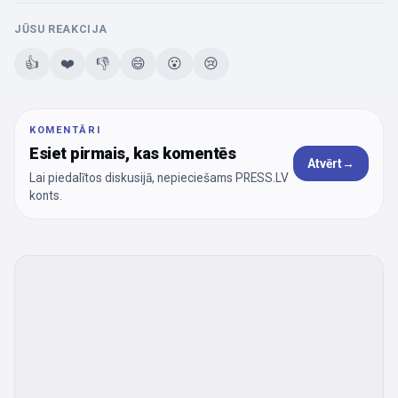
JŪSU REAKCIJA
👍
❤️
👎
😄
😮
😢
KOMENTĀRI
Esiet pirmais, kas komentēs
Atvērt
→
Lai piedalītos diskusijā, nepieciešams PRESS.LV
konts.