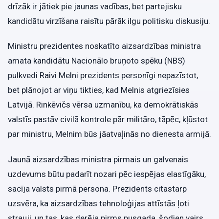
drīzāk ir jātiek pie jaunas vadības, bet partejisku
kandidātu virzīšana raisītu pārāk ilgu politisku diskusiju.
Ministru prezidentes noskatīto aizsardzības ministra
amata kandidātu Nacionālo bruņoto spēku (NBS)
pulkvedi Raivi Melni prezidents personīgi nepazīstot,
bet plānojot ar viņu tikties, kad Melnis atgriezīsies
Latvijā. Rinkēvičs vērsa uzmanību, ka demokrātiskās
valstīs pastāv civilā kontrole pār militāro, tāpēc, kļūstot
par ministru, Melnim būs jāatvaļinās no dienesta armijā.
Jaunā aizsardzības ministra pirmais un galvenais
uzdevums būtu padarīt nozari pēc iespējas elastīgāku,
sacīja valsts pirmā persona. Prezidents citastarp
uzsvēra, ka aizsardzības tehnoloģijas attīstās ļoti
strauji, un tas, kas derēja pirms pusgada, šodien vairs