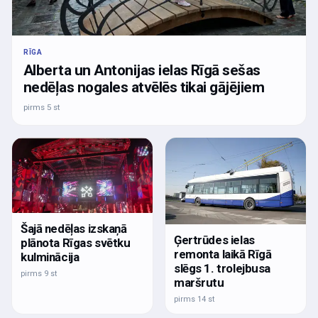
RĪGA
Alberta un Antonijas ielas Rīgā sešas
nedēļas nogales atvēlēs tikai gājējiem
pirms 5 st
Šajā nedēļas izskaņā
Ģertrūdes ielas
plānota Rīgas svētku
remonta laikā Rīgā
kulminācija
slēgs 1. trolejbusa
pirms 9 st
maršrutu
pirms 14 st