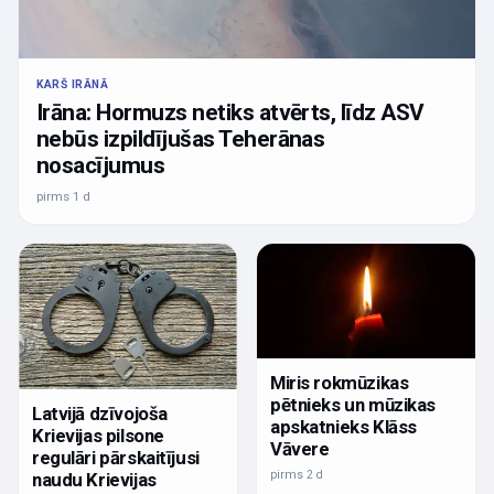
KARŠ IRĀNĀ
Irāna: Hormuzs netiks atvērts, līdz ASV
nebūs izpildījušas Teherānas
nosacījumus
pirms 1 d
Miris rokmūzikas
pētnieks un mūzikas
Latvijā dzīvojoša
apskatnieks Klāss
Krievijas pilsone
Vāvere
regulāri pārskaitījusi
pirms 2 d
naudu Krievijas