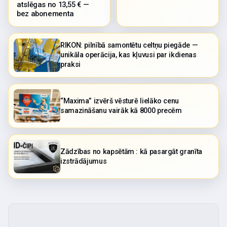
atslēgas no 13,55 € —
bez abonementa
RIKON: pilnībā samontētu celtņu piegāde —
unikāla operācija, kas kļuvusi par ikdienas
praksi
“Maxima” izvērš vēsturē lielāko cenu
samazināšanu vairāk kā 8000 precēm
Zādzības no kapsētām : kā pasargāt granīta
izstrādājumus