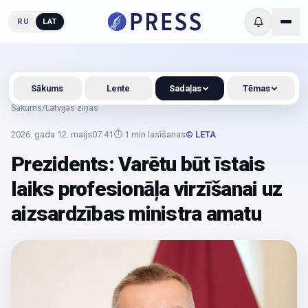
RU
LAT
Sākums
Lente
Sadaļas
Tēmas
Sākums
/
Latvijas ziņas
2026. gada 12. maijs
07:41
⏱
1
min lasīšanas
© LETA
Prezidents: Varētu būt īstais
laiks profesionāļa virzīšanai uz
aizsardzības ministra amatu