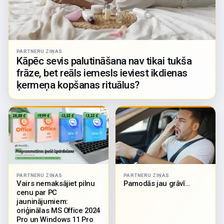
PARTNERU ZIŅAS
Kāpēc sevis palutināšana nav tikai tukša
frāze, bet reāls iemesls ieviest ikdienas
ķermeņa kopšanas rituālus?
PARTNERU ZIŅAS
PARTNERU ZIŅAS
Vairs nemaksājiet pilnu
Pamodās jau grāvī…
cenu par PC
jauninājumiem:
oriģinālas MS Office 2024
Pro un Windows 11 Pro