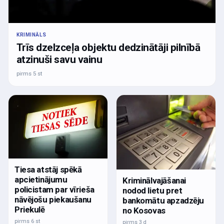
KRIMINĀLS
Trīs dzelzceļa objektu dedzinātāji pilnībā
atzinuši savu vainu
pirms 5 st
Tiesa atstāj spēkā
apcietinājumu
Kriminālvajāšanai
policistam par vīrieša
nodod lietu pret
nāvējošu piekaušanu
bankomātu apzadzēju
Priekulē
no Kosovas
pirms 6 st
pirms 3 d