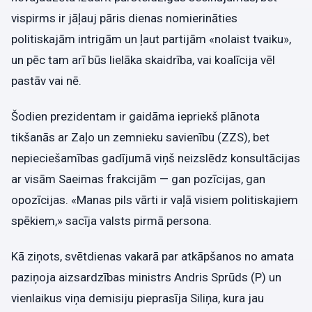
vispirms ir jāļauj pāris dienas nomierināties
politiskajām intrigām un ļaut partijām «nolaist tvaiku»,
un pēc tam arī būs lielāka skaidrība, vai koalīcija vēl
pastāv vai nē.
Šodien prezidentam ir gaidāma iepriekš plānota
tikšanās ar Zaļo un zemnieku savienību (ZZS), bet
nepieciešamības gadījumā viņš neizslēdz konsultācijas
ar visām Saeimas frakcijām — gan pozīcijas, gan
opozīcijas. «Manas pils vārti ir vaļā visiem politiskajiem
spēkiem,» sacīja valsts pirmā persona.
Kā ziņots, svētdienas vakarā par atkāpšanos no amata
paziņoja aizsardzības ministrs Andris Sprūds (P) un
vienlaikus viņa demisiju pieprasīja Siliņa, kura jau