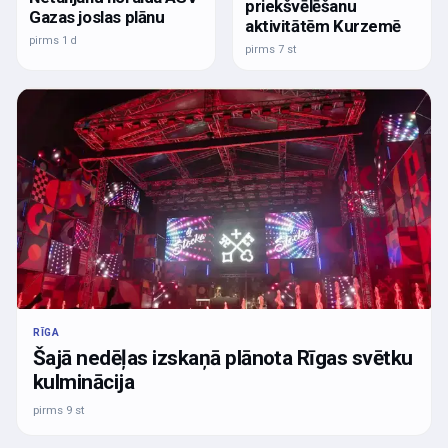
priekšvēlēšanu
Gazas joslas plānu
aktivitātēm Kurzemē
pirms 1 d
pirms 7 st
RĪGA
Šajā nedēļas izskaņā plānota Rīgas svētku
kulminācija
pirms 9 st