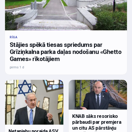
RĪGA
Stājies spēkā tiesas spriedums par
Grīziņkalna parka daļas nodošanu «Ghetto
Games» rīkotājiem
pirms 1 d
KNAB sāks resorisko
pārbaudi par premjera
un citu AS pārstāvju
Netanjahu noraida ASV