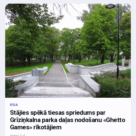
RĪGA
Stājies spēkā tiesas spriedums par
Grīziņkalna parka daļas nodošanu «Ghetto
Games» rīkotājiem
pirms 1 d