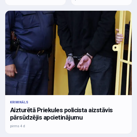
KRIMINĀLS
Aizturētā Priekules policista aizstāvis
pārsūdzējis apcietinājumu
pirms 4 d