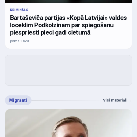
KRIMINĀLS
Bartaševiča partijas «Kopā Latvijai» valdes
loceklim Podkolzinam par spiegošanu
piespriesti pieci gadi cietumā
pirms 1 ned
Migranti
Visi materiāli
→