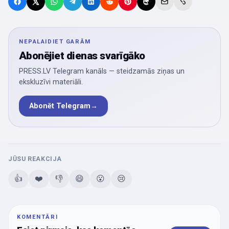
NEPALAIDIET GARĀM
Abonējiet dienas svarīgāko
PRESS.LV Telegram kanāls — steidzamās ziņas un
ekskluzīvi materiāli.
Abonēt Telegram
→
JŪSU REAKCIJA
👍
❤️
👎
😄
😮
😢
KOMENTĀRI