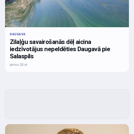
DAUGAVA
Zilaļģu savairošanās dēļ aicina
iedzīvotājus nepeldēties Daugavā pie
Salaspils
pirms 20 st