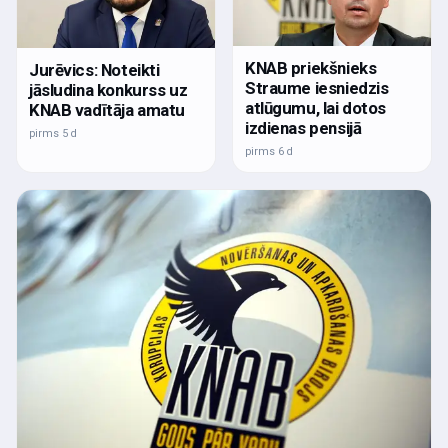
KNAB priekšnieks
Jurēvics: Noteikti
Straume iesniedzis
jāsludina konkurss uz
atlūgumu, lai dotos
KNAB vadītāja amatu
izdienas pensijā
pirms 5 d
pirms 6 d