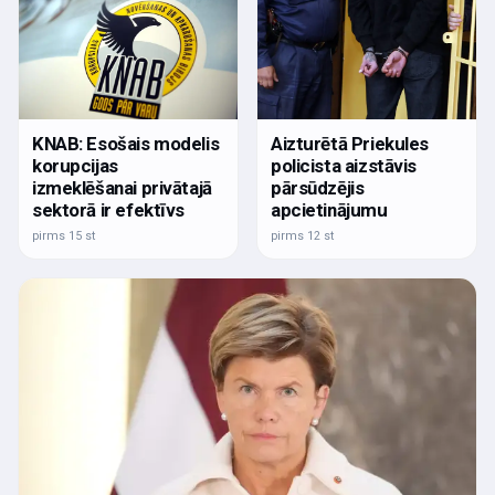
KNAB: Esošais modelis
Aizturētā Priekules
korupcijas
policista aizstāvis
izmeklēšanai privātajā
pārsūdzējis
sektorā ir efektīvs
apcietinājumu
pirms 15 st
pirms 12 st