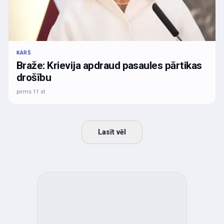
KARŠ
Braže: Krievija apdraud pasaules pārtikas
drošību
pirms 11 st
Lasīt vēl