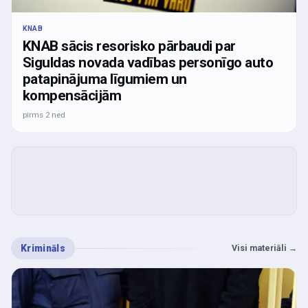
KNAB
KNAB sācis resorisko pārbaudi par
Siguldas novada vadības personīgo auto
patapinājuma līgumiem un
kompensācijām
pirms 2 ned
Krimināls
Visi materiāli
→