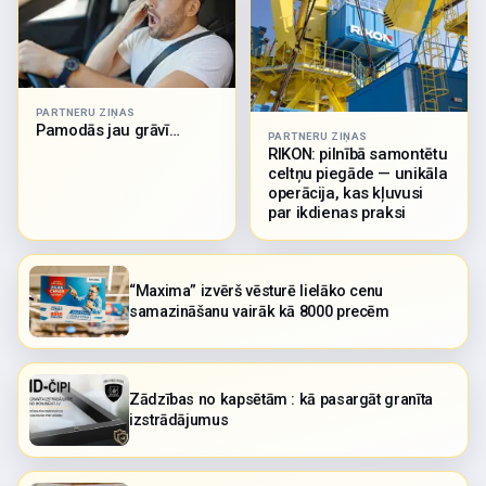
PARTNERU ZIŅAS
Pamodās jau grāvī…
PARTNERU ZIŅAS
RIKON: pilnībā samontētu
celtņu piegāde — unikāla
operācija, kas kļuvusi
par ikdienas praksi
“Maxima” izvērš vēsturē lielāko cenu
samazināšanu vairāk kā 8000 precēm
Zādzības no kapsētām : kā pasargāt granīta
izstrādājumus