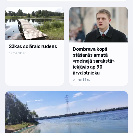
Sākas solārais rudens
Dombrava kopš
pirms 20 st
stāšanās amatā
«melnajā sarakstā»
iekļāvis ap 90
ārvalstnieku
pirms 15 st