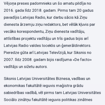
Vējoņa preses padomnieks un šo amatu pildīja no
2016. gada līdz 2018. gadam. Pirms tam 20 gadus
pavadījis Latvijas Radio, kur darbu sācis kā Ziņu
dienesta ārzemju ziņu redaktors, bet vēlāk kļuvis par
vecāko korespondentu, Ziņu dienesta vadītāju,
attīstības projektu vadītāju un trīs gadus bijis arī
Latvijas Radio valdes loceklis un ģenerāldirektors.
Pieredze gūta arī Latvijas Televīzijā, kur Siksnis no
2007. līdz 2008. gadam bijis raidījuma «De facto»
vadītājs un sižetu autors.
Siksnis Latvijas Universitātes Biznesa, vadības un
ekonomikas fakultātē ieguvis maģistra grādu
sabiedrības vadībā, vēl pirms tam Latvijas Universitātes
Sociālo zinātņu fakultātē ieguvis politikas zinātnes