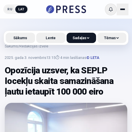
RU
LAT
Sākums
Lente
Sadaļas
Tēmas
Sākums
/
Redakcijas izvēle
2025. gada 3. novembris
13:15
⏱
4
min lasīšanas
© LETA
Opozīcija uzsver, ka SEPLP
locekļu skaita samazināšana
ļautu ietaupīt 100 000 eiro