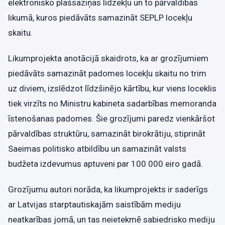
elektronisko plašsaziņas līdzekļu un to pārvaldības
likumā, kuros piedāvāts samazināt SEPLP locekļu
skaitu.
Likumprojekta anotācijā skaidrots, ka ar grozījumiem
piedāvāts samazināt padomes locekļu skaitu no trim
uz diviem, izslēdzot līdzšinējo kārtību, kur viens loceklis
tiek virzīts no Ministru kabineta sadarbības memoranda
īstenošanas padomes. Šie grozījumi paredz vienkāršot
pārvaldības struktūru, samazināt birokrātiju, stiprināt
Saeimas politisko atbildību un samazināt valsts
budžeta izdevumus aptuveni par 100 000 eiro gadā.
Grozījumu autori norāda, ka likumprojekts ir saderīgs
ar Latvijas starptautiskajām saistībām mediju
neatkarības jomā, un tas neietekmē sabiedrisko mediju