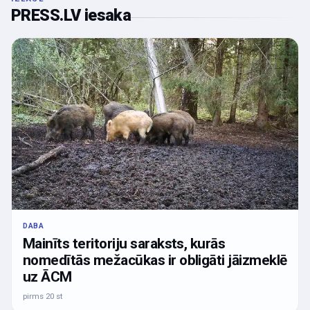
PRESS.LV iesaka
DABA
Mainīts teritoriju saraksts, kurās
nomedītās mežacūkas ir obligāti jāizmeklē
uz ĀCM
pirms 20 st