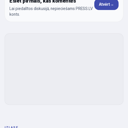
Esiet pirmais, kas komentēs
Atvērt
→
Lai piedalītos diskusijā, nepieciešams PRESS.LV
konts.
IZLASE