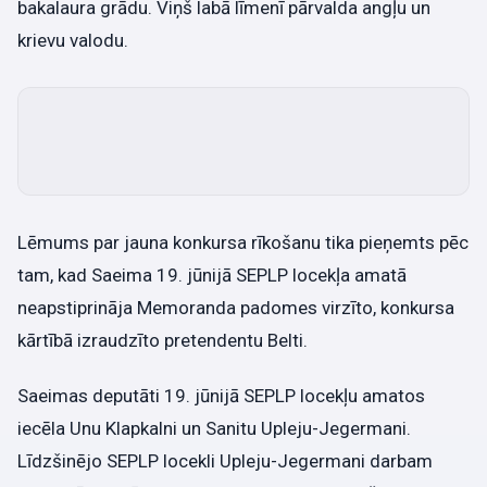
bakalaura grādu. Viņš labā līmenī pārvalda angļu un
krievu valodu.
Lēmums par jauna konkursa rīkošanu tika pieņemts pēc
tam, kad Saeima 19. jūnijā SEPLP locekļa amatā
neapstiprināja Memoranda padomes virzīto, konkursa
kārtībā izraudzīto pretendentu Belti.
Saeimas deputāti 19. jūnijā SEPLP locekļu amatos
iecēla Unu Klapkalni un Sanitu Upleju-Jegermani.
Līdzšinējo SEPLP locekli Upleju-Jegermani darbam