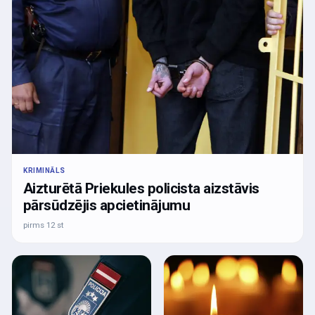
KRIMINĀLS
Aizturētā Priekules policista aizstāvis
pārsūdzējis apcietinājumu
pirms 12 st