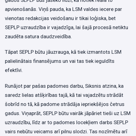
gados SEPLP būs jāseko līdzi, kā notiek reāla to
apvienošanās. Viņš pauda, ka LSM valdes iecere par
vienotas redakcijas veidošanu ir tikai loģiska, bet
SEPLP uzraudzība ir vajadzīga, lai šajā procesā netiktu
zaudēta satura daudzveidība.
Tāpat SEPLP būtu jāuzrauga, kā tiek izmantots LSM
palielinātais finansējums un vai tas tiek ieguldīts
efektīvi.
Runājot par pašas padomes darbu, Siksnis atzina, ka
saredz lielas atšķirības tajā, kā tai vajadzētu strādāt
šobrīd no tā, kā padome strādāja iepriekšējos četrus
gadus. Viņaprāt, SEPLP būtu vairāk jāpāriet tieši uz LSM
uzraudzību, līdz ar to padomes locekļiem darbs SEPLP
vairs nebūtu veicams arī pilnu slodzi. Tas nozīmētu arī