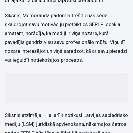
otrajā kārtā dalību turpināja seši pretendenti.
Siksnis, Memoranda padomei trešdienas sēdē
skaidrojot savu motivāciju pieteikties SEPLP locekļa
amatam, norādīja, ka mediji ir viņa nozare, kurā
pavadījis gandrīz visu savu profesionālo mūžu. Viņu šī
nozare interesējot un viņš saredzot, kā ar savu pieredzi
var ieguldīt notiekošajos procesos.
Siksnis atzīmēja — lai arī ir notikusi Latvijas sabiedrisko
mediju (LSM) juridiskā apvienošana, nākamajos četros