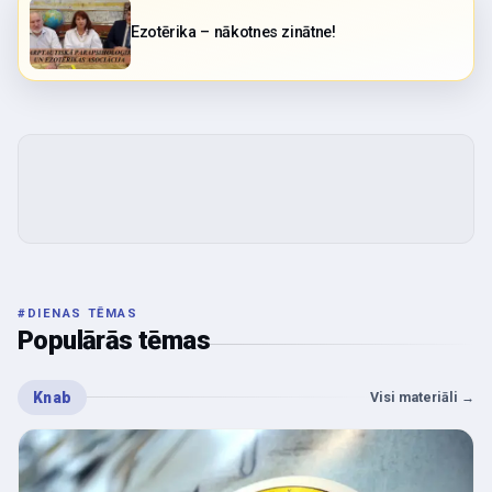
Ezotērika – nākotnes zinātne!
#
DIENAS TĒMAS
Populārās tēmas
Knab
Visi materiāli
→