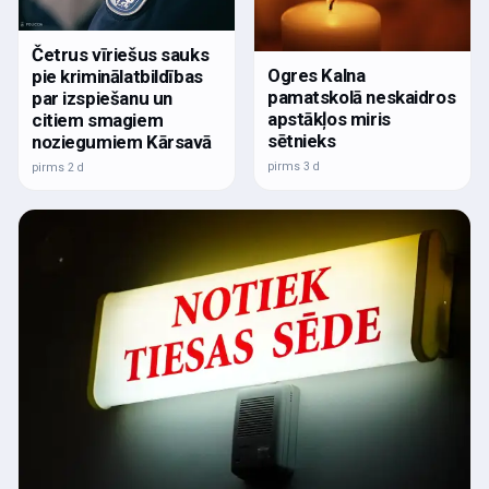
Četrus vīriešus sauks
Ogres Kalna
pie kriminālatbildības
pamatskolā neskaidros
par izspiešanu un
apstākļos miris
citiem smagiem
sētnieks
noziegumiem Kārsavā
pirms 3 d
pirms 2 d