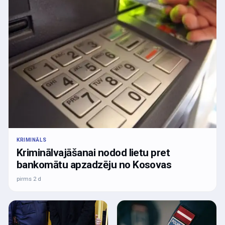
KRIMINĀLS
Kriminālvajāšanai nodod lietu pret
bankomātu apzadzēju no Kosovas
pirms 2 d