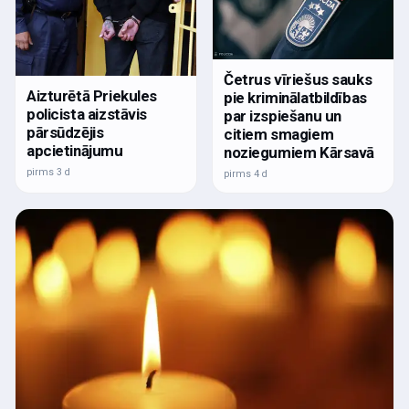
Četrus vīriešus sauks
Aizturētā Priekules
pie kriminālatbildības
policista aizstāvis
par izspiešanu un
pārsūdzējis
citiem smagiem
apcietinājumu
noziegumiem Kārsavā
pirms 3 d
pirms 4 d