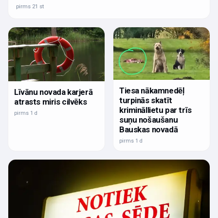
pirms 21 st
Tiesa nākamnedēļ
Līvānu novada karjerā
turpinās skatīt
atrasts miris cilvēks
krimināllietu par trīs
pirms 1 d
suņu nošaušanu
Bauskas novadā
pirms 1 d