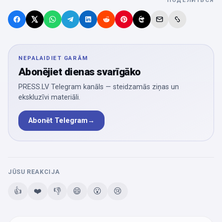
ПОДЕЛИТЬСЯ
NEPALAIDIET GARĀM
Abonējiet dienas svarīgāko
PRESS.LV Telegram kanāls — steidzamās ziņas un
ekskluzīvi materiāli.
Abonēt Telegram
→
JŪSU REAKCIJA
👍
❤️
👎
😄
😮
😢