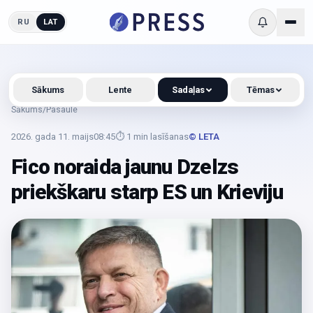
RU
LAT
Sākums
Lente
Sadaļas
Tēmas
Sākums
/
Pasaule
2026. gada 11. maijs
08:45
⏱
1
min lasīšanas
© LETA
Fico noraida jaunu Dzelzs
priekškaru starp ES un Krieviju