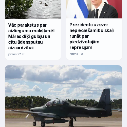
Prezidents uzsver
Vāc parakstus par
nepieciešamību skaļi
aizliegumu makšķerēt
runāt par
Māras dīķī gulbju un
piedzīvotajām
citu ūdensputnu
represijām
aizsardzībai
pirms 1 d
pirms 22 st