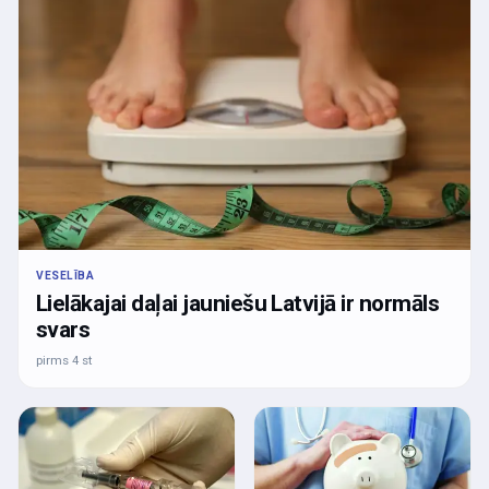
VESELĪBA
Lielākajai daļai jauniešu Latvijā ir normāls
svars
pirms 4 st