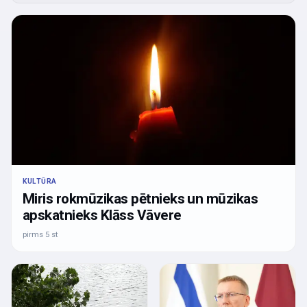
KULTŪRA
Miris rokmūzikas pētnieks un mūzikas
apskatnieks Klāss Vāvere
pirms 5 st