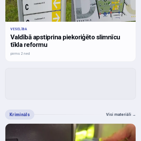
VESELĪBA
Valdībā apstiprina piekoriģēto slimnīcu
tīkla reformu
pirms 2 ned
Krimināls
Visi materiāli
→