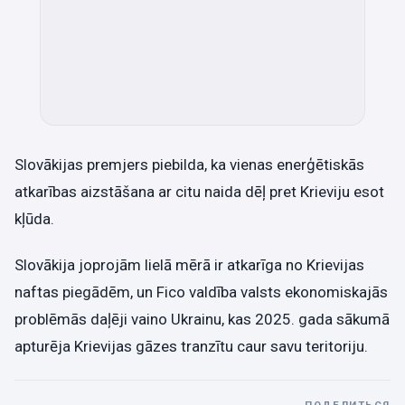
Slovākijas premjers piebilda, ka vienas enerģētiskās
atkarības aizstāšana ar citu naida dēļ pret Krieviju esot
kļūda.
Slovākija joprojām lielā mērā ir atkarīga no Krievijas
naftas piegādēm, un Fico valdība valsts ekonomiskajās
problēmās daļēji vaino Ukrainu, kas 2025. gada sākumā
apturēja Krievijas gāzes tranzītu caur savu teritoriju.