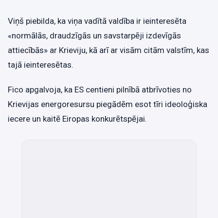
Viņš piebilda, ka viņa vadītā valdība ir ieinteresēta
«normālās, draudzīgās un savstarpēji izdevīgās
attiecībās» ar Krieviju, kā arī ar visām citām valstīm, kas
tajā ieinteresētas.
Fico apgalvoja, ka ES centieni pilnībā atbrīvoties no
Krievijas energoresursu piegādēm esot tīri ideoloģiska
iecere un kaitē Eiropas konkurētspējai.