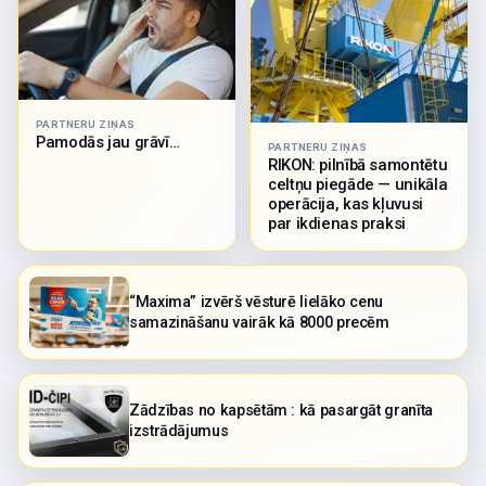
PARTNERU ZIŅAS
Pamodās jau grāvī…
PARTNERU ZIŅAS
RIKON: pilnībā samontētu
celtņu piegāde — unikāla
operācija, kas kļuvusi
par ikdienas praksi
“Maxima” izvērš vēsturē lielāko cenu
samazināšanu vairāk kā 8000 precēm
Zādzības no kapsētām : kā pasargāt granīta
izstrādājumus