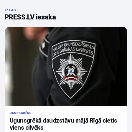
IZLASE
PRESS.LV iesaka
UGUNSGRĒKS
Ugunsgrēkā daudzstāvu mājā Rīgā cietis
viens cilvēks