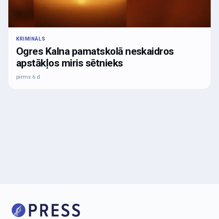
KRIMINĀLS
Ogres Kalna pamatskolā neskaidros
apstākļos miris sētnieks
pirms 6 d