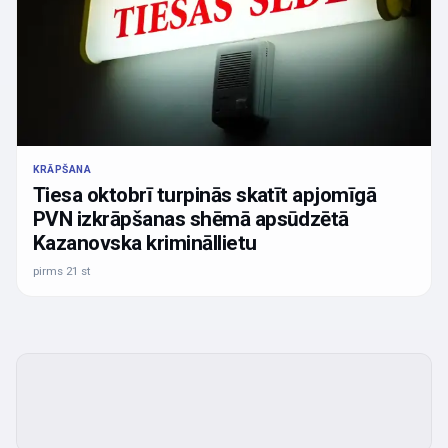
KRĀPŠANA
Tiesa oktobrī turpinās skatīt apjomīgā
PVN izkrāpšanas shēmā apsūdzētā
Kazanovska krimināllietu
pirms 21 st