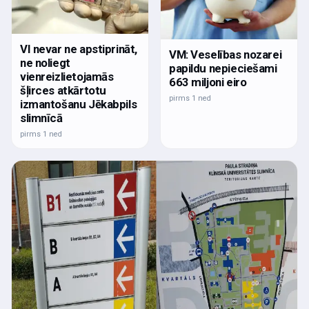
VI nevar ne apstiprināt,
VM: Veselības nozarei
ne noliegt
papildu nepieciešami
vienreizlietojamās
663 miljoni eiro
šļirces atkārtotu
pirms 1 ned
izmantošanu Jēkabpils
slimnīcā
pirms 1 ned