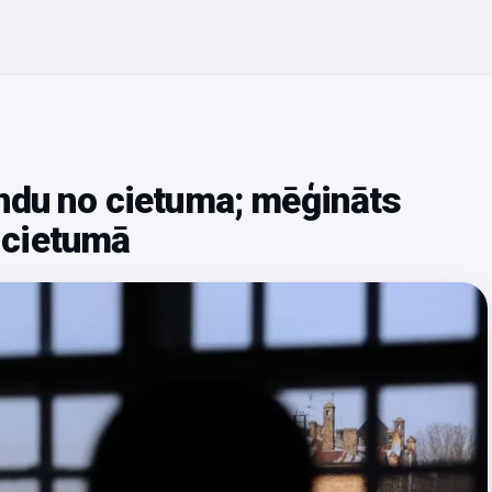
ndu no cietuma; mēģināts
ī cietumā