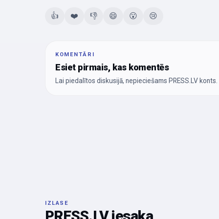
👍
❤️
👎
😄
😮
😢
KOMENTĀRI
Esiet pirmais, kas komentēs
Lai piedalītos diskusijā, nepieciešams PRESS.LV konts.
IZLASE
PRESS.LV iesaka