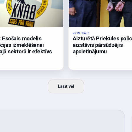
KRIMINĀLS
 Esošais modelis
Aizturētā Priekules polic
cijas izmeklēšanai
aizstāvis pārsūdzējis
ajā sektorā ir efektīvs
apcietinājumu
Lasīt vēl