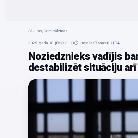
Sākums
/
Kriminālziņas
2025. gada 18. jūnijs
11:33
⏱
1
min lasīšanas
© LETA
Noziedznieks vadījis ba
destabilizēt situāciju ar