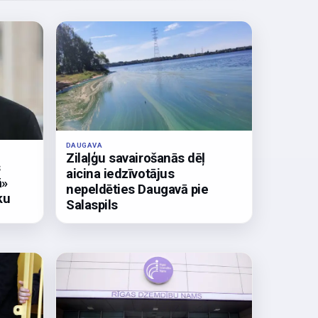
DAUGAVA
Zilaļģu savairošanās dēļ
s
aicina iedzīvotājus
ā»
nepeldēties Daugavā pie
ku
Salaspils