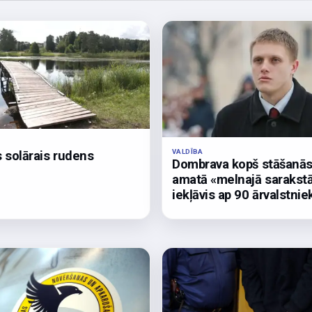
VALDĪBA
 solārais rudens
Dombrava kopš stāšanā
amatā «melnajā sarakst
iekļāvis ap 90 ārvalstnie