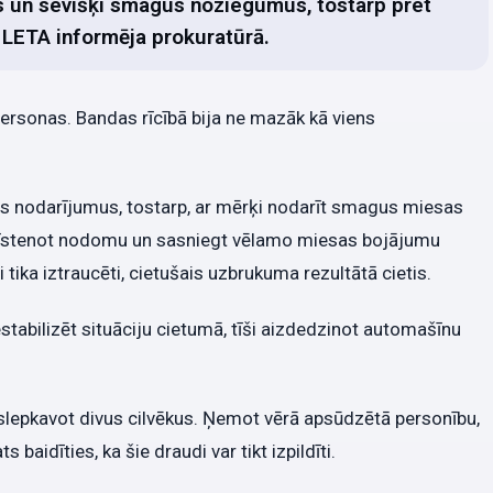
s un sevišķi smagus noziegumus, tostarp pret
 LETA informēja prokuratūrā.
rsonas. Bandas rīcībā bija ne mazāk kā viens
gus nodarījumus, tostarp, ar mērķi nodarīt smagus miesas
s īstenot nodomu un sasniegt vēlamo miesas bojājumu
tika iztraucēti, cietušais uzbrukuma rezultātā cietis.
tabilizēt situāciju cietumā, tīši aizdedzinot automašīnu
lepkavot divus cilvēkus. Ņemot vērā apsūdzētā personību,
aidīties, ka šie draudi var tikt izpildīti.