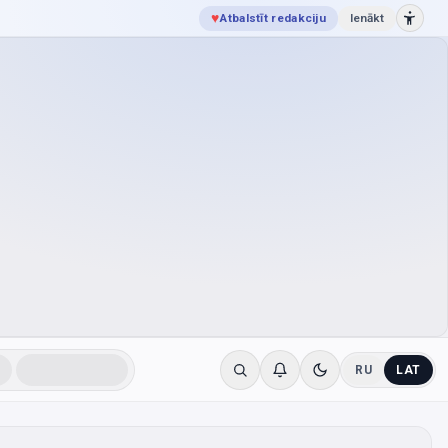
♥
Atbalstīt redakciju
Ienākt
RU
LAT