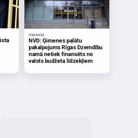
FINANSES
ista
NVD: Ģimenes palātu
pakalpojums Rīgas Dzemdību
namā netiek finansēts no
valsts budžeta līdzekļiem