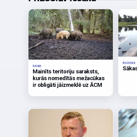
RUDENS
DABA
Sākas
Mainīts teritoriju saraksts,
kurās nomedītās mežacūkas
ir obligāti jāizmeklē uz ĀCM