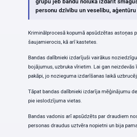
grupu jeb bandu nolūkā izdarīt smagu
personu dzīvību un veselību, aģentūru
Kriminālprocesā kopumā apsūdzētas astoņas pe
šaujamierocis, kā arī kastetes.
Bandas dalībnieki izdarījuši vairākus noziedzī
bojājumus, uzbruka vīrietim. Lai gan neizdevā
pakāpi, jo nozieguma izdarīšanas laikā uzbrucēji 
Tāpat bandas dalībnieki izdarīja mēģinājumu des
pie ieslodzījuma vietas.
Bandas vadonis arī apsūdzēts par draudiem nos
personas draudus uztvēra nopietni un bija pamats b