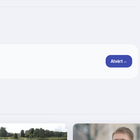
Atvērt
→