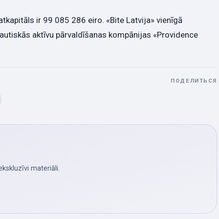
tkapitāls ir 99 085 286 eiro. «Bite Latvija» vienīgā
rptautiskās aktīvu pārvaldīšanas kompānijas «Providence
ПОДЕЛИТЬСЯ
skluzīvi materiāli.