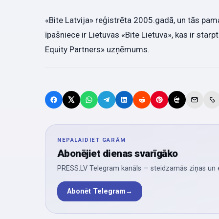
«Bite Latvija» reģistrēta 2005.gadā, un tās pama
īpašniece ir Lietuvas «Bite Lietuva», kas ir sta
Equity Partners» uzņēmums.
NEPALAIDIET GARĀM
Abonējiet dienas svarīgāko
PRESS.LV Telegram kanāls — steidzamās ziņas un ek
Abonēt Telegram
→