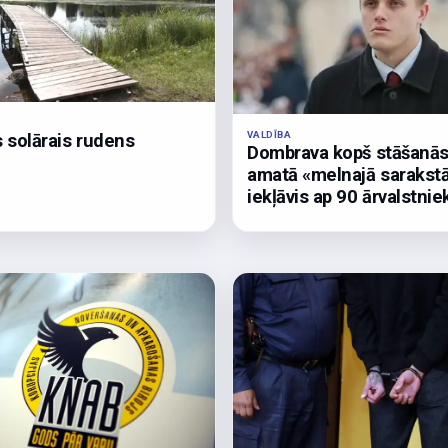
VALDĪBA
 solārais rudens
Dombrava kopš stāšanā
amatā «melnajā sarakst
iekļāvis ap 90 ārvalstnie