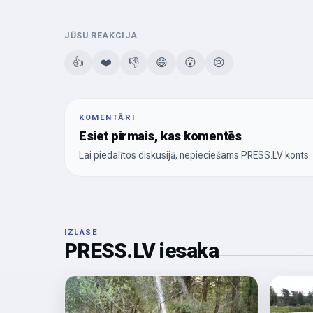
JŪSU REAKCIJA
👍
❤️
👎
😄
😮
😢
KOMENTĀRI
Esiet pirmais, kas komentēs
Lai piedalītos diskusijā, nepieciešams PRESS.LV konts.
IZLASE
PRESS.LV iesaka