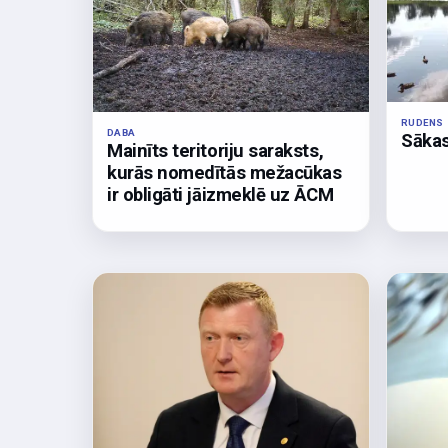
RUDENS
DABA
Sākas
Mainīts teritoriju saraksts,
kurās nomedītās mežacūkas
ir obligāti jāizmeklē uz ĀCM