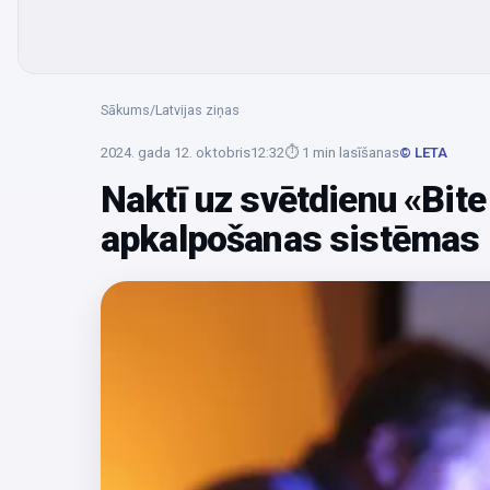
Sākums
/
Latvijas ziņas
2024. gada 12. oktobris
12:32
⏱
1
min lasīšanas
© LETA
Naktī uz svētdienu «Bite 
apkalpošanas sistēmas 