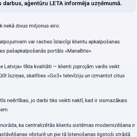
s darbus, aģentūru LETA informēja uzņēmumā.
k nekā divus miljonus eiro.
lpojumiem var rasties īslaicīgi klientu apkalpošanas
sies pašapkalpošanās portāls «ManaBite».
atvija» tīkla kvalitāti — klienti joprojām varēs veikt
tīt īsziņas, skatīties «Go3» televīziju un izmantot citus
s neērtības, jo darbi tiks veikti naktī, kad ir vismazākais
iem.
 norāda, ka centralizētās klientu sistēmas modernizēšana ir
stāvēšanas vēsturē un pie tā īstenošanas ilgstoši strādā