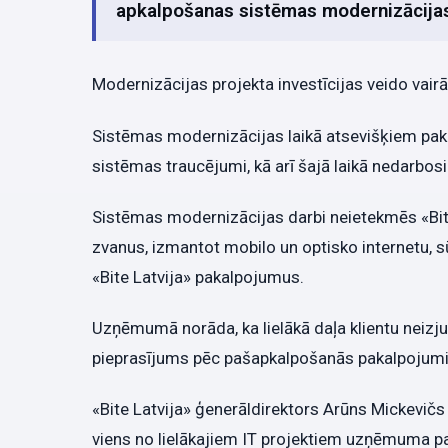
apkalpošanas sistēmas modernizācija
Modernizācijas projekta investīcijas veido vairā
Sistēmas modernizācijas laikā atsevišķiem paka
sistēmas traucējumi, kā arī šajā laikā nedarbo
Sistēmas modernizācijas darbi neietekmēs «Bite L
zvanus, izmantot mobilo un optisko internetu, sū
«Bite Latvija» pakalpojumus.
Uzņēmumā norāda, ka lielākā daļa klientu neizjutī
pieprasījums pēc pašapkalpošanās pakalpojum
«Bite Latvija» ģenerāldirektors Arūns Mickevičs
viens no lielākajiem IT projektiem uzņēmuma pa