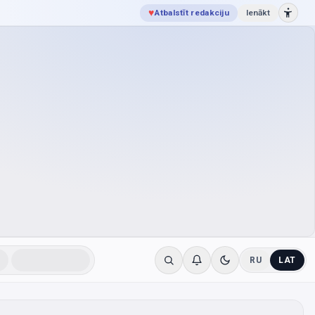
♥
Atbalstīt redakciju
Ienākt
RU
LAT