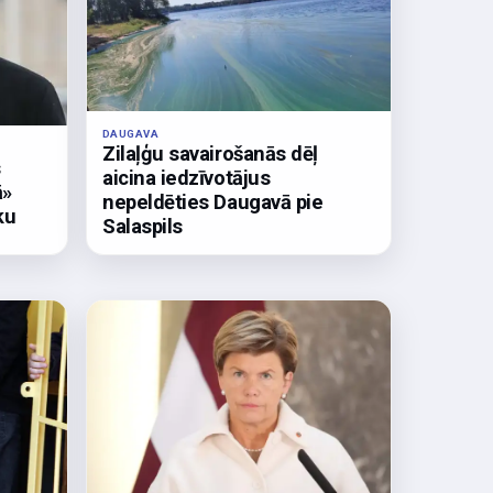
DAUGAVA
Zilaļģu savairošanās dēļ
s
aicina iedzīvotājus
ā»
nepeldēties Daugavā pie
ku
Salaspils