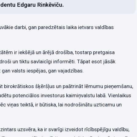
identu Edgaru Rinkēviču.
uvākie darbi, gan paredzētais laika ietvars valdības
tātēm ir iekšējā un ārējā drošība, tostarp pretgaisa
droši un tiktu savlaicīgi informēti. Tāpat esot jāsāk
 gan valsts iespējas, gan vajadzības.
āt birokrātiskos šķēršļus un paātrināt lēmumu pieņemšanu,
dētu potenciālos investorus kaimiņvalstu labā. Vienlaikus
ēc viņas teiktā, ir būtiska, lai nodrošinātu uzticamu un
ntars uzsvēra, ka ir svarīgi izveidot rīcībspējīgu valdību,