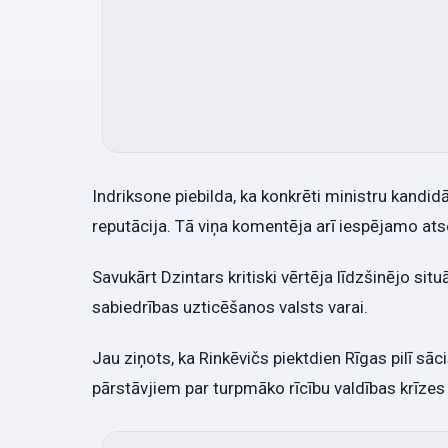
Indriksone piebilda, ka konkrēti ministru kandi
reputācija. Tā viņa komentēja arī iespējamo ats
Savukārt Dzintars kritiski vērtēja līdzšinējo situ
sabiedrības uzticēšanos valsts varai.
Jau ziņots, ka Rinkēvičs piektdien Rīgas pilī sāc
pārstāvjiem par turpmāko rīcību valdības krīzes