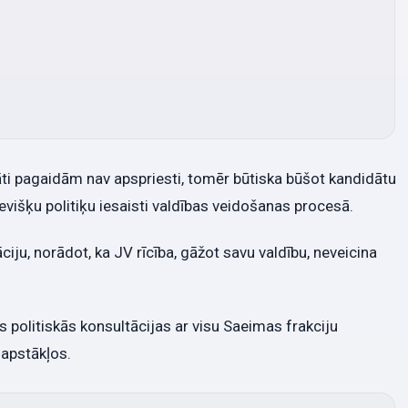
dāti pagaidām nav apspriesti, tomēr būtiska būšot kandidātu
evišķu politiķu iesaisti valdības veidošanas procesā.
āciju, norādot, ka JV rīcība, gāžot savu valdību, neveicina
is politiskās konsultācijas ar visu Saeimas frakciju
 apstākļos.