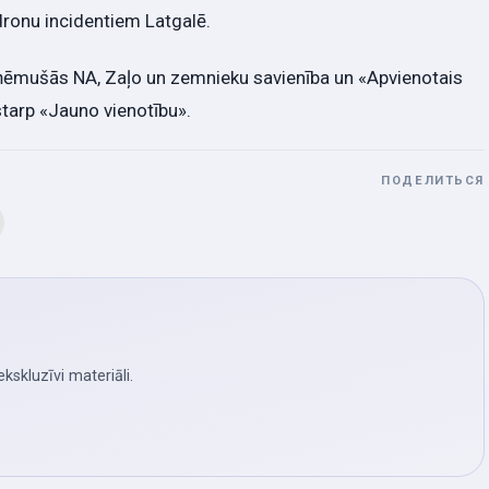
dronu incidentiem Latgalē.
uzņēmušās NA, Zaļo un zemnieku savienība un «Apvienotais
ostarp «Jauno vienotību».
ПОДЕЛИТЬСЯ
skluzīvi materiāli.