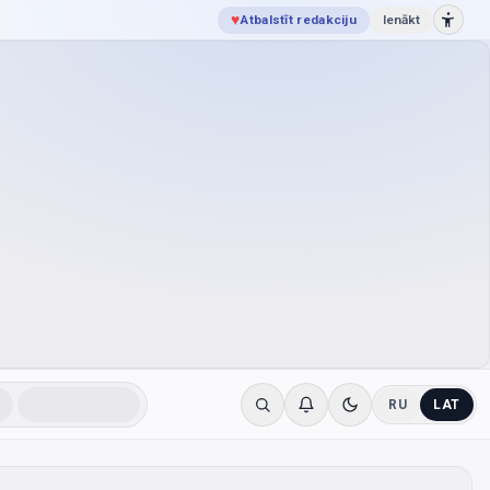
♥
Atbalstīt redakciju
Ienākt
RU
LAT