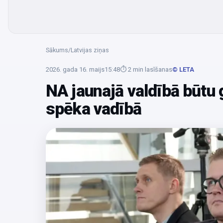
Sākums
/
Latvijas ziņas
2026. gada 16. maijs
15:48
⏱
2
min lasīšanas
© LETA
NA jaunajā valdībā būtu g
spēka vadībā