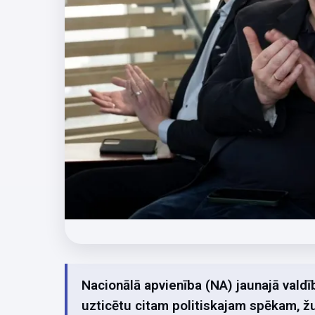
Nacionālā apvienība (NA) jaunajā valdīb
uzticētu citam politiskajam spēkam, žu