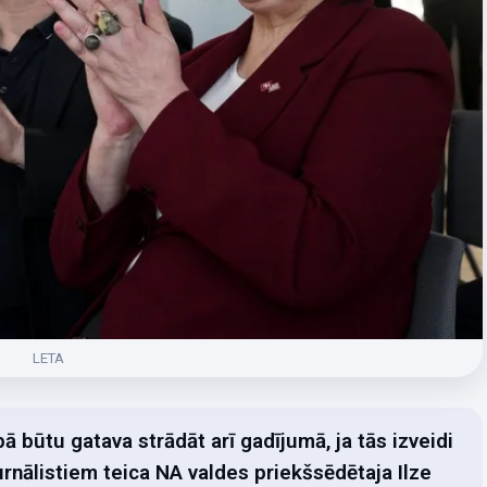
LETA
ā būtu gatava strādāt arī gadījumā, ja tās izveidi
rnālistiem teica NA valdes priekšsēdētaja Ilze