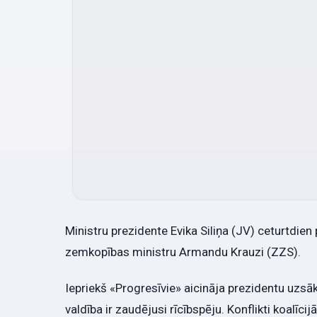
Ministru prezidente Evika Siliņa (JV) ceturtdie
zemkopības ministru Armandu Krauzi (ZZS).
Iepriekš «Progresīvie» aicināja prezidentu uzsāk
valdība ir zaudējusi rīcībspēju. Konflikti koalī