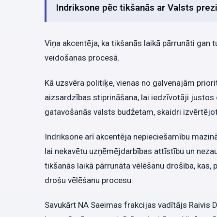
Indriksone pēc tikšanās ar Valsts prez
Viņa akcentēja, ka tikšanās laikā pārrunāti gan t
veidošanas procesā.
Kā uzsvēra politiķe, vienas no galvenajām priori
aizsardzības stiprināšana, lai iedzīvotāji justos 
gatavošanās valsts budžetam, skaidri izvērtējot
Indriksone arī akcentēja nepieciešamību mazin
lai nekavētu uzņēmējdarbības attīstību un nezau
tikšanās laikā pārrunāta vēlēšanu drošība, kas, p
drošu vēlēšanu procesu.
Savukārt NA Saeimas frakcijas vadītājs Raivis Dzi