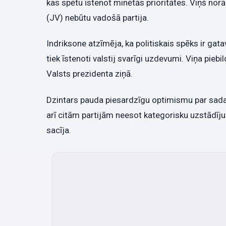
kas spētu īstenot minētās prioritātes. Viņš norā
(JV) nebūtu vadošā partija.
Indriksone atzīmēja, ka politiskais spēks ir gata
tiek īstenoti valstij svarīgi uzdevumi. Viņa pieb
Valsts prezidenta ziņā.
Dzintars pauda piesardzīgu optimismu par sadar
arī citām partijām neesot kategorisku uzstādīju
sacīja.