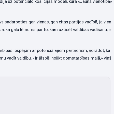
dīja uz potenciālo koalīcijas modeli, kurā «Jaunā vienotība»
vs sadarboties gan vienas, gan citas partijas vadībā, ja vien
ilda, ka gala lēmums par to, kam uzticēt valdības vadīšanu, ir
bības iespējām ar potenciālajiem partneriem, norādot, ka
mu vadīt valdību. «Ir jāspēj nolikt domstarpības malā,» viņš