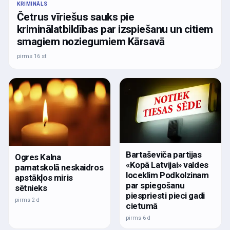
KRIMINĀLS
Četrus vīriešus sauks pie
kriminālatbildības par izspiešanu un citiem
smagiem noziegumiem Kārsavā
pirms 16 st
Bartaševiča partijas
Ogres Kalna
«Kopā Latvijai» valdes
pamatskolā neskaidros
loceklim Podkolzinam
apstākļos miris
par spiegošanu
sētnieks
piespriesti pieci gadi
pirms 2 d
cietumā
pirms 6 d