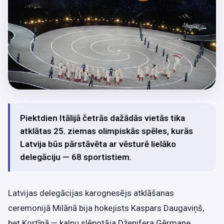
Piektdien Itālijā četrās dažādās vietās tika
atklātas 25. ziemas olimpiskās spēles, kurās
Latvija būs pārstāvēta ar vēsturē lielāko
delegāciju — 68 sportistiem.
Latvijas delegācijas karognesējs atklāšanas
ceremonijā Milānā bija hokejists Kaspars Daugaviņš,
bet Kortīnā — kalnu slēpotāja Dženifera Ģērmane.