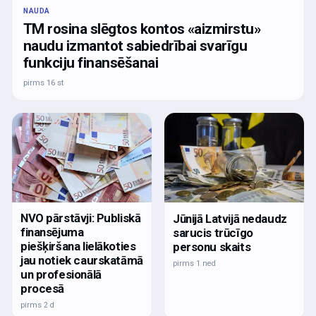
NAUDA
TM rosina slēgtos kontos «aizmirstu»
naudu izmantot sabiedrībai svarīgu
funkciju finansēšanai
pirms 16 st
NVO pārstāvji: Publiskā
Jūnijā Latvijā nedaudz
finansējuma
sarucis trūcīgo
piešķiršana lielākoties
personu skaits
jau notiek caurskatāmā
pirms 1 ned
un profesionālā
procesā
pirms 2 d