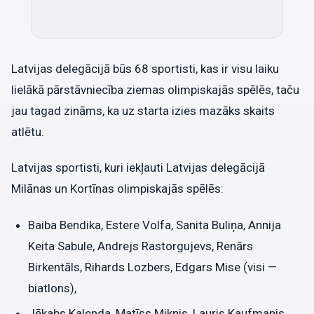
Latvijas delegācijā būs 68 sportisti, kas ir visu laiku
lielākā pārstāvniecība ziemas olimpiskajās spēlēs, taču
jau tagad zināms, ka uz starta izies mazāks skaits
atlētu.
Latvijas sportisti, kuri iekļauti Latvijas delegācijā
Milānas un Kortīnas olimpiskajās spēlēs:
Baiba Bendika, Estere Volfa, Sanita Buliņa, Annija
Keita Sabule, Andrejs Rastorgujevs, Renārs
Birkentāls, Rihards Lozbers, Edgars Mise (visi —
biatlons),
Jēkabs Kalenda, Matīss Miknis, Lauris Kaufmanis,