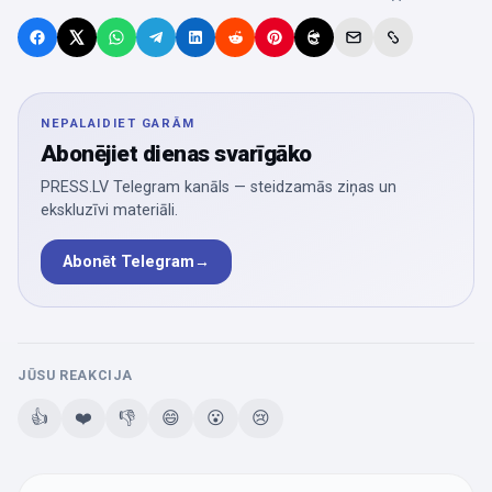
NEPALAIDIET GARĀM
Abonējiet dienas svarīgāko
PRESS.LV Telegram kanāls — steidzamās ziņas un
ekskluzīvi materiāli.
Abonēt Telegram
→
JŪSU REAKCIJA
👍
❤️
👎
😄
😮
😢