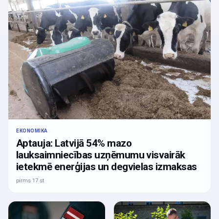
EKONOMIKA
Aptauja: Latvijā 54% mazo
lauksaimniecības uzņēmumu visvairāk
ietekmē enerģijas un degvielas izmaksas
pirms 17 st