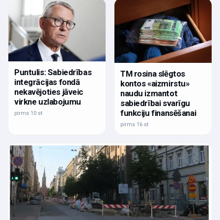
Puntulis: Sabiedrības
TM rosina slēgtos
integrācijas fondā
kontos «aizmirstu»
nekavējoties jāveic
naudu izmantot
virkne uzlabojumu
sabiedrībai svarīgu
funkciju finansēšanai
pirms 10 st
pirms 16 st