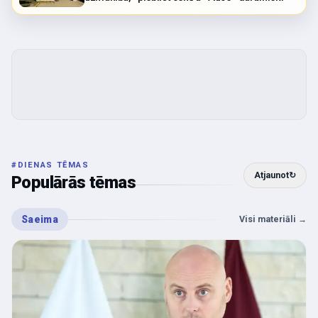
#
DIENAS TĒMAS
Atjaunot
↻
Populārās tēmas
Saeima
Visi materiāli
→