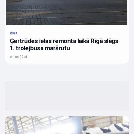
RĪGA
Ģertrūdes ielas remonta laikā Rīgā slēgs
1. trolejbusa maršrutu
pirms 10 st