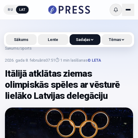
RU
LAT
Sākums
Lente
Sadaļas
Tēmas
Sākums
/
Sports
2026. gada 8. februāris
07:51
⏱
1
min lasīšanas
© LETA
Itālijā atklātas ziemas
olimpiskās spēles ar vēsturē
lielāko Latvijas delegāciju