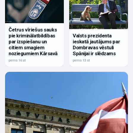
Četrus vīriešus sauks
pie kriminālatbildības
Valsts prezidenta
par izspiešanu un
ieskatā jautājums par
citiem smagiem
Dombravas vēstuli
noziegumiem Kārsavā
Spānijai ir slēdzams
pirms 16 st
pirms 13 st