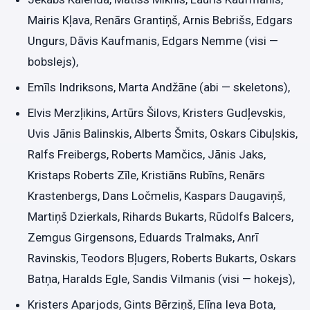
Mairis Kļava, Renārs Grantiņš, Arnis Bebrišs, Edgars
Ungurs, Dāvis Kaufmanis, Edgars Nemme (visi —
bobslejs),
Emīls Indriksons, Marta Andžāne (abi — skeletons),
Elvis Merzļikins, Artūrs Šilovs, Kristers Gudļevskis,
Uvis Jānis Balinskis, Alberts Šmits, Oskars Cibuļskis,
Ralfs Freibergs, Roberts Mamčics, Jānis Jaks,
Kristaps Roberts Zīle, Kristiāns Rubīns, Renārs
Krastenbergs, Dans Ločmelis, Kaspars Daugaviņš,
Martiņš Dzierkals, Rihards Bukarts, Rūdolfs Balcers,
Zemgus Girgensons, Eduards Tralmaks, Anrī
Ravinskis, Teodors Bļugers, Roberts Bukarts, Oskars
Batņa, Haralds Egle, Sandis Vilmanis (visi — hokejs),
Kristers Aparjods, Gints Bērziņš, Elīna Ieva Bota,