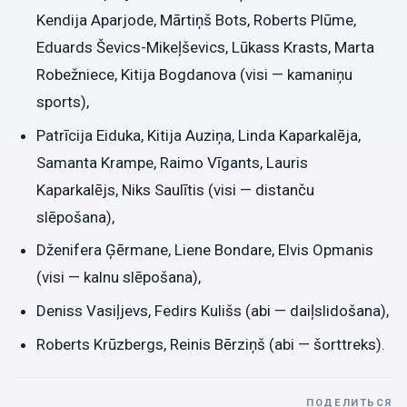
Kendija Aparjode, Mārtiņš Bots, Roberts Plūme,
Eduards Ševics-Mikeļševics, Lūkass Krasts, Marta
Robežniece, Kitija Bogdanova (visi — kamaniņu
sports),
Patrīcija Eiduka, Kitija Auziņa, Linda Kaparkalēja,
Samanta Krampe, Raimo Vīgants, Lauris
Kaparkalējs, Niks Saulītis (visi — distanču
slēpošana),
Dženifera Ģērmane, Liene Bondare, Elvis Opmanis
(visi — kalnu slēpošana),
Deniss Vasiļjevs, Fedirs Kulišs (abi — daiļslidošana),
Roberts Krūzbergs, Reinis Bērziņš (abi — šorttreks).
ПОДЕЛИТЬСЯ