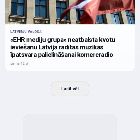
LATVIEŠU VALODĀ
«EHR mediju grupa» neatbalsta kvotu
ieviešanu Latvijā radītas mūzikas
īpatsvara palielināšanai komercradio
pirms 12 st
Lasīt vēl