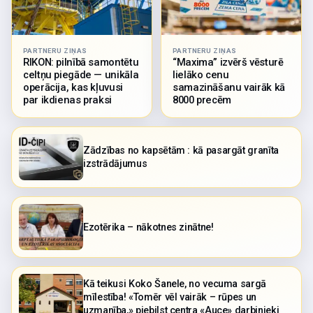
PARTNERU ZIŅAS
PARTNERU ZIŅAS
RIKON: pilnībā samontētu
“Maxima” izvērš vēsturē
celtņu piegāde — unikāla
lielāko cenu
operācija, kas kļuvusi
samazināšanu vairāk kā
par ikdienas praksi
8000 precēm
Zādzības no kapsētām : kā pasargāt granīta
izstrādājumus
Ezotērika – nākotnes zinātne!
Kā teikusi Koko Šanele, no vecuma sargā
mīlestība! «Tomēr vēl vairāk – rūpes un
uzmanība,» piebilst centra «Auce» darbinieki