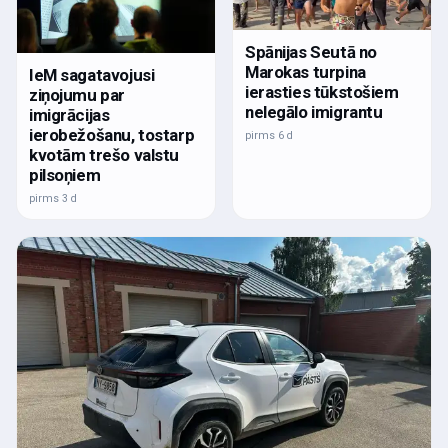
Spānijas Seutā no
Marokas turpina
IeM sagatavojusi
ierasties tūkstošiem
ziņojumu par
nelegālo imigrantu
imigrācijas
ierobežošanu, tostarp
pirms 6 d
kvotām trešo valstu
pilsoņiem
pirms 3 d