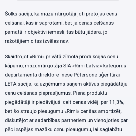
Šolks sacīja, ka mazumtirgotāji ļoti pretojas cenu
celšanai, kas ir saprotami, bet ja cenas celšanas
pamatā ir objektīvi iemesli, tas būtu jādara, jo
ražotājiem citas izvēles nav.
Skaidrojot «Rimi» privātā zīmola produkcijas cenu
kāpumu, mazumtirgotāja SIA «Rimi Latvia» kategoriju
departamenta direktore Inese Pētersone aģentūrai
LETA sacīja, ka uzņēmums saņem aktīvus piegādātāju
cenu celšanas pieprasījumus. Piena produktu
piegādātāji ir piedāvājuši celt cenas vidēji par 11,3%,
bet šo straujo pieaugumu «Rimi» cenšas amortizēt,
diskutējot ar sadarbības partneriem un vienojoties par
pēc iespējas mazāku cenu pieaugumu, lai saglabātu