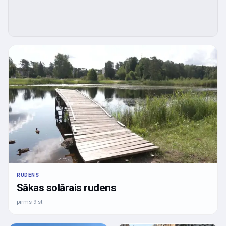
RUDENS
Sākas solārais rudens
pirms 9 st