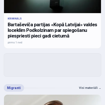
KRIMINĀLS
Bartaševiča partijas «Kopā Latvijai» valdes
loceklim Podkolzinam par spiegošanu
piespriesti pieci gadi cietumā
pirms 1 ned
Migranti
Visi materiāli
→