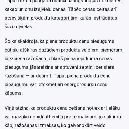
Tāpat otrajā pusgadā būtiski paaugstinājās šokolādes,
kakao un citu izejvielu cenas. Tāpēc cenas celtas arī
atsevišķām produktu kategorijām, kurās iestrādātas
šīs izejvielas.
Šolks skaidroja, ka piena produktu cenu pieaugums
būtiski atšķiras dažādiem produktu veidiem, piemēram,
biezpiena ražošanā jebkurš piena iepirkuma cenas
pieaugums jāsareizina ar aptuveni septiņi, bet siera
ražošanā — ar desmit. Tāpat piena produktu cenu
pieaugumu var ietekmēt arī energoresursu cenu
kāpums.
Viņš atzina, ka produktu cenu celšana notiek ar lielāku
vai mazāku nobīdi attiecībā pret izmaksām, jo sākumā
kāpj ražošanas izmaksas, ko galvenokārt veido