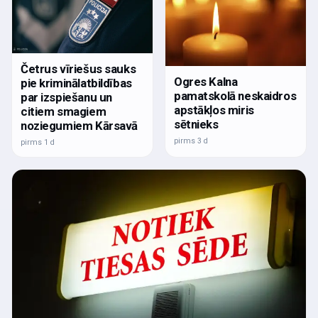
Četrus vīriešus sauks
Ogres Kalna
pie kriminālatbildības
pamatskolā neskaidros
par izspiešanu un
apstākļos miris
citiem smagiem
sētnieks
noziegumiem Kārsavā
pirms 3 d
pirms 1 d