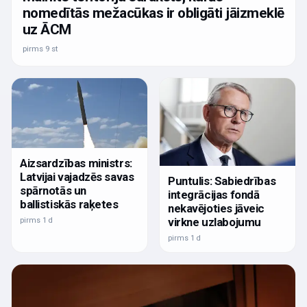
nomedītās mežacūkas ir obligāti jāizmeklē
uz ĀCM
pirms 9 st
Aizsardzības ministrs:
Latvijai vajadzēs savas
Puntulis: Sabiedrības
spārnotās un
integrācijas fondā
ballistiskās raķetes
nekavējoties jāveic
virkne uzlabojumu
pirms 1 d
pirms 1 d