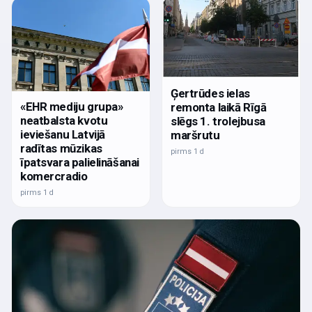
Ģertrūdes ielas
«EHR mediju grupa»
remonta laikā Rīgā
neatbalsta kvotu
slēgs 1. trolejbusa
ieviešanu Latvijā
maršrutu
radītas mūzikas
pirms 1 d
īpatsvara palielināšanai
komercradio
pirms 1 d