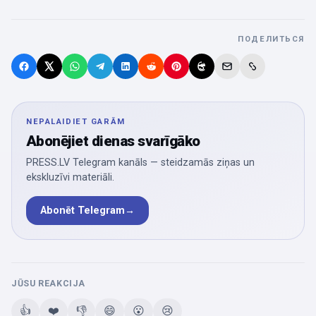
ПОДЕЛИТЬСЯ
NEPALAIDIET GARĀM
Abonējiet dienas svarīgāko
PRESS.LV Telegram kanāls — steidzamās ziņas un
ekskluzīvi materiāli.
Abonēt Telegram
→
JŪSU REAKCIJA
👍
❤️
👎
😄
😮
😢