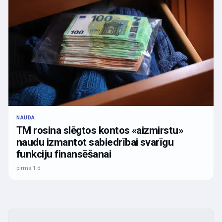
NAUDA
TM rosina slēgtos kontos «aizmirstu»
naudu izmantot sabiedrībai svarīgu
funkciju finansēšanai
pirms 1 d