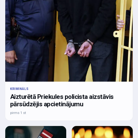
KRIMINĀLS
Aizturētā Priekules policista aizstāvis
pārsūdzējis apcietinājumu
pirms 1 st