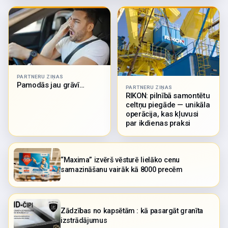
PARTNERU ZIŅAS
Pamodās jau grāvī…
PARTNERU ZIŅAS
RIKON: pilnībā samontētu
celtņu piegāde — unikāla
operācija, kas kļuvusi
par ikdienas praksi
“Maxima” izvērš vēsturē lielāko cenu
samazināšanu vairāk kā 8000 precēm
Zādzības no kapsētām : kā pasargāt granīta
izstrādājumus