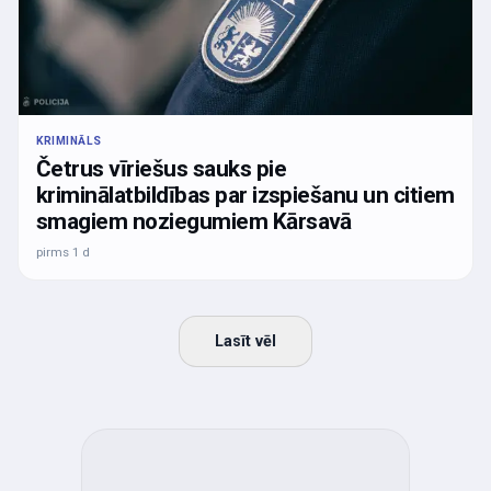
KRIMINĀLS
Četrus vīriešus sauks pie
kriminālatbildības par izspiešanu un citiem
smagiem noziegumiem Kārsavā
pirms 1 d
Lasīt vēl