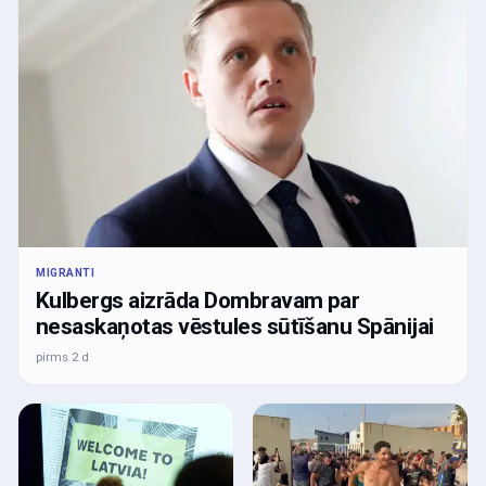
MIGRANTI
Kulbergs aizrāda Dombravam par
nesaskaņotas vēstules sūtīšanu Spānijai
pirms 2 d