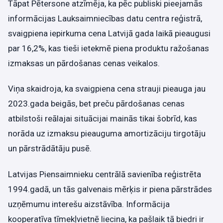
Tāpat Pētersone atzīmēja, ka pēc publiski pieejamās
informācijas Lauksaimniecības datu centra reģistrā,
svaigpiena iepirkuma cena Latvijā gada laikā pieaugusi
par 16,2%, kas tieši ietekmē piena produktu ražošanas
izmaksas un pārdošanas cenas veikalos.
Viņa skaidroja, ka svaigpiena cena strauji pieauga jau
2023.gada beigās, bet preču pārdošanas cenas
atbilstoši reālajai situācijai mainās tikai šobrīd, kas
norāda uz izmaksu pieauguma amortizāciju tirgotāju
un pārstrādātāju pusē.
Latvijas Piensaimnieku centrālā savienība reģistrēta
1994.gadā, un tās galvenais mērķis ir piena pārstrādes
uzņēmumu interešu aizstāvība. Informācija
kooperatīva tīmekļvietnē liecina, ka pašlaik tā biedri ir