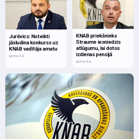
KNAB priekšnieks
Jurēvics: Noteikti
Straume iesniedzis
jāsludina konkurss uz
atlūgumu, lai dotos
KNAB vadītāja amatu
izdienas pensijā
pirms 5 d
pirms 6 d