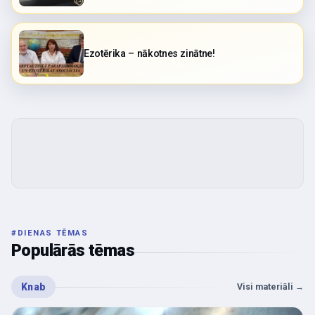
Ezotērika – nākotnes zinātne!
#
DIENAS TĒMAS
Populārās tēmas
Knab
Visi materiāli
→