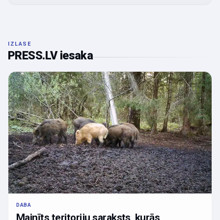
IZLASE
PRESS.LV iesaka
DABA
Mainīts teritoriju saraksts, kurās