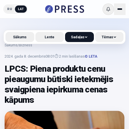
RU
LAT
Sākums
Lente
Sadaļas
Tēmas
Sākums
/
Bizness
2024. gada 8. decembris
08:01
⏱
2
min lasīšanas
© LETA
LPCS: Piena produktu cenu
pieaugumu būtiski ietekmējis
svaigpiena iepirkuma cenas
kāpums