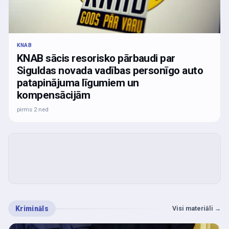
KNAB
KNAB sācis resorisko pārbaudi par
Siguldas novada vadības personīgo auto
patapinājuma līgumiem un
kompensācijām
pirms 2 ned
Krimināls
Visi materiāli
→