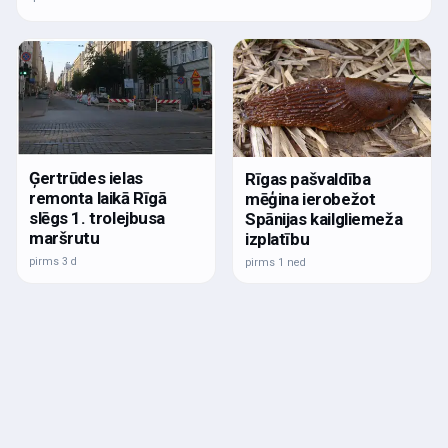
Ģertrūdes ielas
Rīgas pašvaldība
remonta laikā Rīgā
mēģina ierobežot
slēgs 1. trolejbusa
Spānijas kailgliemeža
maršrutu
izplatību
pirms 3 d
pirms 1 ned