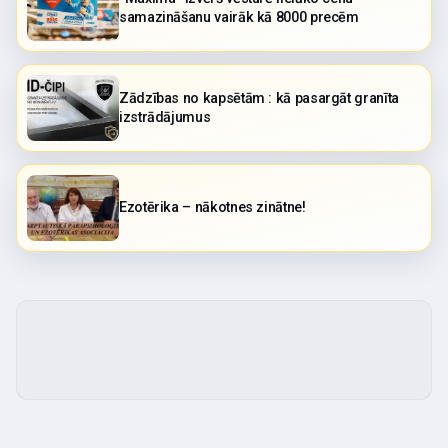
samazināšanu vairāk kā 8000 precēm
Zādzības no kapsētām : kā pasargāt granīta
izstrādājumus
Ezotērika – nākotnes zinātne!