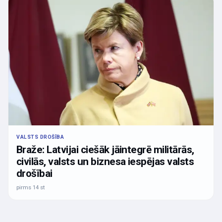
VALSTS DROŠĪBA
Braže: Latvijai ciešāk jāintegrē militārās,
civilās, valsts un biznesa iespējas valsts
drošībai
pirms 14 st