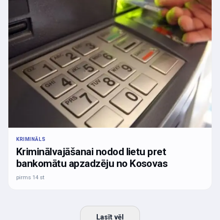
KRIMINĀLS
Kriminālvajāšanai nodod lietu pret
bankomātu apzadzēju no Kosovas
pirms 14 st
Lasīt vēl