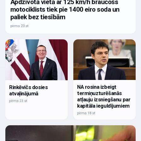
Apdzīvotā vietā ar 125 km/h braucošs
motociklists tiek pie 1400 eiro soda un
paliek bez tiesībām
pirms 23 st
NA rosina izbeigt
Rinkēvičs dosies
termiņuzturēšanās
atvaļinājumā
atļauju izsniegšanu par
pirms 23 st
kapitāla ieguldījumiem
pirms 18 st