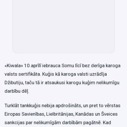
«Kiwala» 10.aprīlī iebrauca Somu līcī bez derīga karoga
valsts sertifikāta. Kuģis kā karoga valsti uzrādīja
Džibutiju, taču tā ir atsaukusi karogu kuģim nelikumīgu
darbību dēļ.
Turklāt tankkuģis nebija apdrošināts, un pret to vērstas
Eiropas Savienības, Lielbritānijas, Kanādas un Šveices
sankcijas par nelikumīgām darbībām pagātnē. Kad