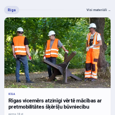
Rīga
Visi materiāli
→
RĪGA
Rīgas vicemērs atzinīgi vērtē mācības ar
pretmobilitātes šķēršļu būvniecību
pirms 18 st