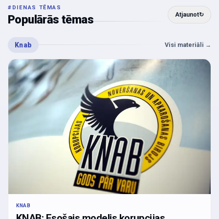
#
DIENAS TĒMAS
Atjaunot
↻
Populārās tēmas
Knab
Visi materiāli
→
KNAB
KNAB: Esošais modelis korupcijas