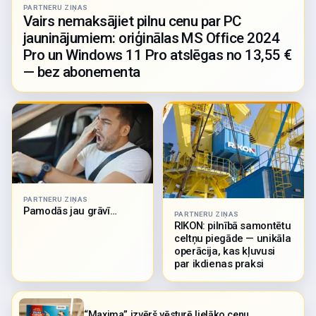
PARTNERU ZIŅAS
Vairs nemaksājiet pilnu cenu par PC
jauninājumiem: oriģinālas MS Office 2024
Pro un Windows 11 Pro atslēgas no 13,55 €
— bez abonementa
PARTNERU ZIŅAS
Pamodās jau grāvī…
PARTNERU ZIŅAS
RIKON: pilnībā samontētu
celtņu piegāde — unikāla
operācija, kas kļuvusi
par ikdienas praksi
“Maxima” izvērš vēsturē lielāko cenu