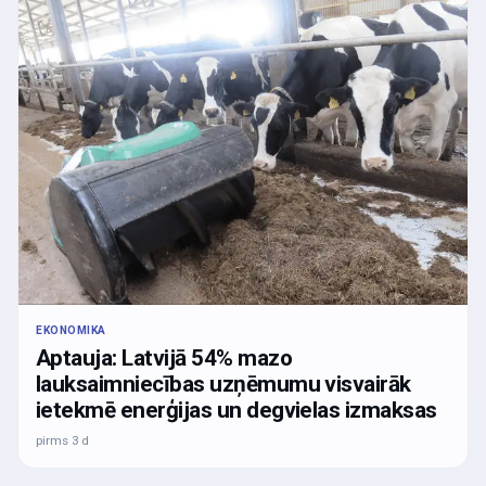
EKONOMIKA
Aptauja: Latvijā 54% mazo
lauksaimniecības uzņēmumu visvairāk
ietekmē enerģijas un degvielas izmaksas
pirms 3 d