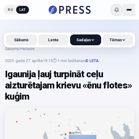
RU
LAT
Sākums
Lente
Sadaļas
Tēmas
Sākums
/
Pasaule
2025. gada 27. aprīlis
19:15
⏱
1
min lasīšanas
© LETA
Igaunija ļauj turpināt ceļu
aizturētajam krievu «ēnu flotes»
kuģim