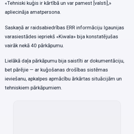
«Tehniski kuģis ir kārtībā un var pamest [valsti],»
apliecināja amatpersona.
Saskaņā ar raidsabiedrības ERR informāciju Igaunijas
varasiestādes iepriekš «Kiwala» bija konstatējušas
vairāk nekā 40 pārkāpumu.
Lielākā daļa pārkāpumu bija saistīti ar dokumentāciju,
bet pārējie — ar kuģošanas drošības sistēmas
ieviešanu, apkalpes apmācību ārkārtas situācijām un
tehniskiem pārkāpumiem.