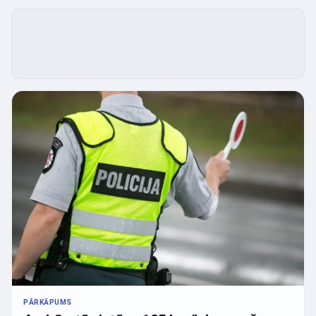
PĀRKĀPUMS