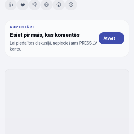
👍
❤️
👎
😄
😮
😢
KOMENTĀRI
Esiet pirmais, kas komentēs
Atvērt
→
Lai piedalītos diskusijā, nepieciešams PRESS.LV
konts.