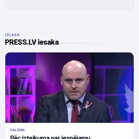
IZLASE
PRESS.LV iesaka
VALDĪBA
Pēc izteikuma par iespējamu