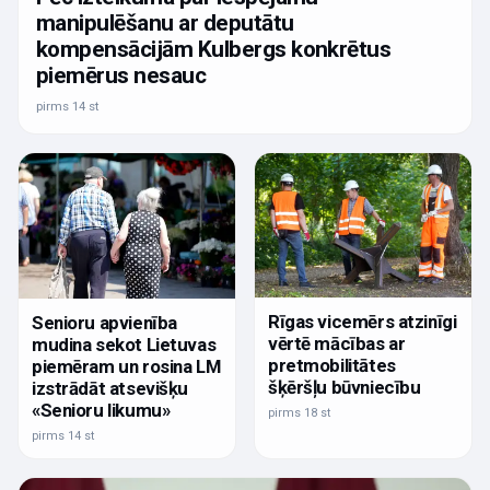
manipulēšanu ar deputātu
kompensācijām Kulbergs konkrētus
piemērus nesauc
pirms 14 st
Rīgas vicemērs atzinīgi
Senioru apvienība
vērtē mācības ar
mudina sekot Lietuvas
pretmobilitātes
piemēram un rosina LM
šķēršļu būvniecību
izstrādāt atsevišķu
«Senioru likumu»
pirms 18 st
pirms 14 st