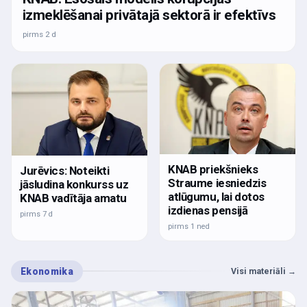
izmeklēšanai privātajā sektorā ir efektīvs
pirms 2 d
KNAB priekšnieks
Jurēvics: Noteikti
Straume iesniedzis
jāsludina konkurss uz
atlūgumu, lai dotos
KNAB vadītāja amatu
izdienas pensijā
pirms 7 d
pirms 1 ned
Ekonomika
Visi materiāli
→