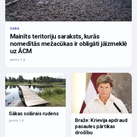
DABA
Mainīts teritoriju saraksts, kurās
nomedītās mežacūkas ir obligāti jāizmeklē
uz ĀCM
pirms 1 d
Sākas solārais rudens
Braže: Krievija apdraud
pirms 1 d
pasaules pārtikas
drošību