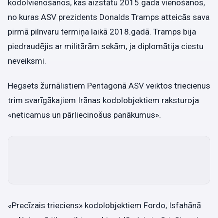
kodolvienošanos, kas aizstātu 2015.gada vienošanos,
no kuras ASV prezidents Donalds Tramps atteicās sava
pirmā pilnvaru termiņa laikā 2018.gadā. Tramps bija
piedraudējis ar militārām sekām, ja diplomātija ciestu
neveiksmi.
Hegsets žurnālistiem Pentagonā ASV veiktos triecienus
trim svarīgākajiem Irānas kodolobjektiem raksturoja
«neticamus un pārliecinošus panākumus».
«Precīzais trieciens» kodolobjektiem Fordo, Isfahānā