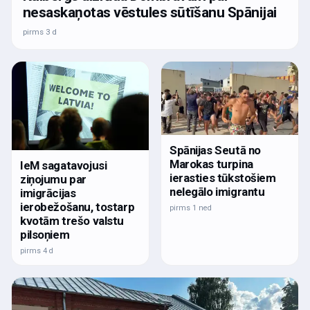
nesaskaņotas vēstules sūtīšanu Spānijai
pirms 3 d
Spānijas Seutā no
Marokas turpina
IeM sagatavojusi
ierasties tūkstošiem
ziņojumu par
nelegālo imigrantu
imigrācijas
ierobežošanu, tostarp
pirms 1 ned
kvotām trešo valstu
pilsoņiem
pirms 4 d