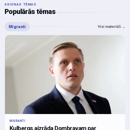
#
DIENAS TĒMAS
Populārās tēmas
Migranti
Visi materiāli
→
MIGRANTI
Kulbergs aizrāda Dombravam par