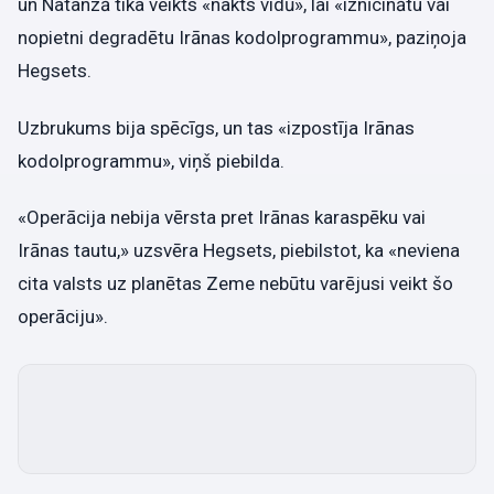
un Natanzā tika veikts «nakts vidū», lai «iznīcinātu vai
nopietni degradētu Irānas kodolprogrammu», paziņoja
Hegsets.
Uzbrukums bija spēcīgs, un tas «izpostīja Irānas
kodolprogrammu», viņš piebilda.
«Operācija nebija vērsta pret Irānas karaspēku vai
Irānas tautu,» uzsvēra Hegsets, piebilstot, ka «neviena
cita valsts uz planētas Zeme nebūtu varējusi veikt šo
operāciju».