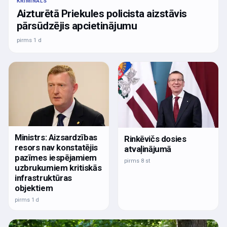
KRIMINĀLS
Aizturētā Priekules policista aizstāvis
pārsūdzējis apcietinājumu
pirms 1 d
Ministrs: Aizsardzības
Rinkēvičs dosies
resors nav konstatējis
atvaļinājumā
pazīmes iespējamiem
pirms 8 st
uzbrukumiem kritiskās
infrastruktūras
objektiem
pirms 1 d