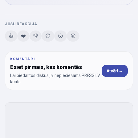
JŪSU REAKCIJA
👍
❤️
👎
😄
😮
😢
KOMENTĀRI
Esiet pirmais, kas komentēs
Atvērt
→
Lai piedalītos diskusijā, nepieciešams PRESS.LV
konts.