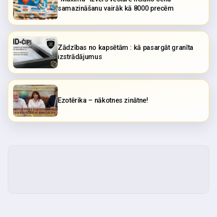
samazināšanu vairāk kā 8000 precēm
Zādzības no kapsētām : kā pasargāt granīta
izstrādājumus
Ezotērika – nākotnes zinātne!