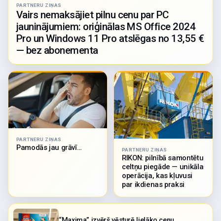
PARTNERU ZIŅAS
Vairs nemaksājiet pilnu cenu par PC
jauninājumiem: oriģinālas MS Office 2024
Pro un Windows 11 Pro atslēgas no 13,55 €
— bez abonementa
PARTNERU ZIŅAS
Pamodās jau grāvī…
PARTNERU ZIŅAS
RIKON: pilnībā samontētu
celtņu piegāde — unikāla
operācija, kas kļuvusi
par ikdienas praksi
“Maxima” izvērš vēsturē lielāko cenu