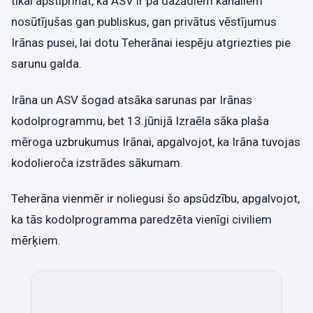
tikai apstiprināt, ka ASV ir pa dažādiem kanāliem
nosūtījušas gan publiskus, gan privātus vēstījumus
Irānas pusei, lai dotu Teherānai iespēju atgriezties pie
sarunu galda.
Irāna un ASV šogad atsāka sarunas par Irānas
kodolprogrammu, bet 13.jūnijā Izraēla sāka plaša
mēroga uzbrukumus Irānai, apgalvojot, ka Irāna tuvojas
kodolieroča izstrādes sākumam.
Teherāna vienmēr ir noliegusi šo apsūdzību, apgalvojot,
ka tās kodolprogramma paredzēta vienīgi civiliem
mērķiem.