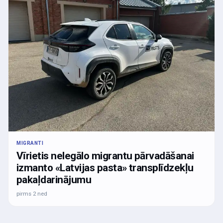
MIGRANTI
Vīrietis nelegālo migrantu pārvadāšanai
izmanto «Latvijas pasta» transplīdzekļu
pakaļdarinājumu
pirms 2 ned