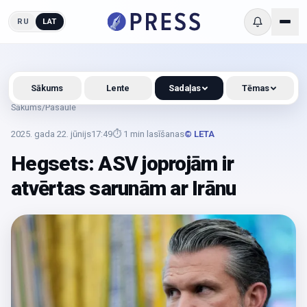
RU
LAT
Sākums
Lente
Sadaļas
Tēmas
Sākums
/
Pasaule
2025. gada 22. jūnijs
17:49
⏱
1
min lasīšanas
© LETA
Hegsets: ASV joprojām ir
atvērtas sarunām ar Irānu