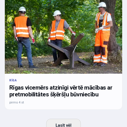
RĪGA
Rīgas vicemērs atzinīgi vērtē mācības ar
pretmobilitātes šķēršļu būvniecību
pirms 4 st
Lasīt vēl