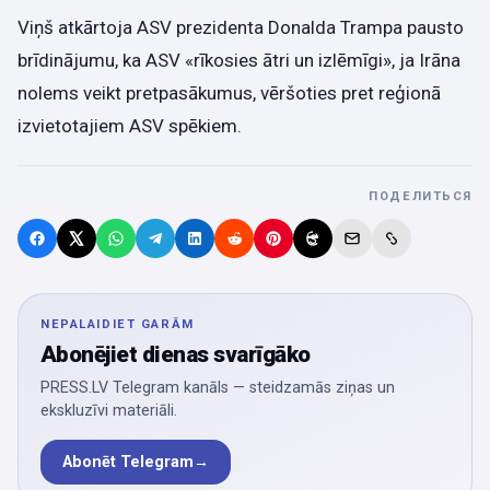
Viņš atkārtoja ASV prezidenta Donalda Trampa pausto
brīdinājumu, ka ASV «rīkosies ātri un izlēmīgi», ja Irāna
nolems veikt pretpasākumus, vēršoties pret reģionā
izvietotajiem ASV spēkiem.
ПОДЕЛИТЬСЯ
NEPALAIDIET GARĀM
Abonējiet dienas svarīgāko
PRESS.LV Telegram kanāls — steidzamās ziņas un
ekskluzīvi materiāli.
Abonēt Telegram
→