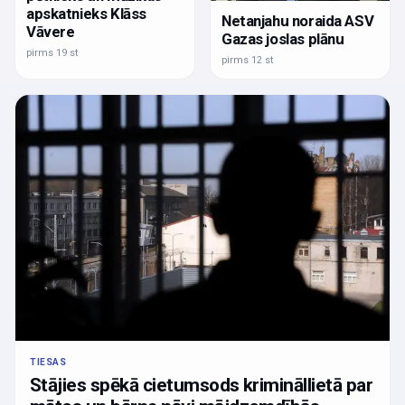
apskatnieks Klāss
Netanjahu noraida ASV
Vāvere
Gazas joslas plānu
pirms 19 st
pirms 12 st
TIESAS
Stājies spēkā cietumsods krimināllietā par