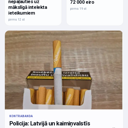
nepaļauties uz
72 000 eiro
mākslīgā intelekta
pirms 19 st
ieteikumiem
pirms 12 st
KONTRABANDA
Policija: Latvijā un kaimiņvalstīs