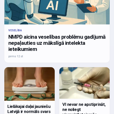
VESELĪBA
NMPD aicina veselības problēmu gadījumā
nepaļauties uz mākslīgā intelekta
ieteikumiem
pirms 12 st
VI nevar ne apstiprināt,
Lielākajai daļai jauniešu
ne noliegt
Latvijā ir normāls svars