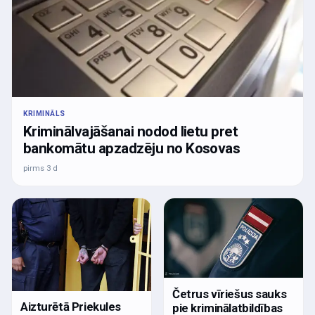
KRIMINĀLS
Kriminālvajāšanai nodod lietu pret
bankomātu apzadzēju no Kosovas
pirms 3 d
Četrus vīriešus sauks
Aizturētā Priekules
pie kriminālatbildības