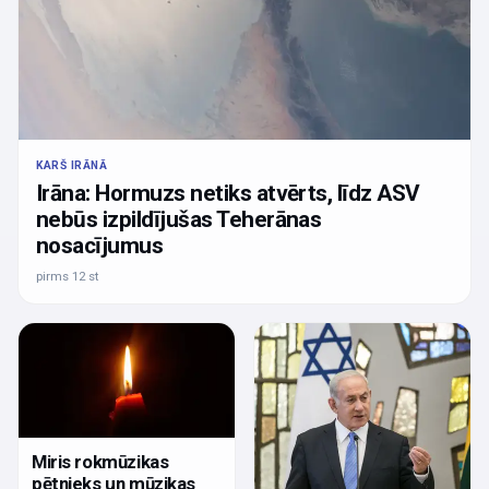
KARŠ IRĀNĀ
Irāna: Hormuzs netiks atvērts, līdz ASV
nebūs izpildījušas Teherānas
nosacījumus
pirms 12 st
Miris rokmūzikas
pētnieks un mūzikas