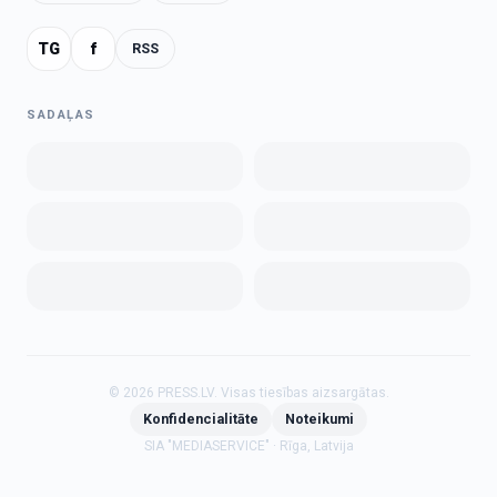
TG
f
RSS
SADAĻAS
©
2026
PRESS.LV.
Visas tiesības aizsargātas.
Konfidencialitāte
Noteikumi
SIA "MEDIASERVICE" · Rīga, Latvija