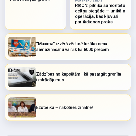
PARTNERU ZIŅAS
RIKON: pilnībā samontētu
celtņu piegāde — unikāla
operācija, kas kļuvusi
par ikdienas praksi
“Maxima” izvērš vēsturē lielāko cenu
samazināšanu vairāk kā 8000 precēm
Zādzības no kapsētām : kā pasargāt granīta
izstrādājumus
Ezotērika – nākotnes zinātne!