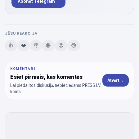
Abonēt Telegram
→
JŪSU REAKCIJA
👍
❤️
👎
😄
😮
😢
KOMENTĀRI
Esiet pirmais, kas komentēs
Atvērt
→
Lai piedalītos diskusijā, nepieciešams PRESS.LV
konts.