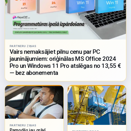
PARTNERU ZIŅAS
Vairs nemaksājiet pilnu cenu par PC
jauninājumiem: oriģinālas MS Office 2024
Pro un Windows 11 Pro atslēgas no 13,55 €
— bez abonementa
PARTNERU ZIŅAS
Pamodās jau grāvī…