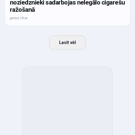
noziedznieki sadarbojas nelegālo cigarešu
ražošanā
pirms 19 st
Lasīt vēl