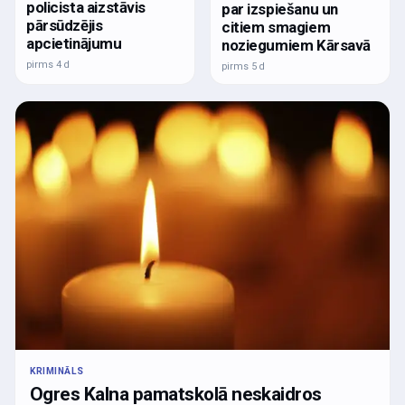
policista aizstāvis
par izspiešanu un
pārsūdzējis
citiem smagiem
apcietinājumu
noziegumiem Kārsavā
pirms 4 d
pirms 5 d
KRIMINĀLS
Ogres Kalna pamatskolā neskaidros