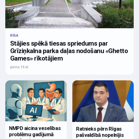
RĪGA
Stājies spēkā tiesas spriedums par
Grīziņkalna parka daļas nodošanu «Ghetto
Games» rīkotājiem
pirms 19 st
NMPD aicina veselības
Ratnieks pērn Rīgas
problēmu gadījumā
pašvaldībā nopelnījis