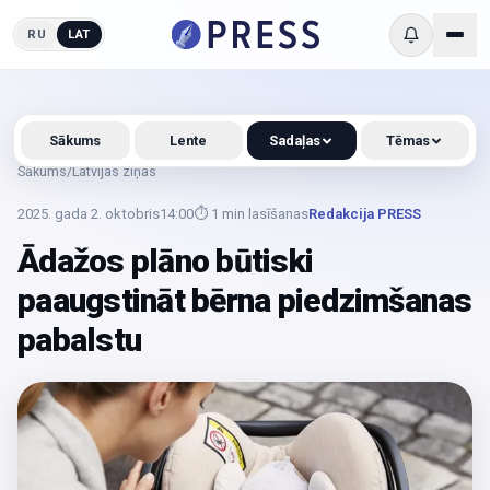
RU
LAT
Sākums
Lente
Sadaļas
Tēmas
Sākums
/
Latvijas ziņas
2025. gada 2. oktobris
14:00
⏱
1
min lasīšanas
Redakcija PRESS
Ādažos plāno būtiski
paaugstināt bērna piedzimšanas
pabalstu