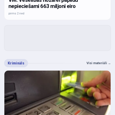
VM: Veselības nozarei papildu
nepieciešami 663 miljoni eiro
pirms 2 ned
Krimināls
Visi materiāli
→