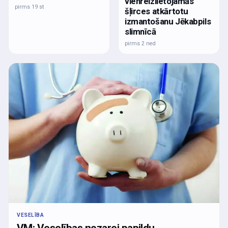
vienreizlietojamās
pirms 19 st
šļirces atkārtotu
izmantošanu Jēkabpils
slimnīcā
pirms 2 ned
VESELĪBA