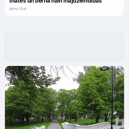
mātes un bērna nāvi mājdzemdībās
pirms 12 st