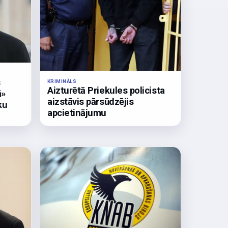
s
KRIMINĀLS
Aizturētā Priekules policista
ā»
aizstāvis pārsūdzējis
ku
apcietinājumu