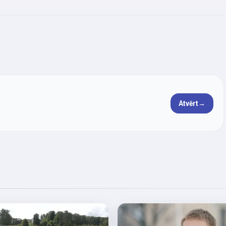
Atvērt
→