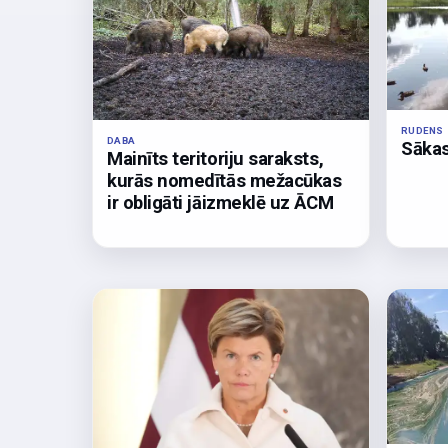
RUDENS
DABA
Sākas
Mainīts teritoriju saraksts,
kurās nomedītās mežacūkas
ir obligāti jāizmeklē uz ĀCM