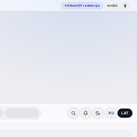
♥
Atbalstīt redakciju
Ienākt
RU
LAT