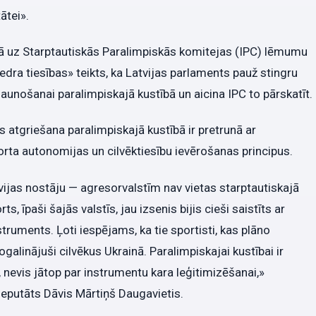
ātei».
bā uz Starptautiskās Paralimpiskās komitejas (IPC) lēmumu
biedra tiesības» teikts, ka Latvijas parlaments pauž stingru
jaunošanai paralimpiskajā kustībā un aicina IPC to pārskatīt.
s atgriešana paralimpiskajā kustībā ir pretrunā ar
rta autonomijas un cilvēktiesību ievērošanas principus.
jas nostāju — agresorvalstīm nav vietas starptautiskajā
, īpaši šajās valstīs, jau izsenis bijis cieši saistīts ar
ruments. Ļoti iespējams, ka tie sportisti, kas plāno
nogalinājuši cilvēkus Ukrainā. Paralimpiskajai kustībai ir
 nevis jātop par instrumentu kara leģitimizēšanai,»
deputāts Dāvis Mārtiņš Daugavietis.