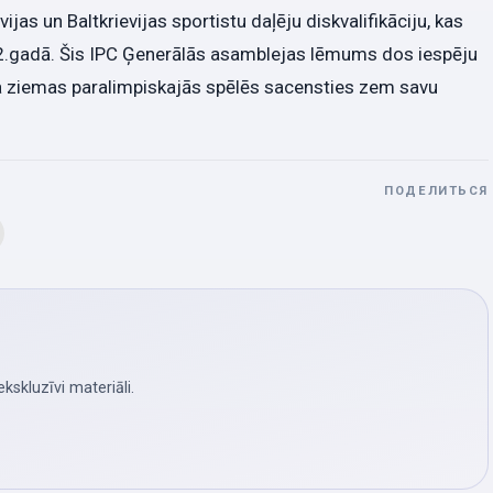
as un Baltkrievijas sportistu daļēju diskvalifikāciju, kas
22.gadā. Šis IPC Ģenerālās asamblejas lēmums dos iespēju
da ziemas paralimpiskajās spēlēs sacensties zem savu
ПОДЕЛИТЬСЯ
skluzīvi materiāli.