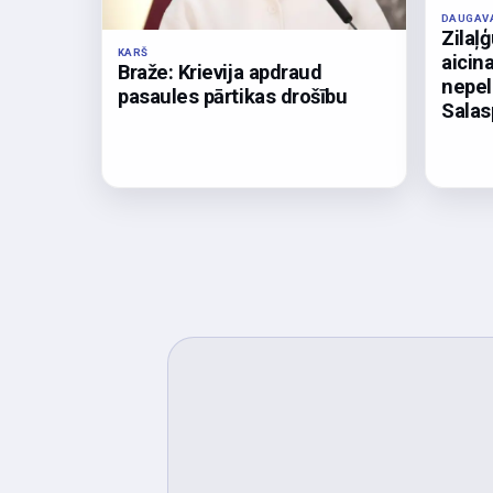
DAUGAV
Zilaļ
KARŠ
aicin
Braže: Krievija apdraud
nepel
pasaules pārtikas drošību
Salas