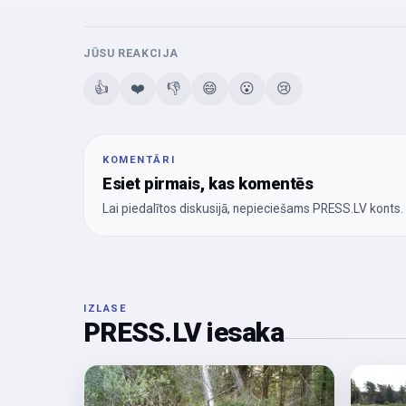
JŪSU REAKCIJA
👍
❤️
👎
😄
😮
😢
KOMENTĀRI
Esiet pirmais, kas komentēs
Lai piedalītos diskusijā, nepieciešams PRESS.LV konts.
IZLASE
PRESS.LV iesaka