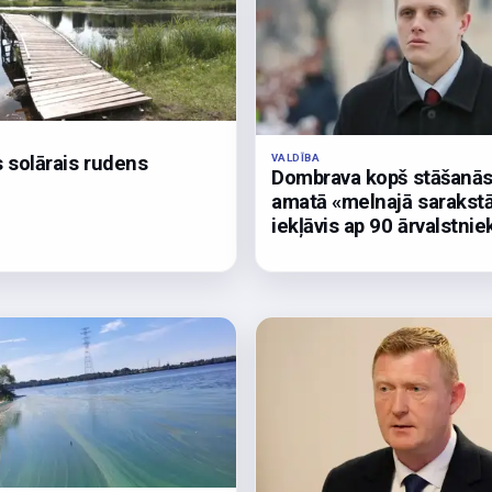
VALDĪBA
 solārais rudens
Dombrava kopš stāšanā
amatā «melnajā sarakst
iekļāvis ap 90 ārvalstnie