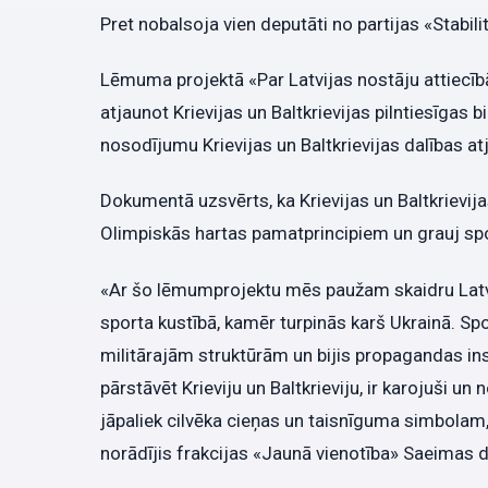
Pret nobalsoja vien deputāti no partijas «Stabilit
Lēmuma projektā «Par Latvijas nostāju attiecī
atjaunot Krievijas un Baltkrievijas pilntiesīgas 
nosodījumu Krievijas un Baltkrievijas dalības at
Dokumentā uzsvērts, ka Krievijas un Baltkrievija
Olimpiskās hartas pamatprincipiem un grauj spo
«Ar šo lēmumprojektu mēs paužam skaidru Latvi
sporta kustībā, kamēr turpinās karš Ukrainā. Sports
militārajām struktūrām un bijis propagandas inst
pārstāvēt Krieviju un Baltkrieviju, ir karojuši un 
jāpaliek cilvēka cieņas un taisnīguma simbolam,
norādījis frakcijas «Jaunā vienotība» Saeimas 