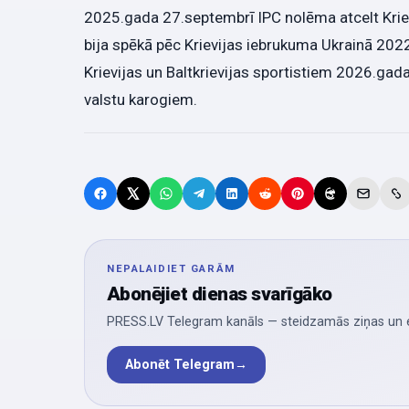
2025.gada 27.septembrī IPC nolēma atcelt Krievij
bija spēkā pēc Krievijas iebrukuma Ukrainā 20
Krievijas un Baltkrievijas sportistiem 2026.ga
valstu karogiem.
NEPALAIDIET GARĀM
Abonējiet dienas svarīgāko
PRESS.LV Telegram kanāls — steidzamās ziņas un ek
Abonēt Telegram
→