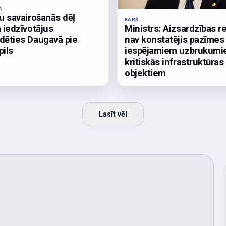
A
ģu savairošanās dēļ
KARŠ
a iedzīvotājus
Ministrs: Aizsardzības r
dēties Daugavā pie
nav konstatējis pazīmes
pils
iespējamiem uzbrukum
kritiskās infrastruktūras
objektiem
Lasīt vēl