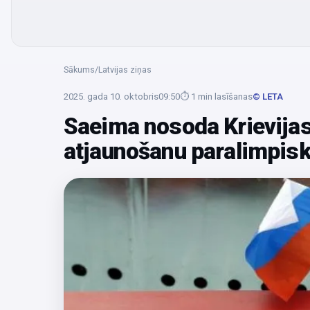
Sākums
/
Latvijas ziņas
2025. gada 10. oktobris
09:50
⏱
1
min lasīšanas
© LETA
Saeima nosoda Krievijas 
atjaunošanu paralimpisk