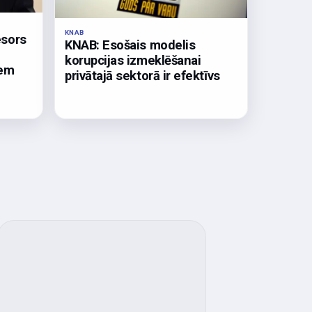
KNAB
esors
KNAB: Esošais modelis
korupcijas izmeklēšanai
iem
privātajā sektorā ir efektīvs