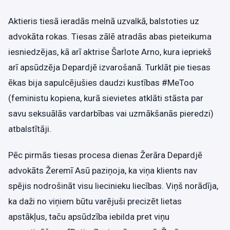
Aktieris tiesā ieradās melnā uzvalkā, balstoties uz
advokāta rokas. Tiesas zālē atradās abas pieteikuma
iesniedzējas, kā arī aktrise Šarlote Arno, kura iepriekš
arī apsūdzēja Depardjē izvarošanā. Turklāt pie tiesas
ēkas bija sapulcējušies daudzi kustības #MeToo
(feministu kopiena, kurā sievietes atklāti stāsta par
savu seksuālās vardarbības vai uzmākšanās pieredzi)
atbalstītāji.
Pēc pirmās tiesas procesa dienas Žerāra Depardjē
advokāts Žeremī Asū paziņoja, ka viņa klients nav
spējis nodrošināt visu liecinieku liecības. Viņš norādīja,
ka daži no viņiem būtu varējuši precizēt lietas
apstākļus, taču apsūdzība iebilda pret viņu