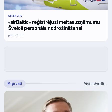
AIRBALTIC
«airBaltic» reģistrējusi meitasuzņēmumu
Šveicē personāla nodrošināšanai
pirms 2 ned
Migranti
Visi materiāli
→