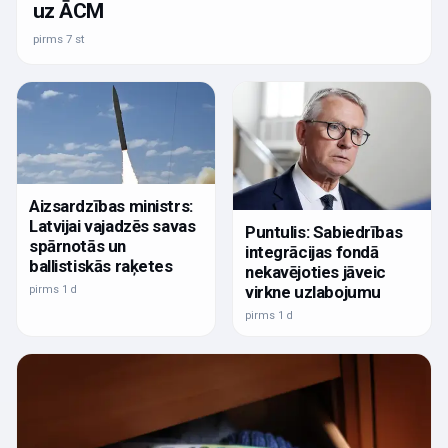
uz ĀCM
pirms 7 st
Aizsardzības ministrs:
Latvijai vajadzēs savas
Puntulis: Sabiedrības
spārnotās un
integrācijas fondā
ballistiskās raķetes
nekavējoties jāveic
virkne uzlabojumu
pirms 1 d
pirms 1 d