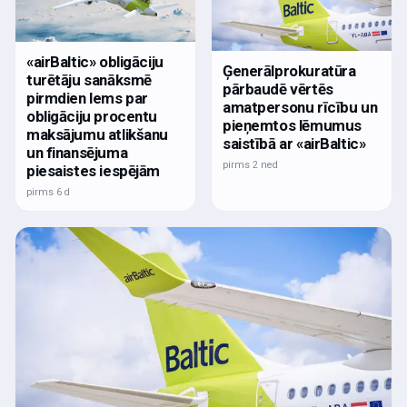
«airBaltic» obligāciju
Ģenerālprokuratūra
turētāju sanāksmē
pārbaudē vērtēs
pirmdien lems par
amatpersonu rīcību un
obligāciju procentu
pieņemtos lēmumus
maksājumu atlikšanu
saistībā ar «airBaltic»
un finansējuma
pirms 2 ned
piesaistes iespējām
pirms 6 d