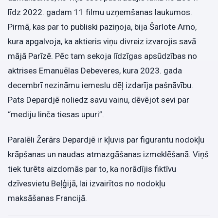
līdz 2022. gadam 11 filmu uzņemšanas laukumos.
Pirmā, kas par to publiski paziņoja, bija Šarlote Arno,
kura apgalvoja, ka aktieris viņu divreiz izvarojis savā
mājā Parīzē. Pēc tam sekoja līdzīgas apsūdzības no
aktrises Emanuēlas Debeveres, kura 2023. gada
decembrī nezināmu iemeslu dēļ izdarīja pašnāvību.
Pats Depardjē noliedz savu vainu, dēvējot sevi par
“mediju linča tiesas upuri”.
Paralēli Žerārs Depardjē ir kļuvis par figurantu nodokļu
krāpšanas un naudas atmazgāšanas izmeklēšanā. Viņš
tiek turēts aizdomās par to, ka norādījis fiktīvu
dzīvesvietu Beļģijā, lai izvairītos no nodokļu
maksāšanas Francijā.