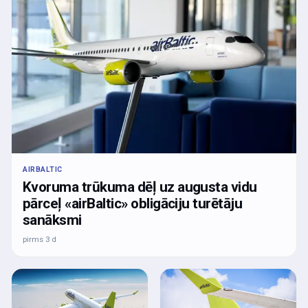
AIRBALTIC
Kvoruma trūkuma dēļ uz augusta vidu
pārceļ «airBaltic» obligāciju turētāju
sanāksmi
pirms 3 d