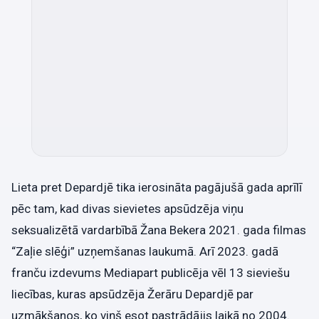
Lieta pret Depardjē tika ierosināta pagājušā gada aprīlī
pēc tam, kad divas sievietes apsūdzēja viņu
seksualizētā vardarbībā Žana Bekera 2021. gada filmas
“Zaļie slēģi” uzņemšanas laukumā. Arī 2023. gadā
franču izdevums Mediapart publicēja vēl 13 sieviešu
liecības, kuras apsūdzēja Žerāru Depardjē par
uzmākšanos, ko viņš esot pastrādājis laikā no 2004.