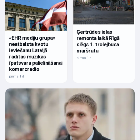
Ģertrūdes ielas
«EHR mediju grupa»
remonta laikā Rīgā
neatbalsta kvotu
slēgs 1. trolejbusa
ieviešanu Latvijā
maršrutu
radītas mūzikas
pirms 1 d
īpatsvara palielināšanai
komercradio
pirms 1 d