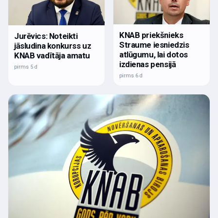
KNAB priekšnieks
Jurēvics: Noteikti
Straume iesniedzis
jāsludina konkurss uz
atlūgumu, lai dotos
KNAB vadītāja amatu
izdienas pensijā
pirms 5 d
pirms 6 d