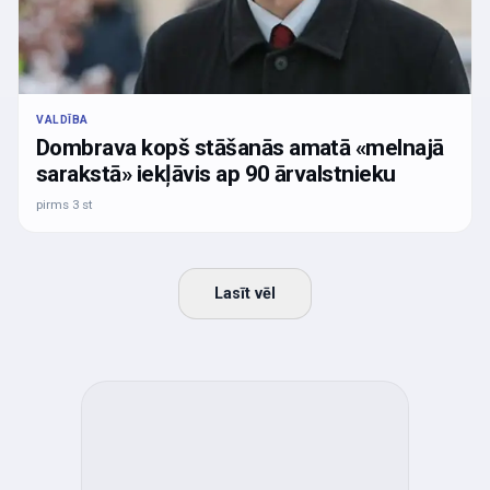
VALDĪBA
Dombrava kopš stāšanās amatā «melnajā
sarakstā» iekļāvis ap 90 ārvalstnieku
pirms 3 st
Lasīt vēl