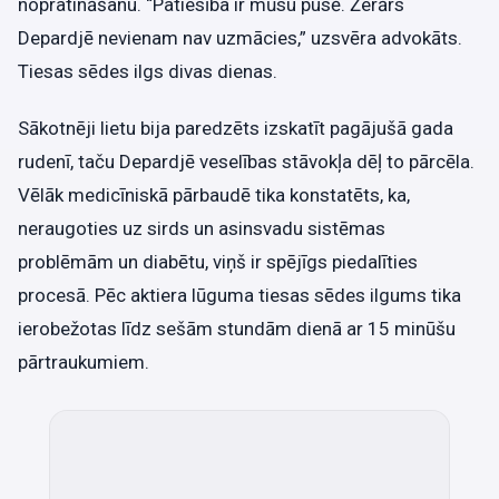
nopratināšanu. “Patiesība ir mūsu pusē. Žerārs
Depardjē nevienam nav uzmācies,” uzsvēra advokāts.
Tiesas sēdes ilgs divas dienas.
Sākotnēji lietu bija paredzēts izskatīt pagājušā gada
rudenī, taču Depardjē veselības stāvokļa dēļ to pārcēla.
Vēlāk medicīniskā pārbaudē tika konstatēts, ka,
neraugoties uz sirds un asinsvadu sistēmas
problēmām un diabētu, viņš ir spējīgs piedalīties
procesā. Pēc aktiera lūguma tiesas sēdes ilgums tika
ierobežotas līdz sešām stundām dienā ar 15 minūšu
pārtraukumiem.