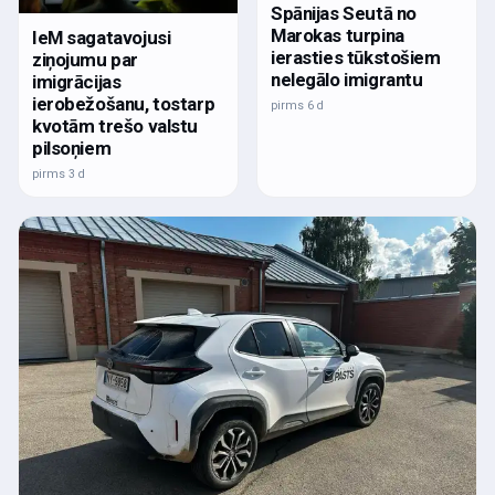
Spānijas Seutā no
Marokas turpina
IeM sagatavojusi
ierasties tūkstošiem
ziņojumu par
nelegālo imigrantu
imigrācijas
ierobežošanu, tostarp
pirms 6 d
kvotām trešo valstu
pilsoņiem
pirms 3 d