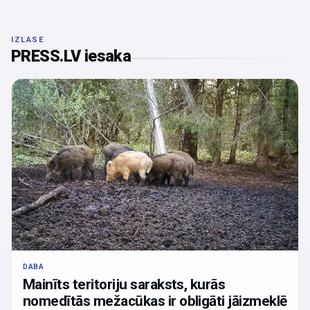
IZLASE
PRESS.LV iesaka
DABA
Mainīts teritoriju saraksts, kurās
nomedītās mežacūkas ir obligāti jāizmeklē