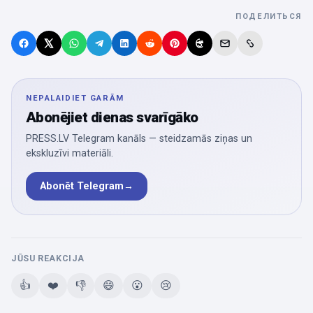
ПОДЕЛИТЬСЯ
NEPALAIDIET GARĀM
Abonējiet dienas svarīgāko
PRESS.LV Telegram kanāls — steidzamās ziņas un
ekskluzīvi materiāli.
Abonēt Telegram
→
JŪSU REAKCIJA
👍
❤️
👎
😄
😮
😢