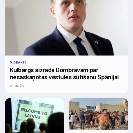
MIGRANTI
Kulbergs aizrāda Dombravam par
nesaskaņotas vēstules sūtīšanu Spānijai
pirms 2 d