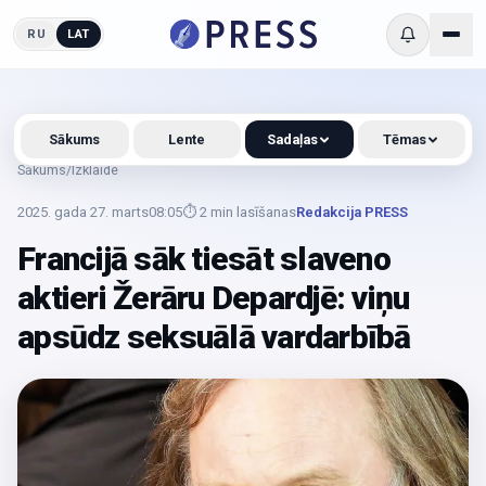
RU
LAT
Sākums
Lente
Sadaļas
Tēmas
Sākums
/
Izklaide
2025. gada 27. marts
08:05
⏱
2
min lasīšanas
Redakcija PRESS
Francijā sāk tiesāt slaveno
aktieri Žerāru Depardjē: viņu
apsūdz seksuālā vardarbībā