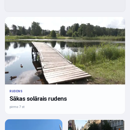
RUDENS
Sākas solārais rudens
pirms 7 st