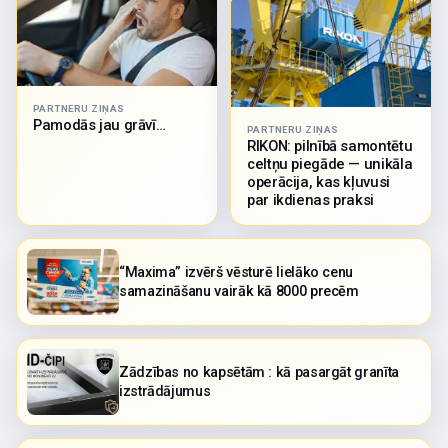
PARTNERU ZIŅAS
Pamodās jau grāvī…
PARTNERU ZIŅAS
RIKON: pilnībā samontētu
celtņu piegāde — unikāla
operācija, kas kļuvusi
par ikdienas praksi
“Maxima” izvērš vēsturē lielāko cenu
samazināšanu vairāk kā 8000 precēm
Zādzības no kapsētām : kā pasargāt granīta
izstrādājumus