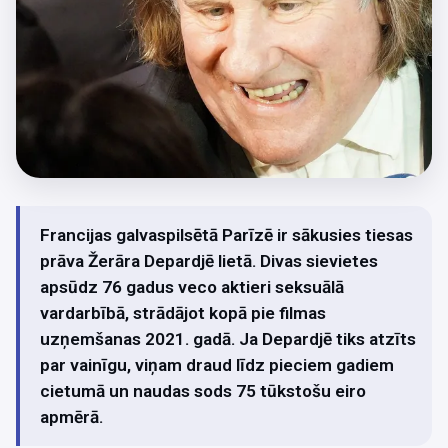
Francijas galvaspilsētā Parīzē ir sākusies tiesas
prāva Žerāra Depardjē lietā. Divas sievietes
apsūdz 76 gadus veco aktieri seksuālā
vardarbībā, strādājot kopā pie filmas
uzņemšanas 2021. gadā. Ja Depardjē tiks atzīts
par vainīgu, viņam draud līdz pieciem gadiem
cietumā un naudas sods 75 tūkstošu eiro
apmērā.