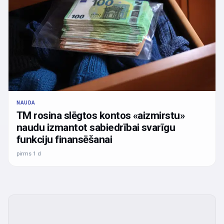
NAUDA
TM rosina slēgtos kontos «aizmirstu»
naudu izmantot sabiedrībai svarīgu
funkciju finansēšanai
pirms 1 d