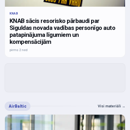
KNAB
KNAB sācis resorisko pārbaudi par
Siguldas novada vadības personīgo auto
patapinājuma līgumiem un
kompensācijām
pirms 2 ned
AirBaltic
Visi materiāli
→