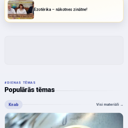
Ezotērika – nākotnes zinātne!
#
DIENAS TĒMAS
Populārās tēmas
Knab
Visi materiāli
→