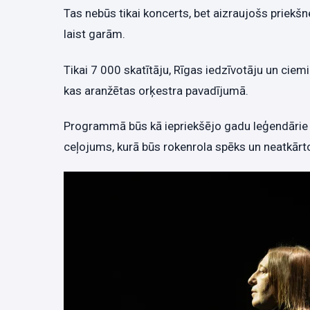
Tas nebūs tikai koncerts, bet aizraujošs priek
laist garām.
Tikai 7 000 skatītāju, Rīgas iedzīvotāju un cie
kas aranžētas orķestra pavadījumā.
Programmā būs kā iepriekšējo gadu leģendārie h
ceļojums, kurā būs rokenrola spēks un neatkārt