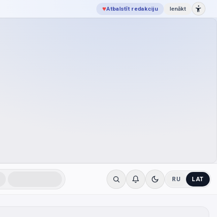
♥
Atbalstīt redakciju
Ienākt
RU
LAT