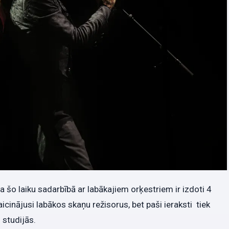
a šo laiku sadarbībā ar labākajiem orķestriem ir izdoti 4
icinājusi labākos skaņu režisorus, bet paši ieraksti tiek
 studijās.