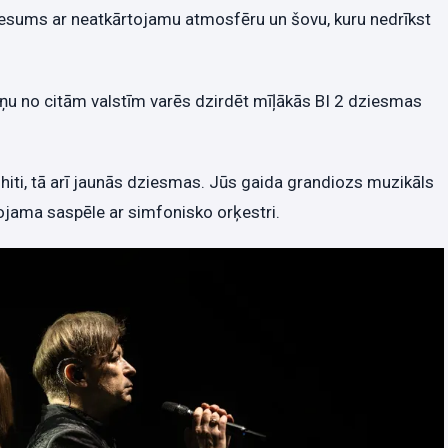
šnesums ar neatkārtojamu atmosfēru un šovu, kuru nedrīkst
miņu no citām valstīm varēs dzirdēt mīļākās BI 2 dziesmas
iti, tā arī jaunās dziesmas. Jūs gaida grandiozs muzikāls
ojama saspēle ar simfonisko orķestri.