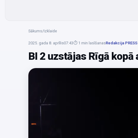
Sākums
/
Izklaide
2025. gada 8. aprīlis
07:43
⏱
1
min lasīšanas
Redakcija PRESS
BI 2 uzstājas Rīgā kopā 