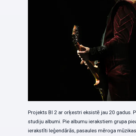
Projekts BI 2 ar orķestri eksistē jau 20 gadus. P
studiju albumi. Pie albumu ierakstiem grupa piea
ierakstīti leģendārās, pasaules mēroga mūzikas