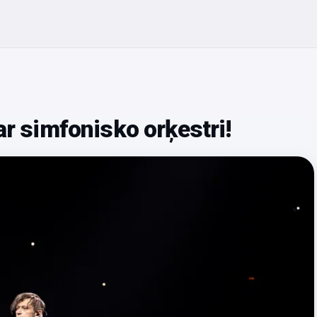
ar simfonisko orķestri!