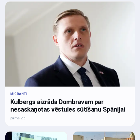
MIGRANTI
Kulbergs aizrāda Dombravam par
nesaskaņotas vēstules sūtīšanu Spānijai
pirms 2 d