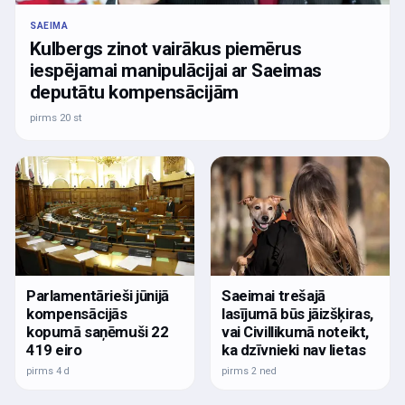
SAEIMA
Kulbergs zinot vairākus piemērus
iespējamai manipulācijai ar Saeimas
deputātu kompensācijām
pirms 20 st
Parlamentārieši jūnijā
Saeimai trešajā
kompensācijās
lasījumā būs jāizšķiras,
kopumā saņēmuši 22
vai Civillikumā noteikt,
419 eiro
ka dzīvnieki nav lietas
pirms 4 d
pirms 2 ned