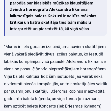
parodija par klasiskās mūzikas klausītājiem.
Zviedru horeogrāfa Aleksandra Ekmana
laikmetīgais balets Kaktusi ir veltīts mākslas
kritikai un katra skatītāja tiesībām mākslu
interpretēt un pieredzēt tā, kā viņš vēlas.
“Mums ir liels gods un izaicinājums saviem skatītājiem
vienā vakarā piedāvāt divus izcilus baletus, ko iestudē
labākās kompānijas visā pasaulē. Aleksandrs Ekmans ir
viens no pasaulē šobrīd pieprasītākajiem horeogrāfiem.
Viņa balets Kaktusi līdz šim iestudēts jau vairāk nekā
divdesmit piecās kompānijās, un to noskatījušies vairāk
par pusmiljonu skatītāju. Džeroms Robinss ir aizvadītā
gadsimta baleta leģenda, un viņa fonds ļoti uzmana,
kam uzticēt baletu Koncerts (jeb Briesmas ikvienam).