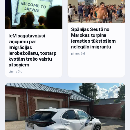
Spānijas Seutā no
Marokas turpina
IeM sagatavojusi
ierasties tūkstošiem
ziņojumu par
nelegālo imigrantu
imigrācijas
ierobežošanu, tostarp
pirms 6 d
kvotām trešo valstu
pilsoņiem
pirms 3 d