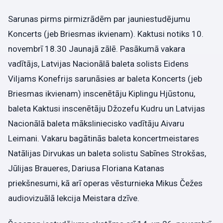
Sarunas pirms pirmizrādēm par jauniestudējumu
Koncerts (jeb Briesmas ikvienam). Kaktusi notiks 10.
novembrī 18.30 Jaunajā zālē. Pasākumā vakara
vadītājs, Latvijas Nacionālā baleta solists Eidens
Viljams Konefrijs sarunāsies ar baleta Koncerts (jeb
Briesmas ikvienam) inscenētāju Kiplingu Hjūstonu,
baleta Kaktusi inscenētāju Džozefu Kudru un Latvijas
Nacionālā baleta māksliniecisko vadītāju Aivaru
Leimani. Vakaru bagātinās baleta koncertmeistares
Natālijas Dirvukas un baleta solistu Sabīnes Strokšas,
Jūlijas Braueres, Dariusa Floriana Katanas
priekšnesumi, kā arī operas vēsturnieka Mikus Čežes
audiovizuālā lekcija Meistara dzīve.