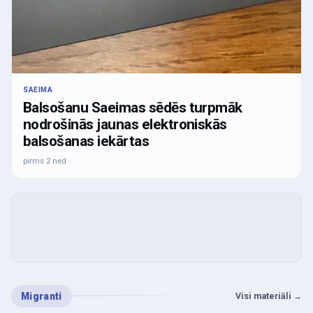
SAEIMA
Balsošanu Saeimas sēdēs turpmāk
nodrošinās jaunas elektroniskās
balsošanas iekārtas
pirms 2 ned
Migranti
Visi materiāli
→