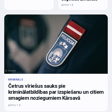
pirms 1 d
KRIMINĀLS
Četrus vīriešus sauks pie
kriminālatbildības par izspiešanu un citiem
smagiem noziegumiem Kārsavā
pirms 1 d