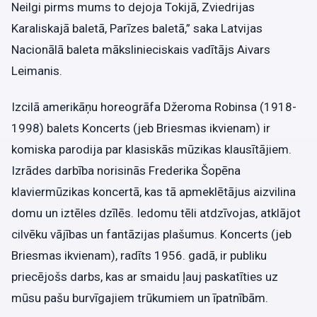
Neilgi pirms mums to dejoja Tokijā, Zviedrijas
Karaliskajā baletā, Parīzes baletā,” saka Latvijas
Nacionālā baleta mākslinieciskais vadītājs Aivars
Leimanis.
Izcilā amerikāņu horeogrāfa Džeroma Robinsa (1918-
1998) balets Koncerts (jeb Briesmas ikvienam) ir
komiska parodija par klasiskās mūzikas klausītājiem.
Izrādes darbība norisinās Frederika Šopēna
klaviermūzikas koncertā, kas tā apmeklētājus aizvilina
domu un iztēles dzīlēs. Iedomu tēli atdzīvojas, atklājot
cilvēku vājības un fantāzijas plašumus. Koncerts (jeb
Briesmas ikvienam), radīts 1956. gadā, ir publiku
priecējošs darbs, kas ar smaidu ļauj paskatīties uz
mūsu pašu burvīgajiem trūkumiem un īpatnībām.