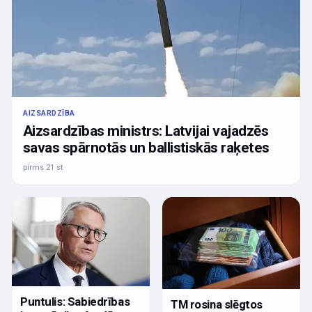
AIZSARDZĪBA
Aizsardzības ministrs: Latvijai vajadzēs
savas spārnotās un ballistiskās raķetes
pirms 21 st
Puntulis: Sabiedrības
TM rosina slēgtos