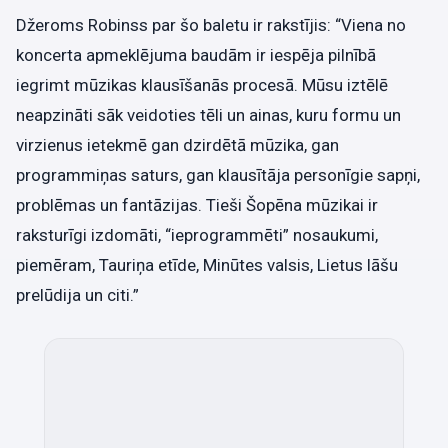
Džeroms Robinss par šo baletu ir rakstījis: “Viena no
koncerta apmeklējuma baudām ir iespēja pilnībā
iegrimt mūzikas klausīšanās procesā. Mūsu iztēlē
neapzināti sāk veidoties tēli un ainas, kuru formu un
virzienus ietekmē gan dzirdētā mūzika, gan
programmiņas saturs, gan klausītāja personīgie sapņi,
problēmas un fantāzijas. Tieši Šopēna mūzikai ir
raksturīgi izdomāti, “ieprogrammēti” nosaukumi,
piemēram, Tauriņa etīde, Minūtes valsis, Lietus lāšu
prelūdija un citi.”