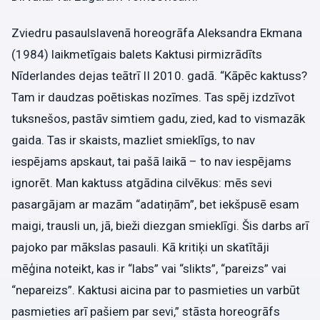
Zviedru pasaulslavenā horeogrāfa Aleksandra Ekmana
(1984) laikmetīgais balets Kaktusi pirmizrādīts
Nīderlandes dejas teātrī II 2010. gadā. “Kāpēc kaktuss?
Tam ir daudzas poētiskas nozīmes. Tas spēj izdzīvot
tuksnešos, pastāv simtiem gadu, zied, kad to vismazāk
gaida. Tas ir skaists, mazliet smieklīgs, to nav
iespējams apskaut, tai pašā laikā – to nav iespējams
ignorēt. Man kaktuss atgādina cilvēkus: mēs sevi
pasargājam ar mazām “adatiņām”, bet iekšpusē esam
maigi, trausli un, jā, bieži diezgan smieklīgi. Šis darbs arī
pajoko par mākslas pasauli. Kā kritiķi un skatītāji
mēģina noteikt, kas ir “labs” vai “slikts”, “pareizs” vai
“nepareizs”. Kaktusi aicina par to pasmieties un varbūt
pasmieties arī pašiem par sevi,” stāsta horeogrāfs