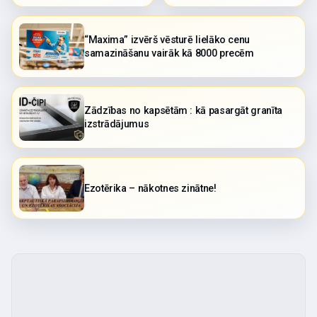
“Maxima” izvērš vēsturē lielāko cenu
samazināšanu vairāk kā 8000 precēm
Zādzības no kapsētām : kā pasargāt granīta
izstrādājumus
Ezotērika – nākotnes zinātne!