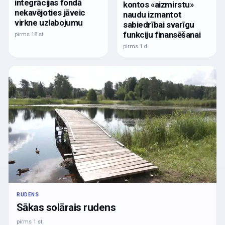
integrācijas fondā
kontos «aizmirstu»
nekavējoties jāveic
naudu izmantot
virkne uzlabojumu
sabiedrībai svarīgu
funkciju finansēšanai
pirms 18 st
pirms 1 d
RUDENS
Sākas solārais rudens
pirms 1 st