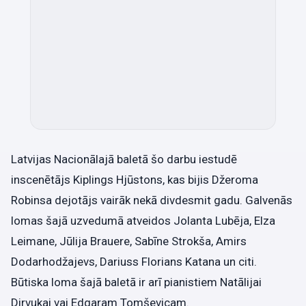
Latvijas Nacionālajā baletā šo darbu iestudē
inscenētājs Kiplings Hjūstons, kas bijis Džeroma
Robinsa dejotājs vairāk nekā divdesmit gadu. Galvenās
lomas šajā uzvedumā atveidos Jolanta Lubēja, Elza
Leimane, Jūlija Brauere, Sabīne Strokša, Amirs
Dodarhodžajevs, Dariuss Florians Katana un citi.
Būtiska loma šajā baletā ir arī pianistiem Natālijai
Dirvukai vai Edgaram Tomševicam.