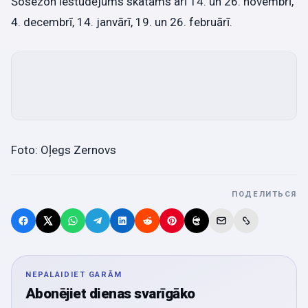
Šosezon iestudējums skatāms arī 14. un 26. novembrī,
4. decembrī, 14. janvārī, 19. un 26. februārī.
Foto: Oļegs Zernovs
ПОДЕЛИТЬСЯ
NEPALAIDIET GARĀM
Abonējiet dienas svarīgāko