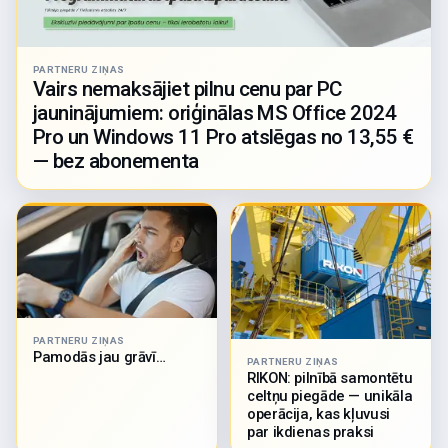
PARTNERU ZIŅAS
Vairs nemaksājiet pilnu cenu par PC
jauninājumiem: oriģinālas MS Office 2024
Pro un Windows 11 Pro atslēgas no 13,55 €
— bez abonementa
PARTNERU ZIŅAS
Pamodās jau grāvī…
PARTNERU ZIŅAS
RIKON: pilnībā samontētu
celtņu piegāde — unikāla
operācija, kas kļuvusi
par ikdienas praksi