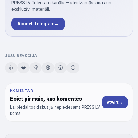
PRESS.LV Telegram kanāls — steidzamās ziņas un
ekskluzīvi materiāli.
Abonēt Telegram
→
JŪSU REAKCIJA
👍
❤️
👎
😄
😮
😢
KOMENTĀRI
Esiet pirmais, kas komentēs
Atvērt
→
Lai piedalītos diskusijā, nepieciešams PRESS.LV
konts.