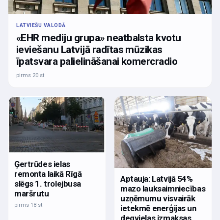
LATVIEŠU VALODĀ
«EHR mediju grupa» neatbalsta kvotu
ieviešanu Latvijā radītas mūzikas
īpatsvara palielināšanai komercradio
pirms 20 st
Ģertrūdes ielas
remonta laikā Rīgā
Aptauja: Latvijā 54%
slēgs 1. trolejbusa
mazo lauksaimniecības
maršrutu
uzņēmumu visvairāk
pirms 18 st
ietekmē enerģijas un
degvielas izmaksas