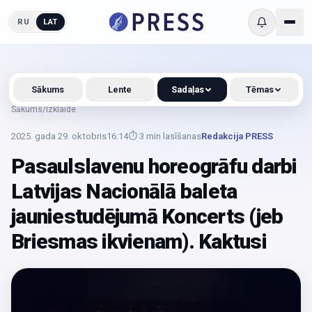
RU
LAT
Sākums
Lente
Sadaļas
Tēmas
Sākums
/
Izklaide
2025. gada 29. oktobris
16:14
⏱
3
min lasīšanas
Redakcija PRESS
Pasaulslavenu horeogrāfu darbi
Latvijas Nacionālā baleta
jauniestudējumā Koncerts (jeb
Briesmas ikvienam). Kaktusi