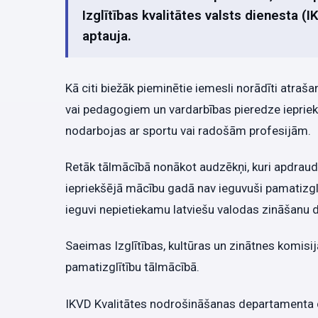
Izglītības kvalitātes valsts dienesta (
aptauja.
Kā citi biežāk pieminētie iemesli norādīti atr
vai pedagogiem un vardarbības pieredze iepriekšē
nodarbojas ar sportu vai radošām profesijām.
Retāk tālmācībā nonākot audzēkņi, kuri apdraud sa
iepriekšējā mācību gadā nav ieguvuši pamatizglīt
ieguvi nepietiekamu latviešu valodas zināšanu d
Saeimas Izglītības, kultūras un zinātnes komisij
pamatizglītību tālmācībā.
IKVD Kvalitātes nodrošināšanas departamenta di